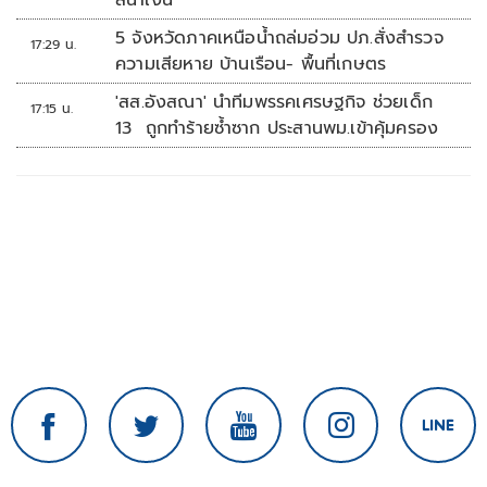
สีน้ำเงิน
5 จังหวัดภาคเหนือน้ำถล่มอ่วม ปภ.สั่งสำรวจ
17:29 น.
ความเสียหาย บ้านเรือน- พื้นที่เกษตร
'สส.อังสณา' นำทีมพรรคเศรษฐกิจ ช่วยเด็ก
17:15 น.
13 ถูกทำร้ายซ้ำซาก ประสานพม.เข้าคุ้มครอง