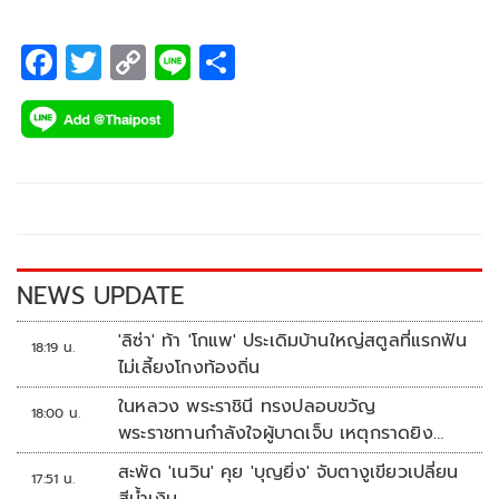
F
T
C
Li
S
ac
wi
o
n
h
e
tt
p
e
ar
b
er
y
e
o
Li
o
n
k
k
NEWS UPDATE
'ลิซ่า' ท้า 'โกแพ' ประเดิมบ้านใหญ่สตูลที่แรกฟัน
18:19 น.
ไม่เลี้ยงโกงท้องถิ่น
ในหลวง พระราชินี ทรงปลอบขวัญ
18:00 น.
พระราชทานกำลังใจผู้บาดเจ็บ เหตุกราดยิง
รร.เทพศิรินทร์นนทบุรี
สะพัด 'เนวิน' คุย 'บุญยิ่ง' จับตางูเขียวเปลี่ยน
17:51 น.