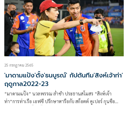
25 กรกฎาคม 2565
'มาดามแป้ง'ตั้ง'ธนบูรณ์' กัปตันทีม'สิงห์เจ้าท่า'
ฤดูกาล2022-23
“มาดามแป้ง” นวลพรรณ ล่ำซำ ประธานสโมสร “สิงห์เจ้า
ท่า”การท่าเรือ เอฟซี ปรึกษาหารือกับ สก็อตต์ คูเปอร์ กุนซือ
ใหญ่ ก่อนแต่งตั้ง “ตั้ม”ธนบูรณ์ เกษารัตน์ กองกลางทีมชาติไทย
ทำหน้าที่กัปตันทีม สิงห์เจ้าท่า อย่างเป็นทางการ พาทีมสูเศึกฤดู
กาล 2022-23