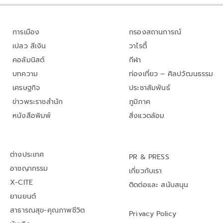
การเมือง
กรองสถานการณ์
เปลว สีเงิน
วาไรตี้
คอลัมนิสต์
กีฬา
บทความ
ท่องเที่ยว – ศิลปวัฒนธรรม
เศรษฐกิจ
ประชาสัมพันธ์
ข่าวพระราชสำนัก
ภูมิภาค
หนังสือพิมพ์
สิ่งแวดล้อม
ต่างประเทศ
PR & PRESS
อาชญากรรม
เกี่ยวกับเรา
X-CITE
ติดต่อและ สนับสนุน
ยานยนต์
สาธารณสุข-คุณภาพชีวิต
Privacy Policy