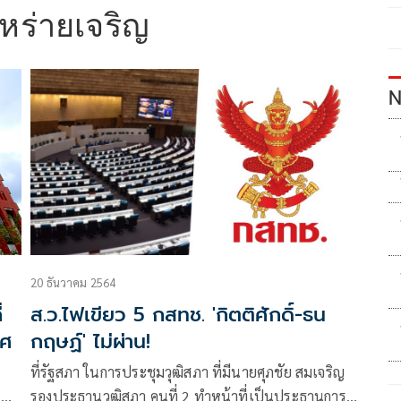
 หร่ายเจริญ
N
20 ธันวาคม 2564
่
ส.ว.ไฟเขียว 5 กสทช. 'กิตติศักดิ์-ธน
าศ
กฤษฏ์' ไม่ผ่าน!
ที่รัฐสภา ในการประชุมวุฒิสภา ที่มีนายศุภชัย สมเจริญ
ห้
รองประธานวุฒิสภา คนที่ 2 ทำหน้าที่เป็นประธานการ