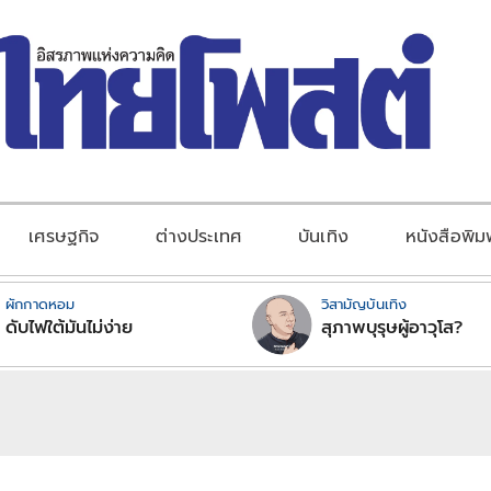
เศรษฐกิจ
ต่างประเทศ
บันเทิง
หนังสือพิม
ผักกาดหอม
วิสามัญบันเทิง
ดับไฟใต้มันไม่ง่าย
สุภาพบุรุษผู้อาวุโส?