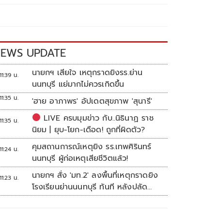
EWS UPDATE
นายกฯ เสียใจ เหตุกราดยิงรร.ย่าน
11:39 น.
นนทบุรี แย่มากไม่ควรเกิดขึ้น
11:35 น.
'ฮาย อาภาพร' อัปเดตสุขภาพ 'สุนารี'
LIVE ครบมุมข่าว กับ..นิธินาฏ ราช
11:35 น.
นิยม | ยุบ-โยก-เดือด! ถูกที่ผิดตัว?
คุมสถานการณ์เหตุยิง รร.เทพศิรินทร์
11:24 น.
นนทบุรี ผู้ก่อเหตุเสียชีวิตแล้ว!
นายกฯ สั่ง 'มท.2' ลงพื้นที่เหตุกราดยิง
11:23 น.
โรงเรียนย่านนนทบุรี ทันที หลังปลัด
มท.รายงานความคืบหน้า