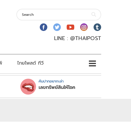
LINE : @THAIPOST
พ์
ไทยโพสต์ ทีวี
คันปากอยากเล่า
เลขทรัพย์สินให้โชค