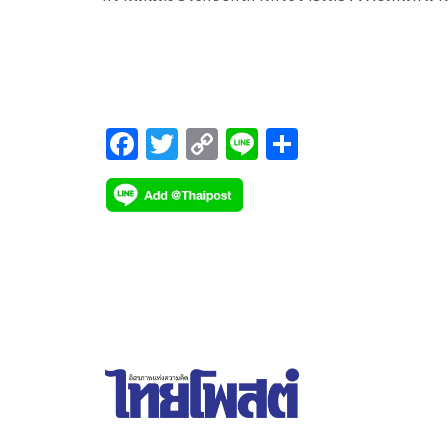
สถานีวิทยุทดลองออกอากาศเข้าสู่ระบบใบอนุญาต
F
T
C
Li
S
ac
wi
o
n
h
e
tt
p
e
ar
b
er
y
e
o
Li
o
n
k
k