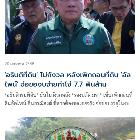
20 มกราคม 2568
'อธิบดีที่ดิน' ไม่กังวล หลังเพิกถอนที่ดิน 'อัล
ไพน์' จ่อของบจ่ายค่าโง่ 7.7 พันล้าน
‘อธิบดีกรมที่ดิน’ ยันไม่กังวลหลัง ‘รองปลัด มท.’ เซ็นเพิกถอนที่
ดินอัลไพน์ คืนธรณีสงฆ์ ชี้หากต้องชดเชยจริง จ่อขอบรรจุในงบ
ประจำปี คาดใช้เวลาเกินปีกว่าศาลตัดสิน