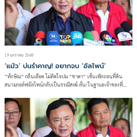
19 มกราคม 2568
‘แม้ว’ บ่นรำคาญ! อยากจบ ‘อัลไพน์’
“ทักษิณ” กลืนเลือด ไม่ติดใจปม “ชาดา” เซ็นเพิกถอนที่ดิน
สนามกอล์ฟอัลไพน์กลับเป็นธรณีสงฆ์ ลั่น! ในฐานะเจ้าของที่
อยากให้จบ