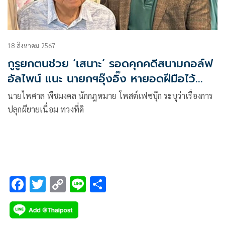
18 สิงหาคม 2567
กูรูยกตนช่วย ‘เสนาะ’ รอดคุกคดีสนามกอล์ฟ
อัลไพน์ แนะ นายกฯอุ๊งอิ๊ง หายอดฝีมือไว้
รับมือ
นายไพศาล พืชมงคล นักกฎหมาย โพสต์เฟซบุ๊ก ระบุว่าเรื่องการ
ปลุกผียายเนื่อม ทวงที่ดิ
F
T
C
Li
S
ac
wi
o
n
h
e
tt
p
e
ar