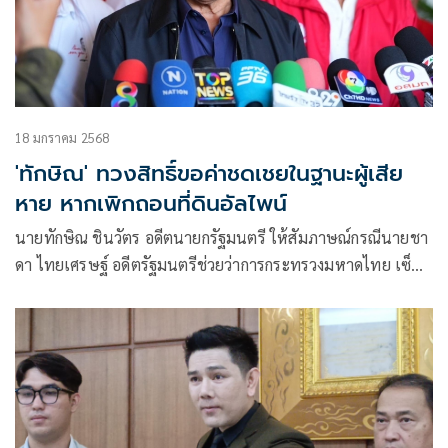
18 มกราคม 2568
'ทักษิณ' ทวงสิทธิ์ขอค่าชดเชยในฐานะผู้เสีย
หาย หากเพิกถอนที่ดินอัลไพน์
นายทักษิณ ชินวัตร อดีตนายกรัฐมนตรี ให้สัมภาษณ์กรณีนายชา
ดา ไทยเศรษฐ์ อดีตรัฐมนตรีช่วยว่าการกระทรวงมหาดไทย เซ็น
คำสั่งเพิกถอนที่ดินสนามกอ