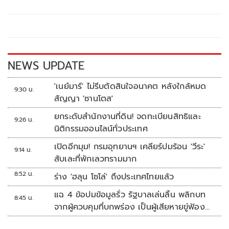
b
er
y
e
o
Li
o
n
k
k
NEWS UPDATE
'เนย์มาร์' ไม่รีบตัดสินใจอนาคต หลังใกล้หมด
9:30 น.
สัญญา 'ซานโตส'
ยกระดับสำนักงานที่ดิน! จดทะเบียนสิทธิและ
9:26 น.
นิติกรรมออนไลน์ทั่วประเทศ
เปิดอีกมุม! กรมอุทยานฯ เคลียร์ปมร้อน 'วีระ'
9:14 น.
สับเละที่พักเลวทรามมาก
8:52 น.
ร่าง 'ฮลุน โซโล่' ถึงประเทศไทยแล้ว
แฉ 4 ข้อปมข้อมูลรั่ว รัฐบาลเล่นลิ้น พลิกบท
8:45 น.
จากผู้ควบคุมที่บกพร่อง เป็นผู้เสียหายขู่ฟ้อง
คนเอาความจริงมาพูด