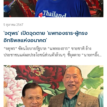
5 ตุลาคม 2567
'จตุพร' เปิดจุดตาย 'แพทองธาร-ผู้ทรง
อิทธิพลแห่งอนาคต'
“จตุพร” ซัดนโยบายรัฐบาล “แพทองธาร” ขายชาติ อ้าง
ประชาชนแต่ผลประโยชน์ส่วนตัวล้วนๆ ชี้จุดตาย “นายกฯอิ๊งค์”
คือสนามกอล์ฟอัลไพน์ ย้อนถามสื่อไม่เข้าใจอีกหรือ คนได้รางวัล
ไทม์ “ผู้ทรงอิทธิพลแห่งอนาคต” ไปทุกราย