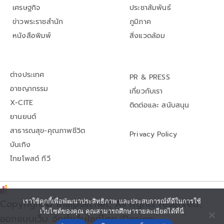
เศรษฐกิจ
ประชาสัมพันธ์
ข่าวพระราชสำนัก
ภูมิภาค
หนังสือพิมพ์
สิ่งแวดล้อม
ต่างประเทศ
PR & PRESS
อาชญากรรม
เกี่ยวกับเรา
X-CITE
ติดต่อและ สนับสนุน
ยานยนต์
สาธารณสุข-คุณภาพชีวิต
Privacy Policy
บันเทิง
ไทยโพสต์ ทีวี
Copyright© thaipost.net, All rights reserved.,
เราใช้คุกกี้เพื่อพัฒนาประสิทธิภาพ และประสบการณ์ที่ดีในการใช้
เว็บไซต์ของคุณ คุณสามารถศึกษารายละเอียดได้ที่นี่
ออกแบบเว็บ จัดทำเว็บไซต์โดย iDesign