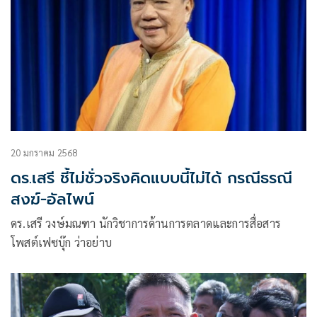
20 มกราคม 2568
ดร.เสรี ชี้ไม่ชั่วจริงคิดแบบนี้ไม่ได้ กรณีธรณี
สงฆ์-อัลไพน์
ดร.เสรี วงษ์มณฑา นักวิชาการด้านการตลาดและการสื่อสาร
โพสต์เฟซบุ๊ก ว่าอย่าบ