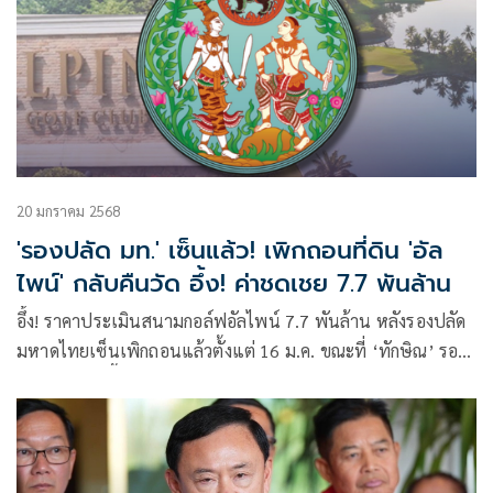
20 มกราคม 2568
'รองปลัด มท.' เซ็นแล้ว! เพิกถอนที่ดิน 'อัล
ไพน์' กลับคืนวัด อึ้ง! ค่าชดเชย 7.7 พันล้าน
อึ้ง! ราคาประเมินสนามกอล์ฟอัลไพน์ 7.7 พันล้าน หลังรองปลัด
มหาดไทยเซ็นเพิกถอนแล้วตั้งแต่ 16 ม.ค. ขณะที่ ‘ทักษิณ’ รอ
ฟันกำไรหลังซื้อมาในราคา 500 ล้าน