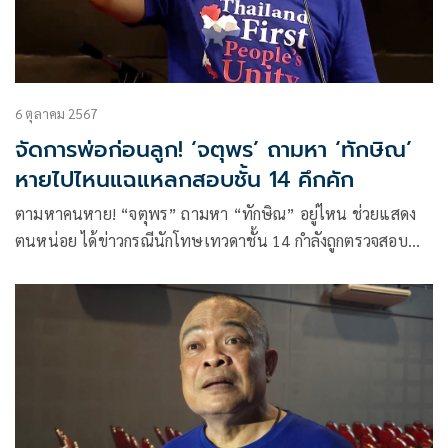
6 ตุลาคม 2567
จัดการพ่อก่อนลูก! ‘จตุพร’ ถามหา ‘ทักษิณ’
หายไปไหนแฉแหลกสอบชั้น 14 คึกคัก
ตามหาคนหาย! “จตุพร” ถามหา “ทักษิณ” อยู่ไหน ช่วยแสดง
ตนหน่อย ได้ข่าวกรณีนักโทษเทวดาชั้น 14 กำลังถูกตรวจสอบ
อย่างหนัก ลั่น! เขาจัดการพ่อก่อนอยู่แล้ว