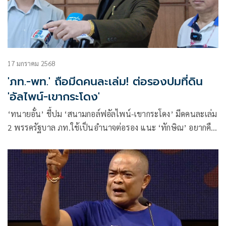
17 มกราคม 2568
'ภท.-พท.' ถือมีดคนละเล่ม! ต่อรองปมที่ดิน
'อัลไพน์-เขากระโดง'
‘ทนายอั๋น’ ชี้ปม ‘สนามกอล์ฟอัลไพน์-เขากระโดง’ มีดคนละเล่ม
2 พรรครัฐบาล ภท.ใช้เป็นอำนาจต่อรอง แนะ ‘ทักษิณ’ อยากคืน
อย่างสง่างาม ต้องพึ่งกฤษฎีกา