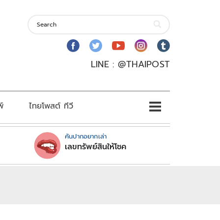
LINE : @THAIPOST
พ์
ไทยโพสต์ ทีวี
คันปากอยากเล่า
เลขทรัพย์สินให้โชค