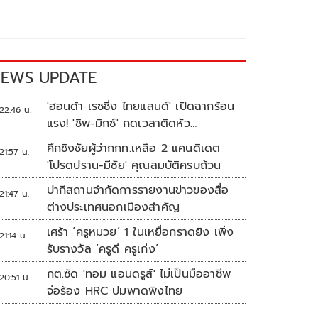
EWS UPDATE
'ฮอนด้า เรซซิ่ง ไทยแลนด์' เปิดฉากร้อน
22:46 น.
แรง! 'ชิพ-มิกซ์' กดเวลาติดหัว
แถว ARRC สนาม 4 ที่มัลดาลิกา
ศึกชิงชัยผู้ว่ากกท.เหลือ 2 แคนดิเดต
21:57 น.
'โปรดปราน-มีชัย' คุณสมบัติครบถ้วน
ปากีสถานจำกัดการรายงานข่าวของสื่อ
21:47 น.
ต่างประเทศนอกเมืองสำคัญ
เศร้า ‘ครูหมวย’ 1 ในเหยื่อกราดยิง เพิ่ง
21:14 น.
รับรางวัล ‘ครูดี ครูเก่ง’
กต.ซัด 'ทอม แอนดรูส์' ไม่เป็นมืออาชีพ
20:51 น.
จ่อร้อง HRC ปมพาดพิงไทย