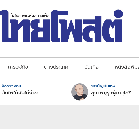
เศรษฐกิจ
ต่างประเทศ
บันเทิง
หนังสือพิม
ผักกาดหอม
วิสามัญบันเทิง
ดับไฟใต้มันไม่ง่าย
สุภาพบุรุษผู้อาวุโส?