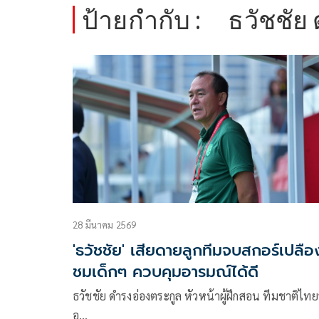
ป้ายกำกับ :
ธวัชชัย
28 มีนาคม 2569
'ธวัชชัย' เสียดายลูกทีมจบสกอร์เปลือ
ชมเด็กๆ ควบคุมอารมณ์ได้ดี
ธวัชชัย ดำรงอ่องตระกูล หัวหน้าผู้ฝึกสอน ทีมชาติไทยร
อ…