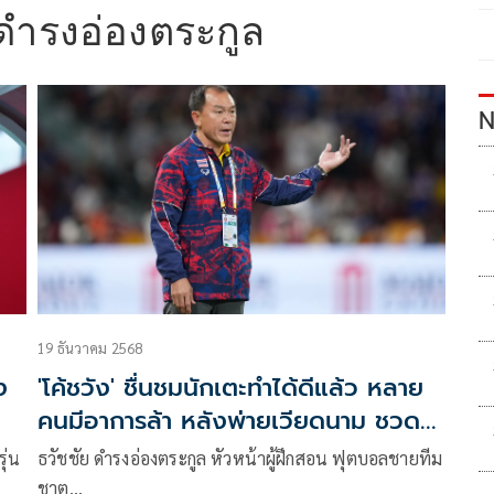
 ดำรงอ่องตระกูล
N
19 ธันวาคม 2568
ง
'โค้ชวัง' ชื่นชมนักเตะทำได้ดีแล้ว หลาย
คนมีอาการล้า หลังพ่ายเวียดนาม ชวด
ทองซีเกมส์
ุ่น
ธวัชชัย ดำรงอ่องตระกูล หัวหน้าผู้ฝึกสอน ฟุตบอลชายทีม
ชาต…