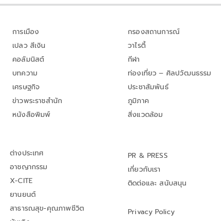
การเมือง
กรองสถานการณ์
เปลว สีเงิน
วาไรตี้
คอลัมนิสต์
กีฬา
บทความ
ท่องเที่ยว – ศิลปวัฒนธรรม
เศรษฐกิจ
ประชาสัมพันธ์
ข่าวพระราชสำนัก
ภูมิภาค
หนังสือพิมพ์
สิ่งแวดล้อม
ต่างประเทศ
PR & PRESS
อาชญากรรม
เกี่ยวกับเรา
X-CITE
ติดต่อและ สนับสนุน
ยานยนต์
สาธารณสุข-คุณภาพชีวิต
Privacy Policy