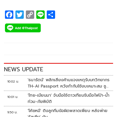
F
T
C
Li
S
ac
wi
o
n
h
e
tt
p
e
ar
b
er
y
e
o
Li
o
n
k
k
NEWS UPDATE
'ธนารัตน์' พลิกเสียงค้านแจงเหตุรับบทวิทยากร
10:02 น.
TH-AI Passport หวังกำกับใช้งบเหมาะสม ชู
จุดเด่นคนไทยได้ใช้ AI ระดับโปร ลดเหลื่อมล้ำ
'ไทย-เมียนมา' จับมือใช้ดาวเทียมรับมือไฟป่า-น้ำ
10:01 น.
ทางเทคโนโลยี เซฟงบไปกว่า900ล้าน เชื่อหาก
ท่วม-ภัยพิบัติ
ใช้เต็มที่เอกชนขาดทุนย่อยยับ
'โค้ชหมี' ติงลูกทีมข้อผิดพลาดเพียบ หลังพ่าย
9:50 น.