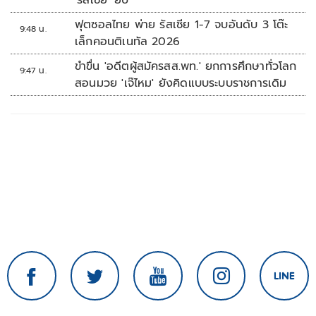
'รัสเซีย' ยับ
ฟุตซอลไทย พ่าย รัสเซีย 1-7 จบอันดับ 3 โต๊ะ
9:48 น.
เล็กคอนติเนทัล 2026
ขำขื่น 'อดีตผู้สมัครสส.พท.' ยกการศึกษาทั่วโลก
9:47 น.
สอนมวย 'เจ๊ไหม' ยังคิดแบบระบบราชการเดิม