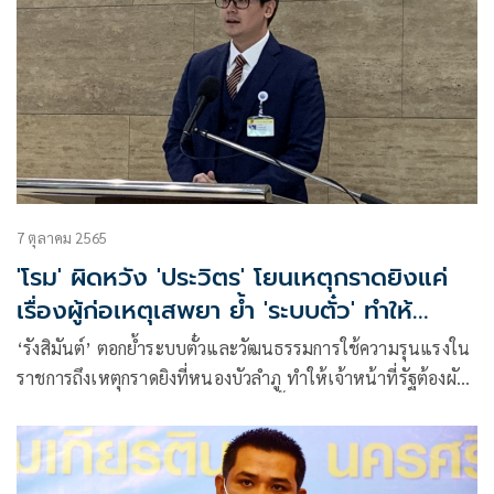
7 ตุลาคม 2565
'โรม' ผิดหวัง 'ประวิตร' โยนเหตุกราดยิงแค่
เรื่องผู้ก่อเหตุเสพยา ย้ำ 'ระบบตั๋ว' ทำให้
ตร.เอี่ยวธุรกิจมืด
‘รังสิมันต์’ ตอกย้ำระบบตั๋วและวัฒนธรรมการใช้ความรุนแรงใน
ราชการถึงเหตุกราดยิงที่หนองบัวลำภู ทำให้เจ้าหน้าที่รัฐต้องผัน
ตัวไปเป็นผู้ประกอบธุรกิจมืดเสียเอง จี้ทบทวนความผิดพลาด
ทั้งหมดก่อนซ้ำรอย ผิดหวัง’ประวิตร’โยนแค่เรื่องผู้ก่อเหตุเสพยา