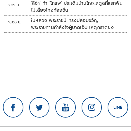
'ลิซ่า' ท้า 'โกแพ' ประเดิมบ้านใหญ่สตูลที่แรกฟัน
18:19 น.
ไม่เลี้ยงโกงท้องถิ่น
ในหลวง พระราชินี ทรงปลอบขวัญ
18:00 น.
พระราชทานกำลังใจผู้บาดเจ็บ เหตุกราดยิง
รร.เทพศิรินทร์นนทบุรี