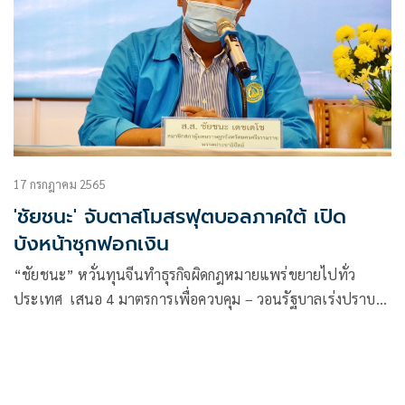
17 กรกฎาคม 2565
'ชัยชนะ' จับตาสโมสรฟุตบอลภาคใต้ เปิด
บังหน้าซุกฟอกเงิน
“ชัยชนะ” หวั่นทุนจีนทำธุรกิจผิดกฎหมายแพร่ขยายไปทั่ว
ประเทศ เสนอ 4 มาตรการเพื่อควบคุม – วอนรัฐบาลเร่งปราบ
ปรามการพนันออนไลน์ จับตาสโมสรฟุตบอลโซนภาคใต้ เปิด
บังหน้าซุกธุรกิจฟอกเงิน