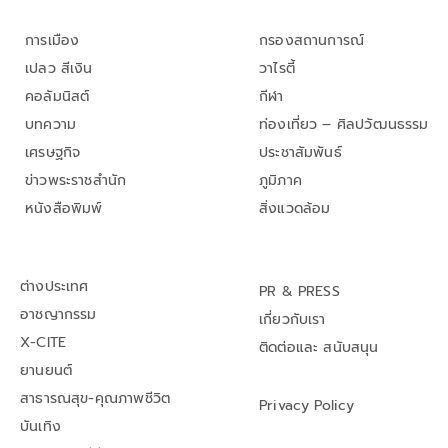
การเมือง
กรองสถานการณ์
เปลว สีเงิน
วาไรตี้
คอลัมนิสต์
กีฬา
บทความ
ท่องเที่ยว – ศิลปวัฒนธรรม
เศรษฐกิจ
ประชาสัมพันธ์
ข่าวพระราชสำนัก
ภูมิภาค
หนังสือพิมพ์
สิ่งแวดล้อม
ต่างประเทศ
PR & PRESS
อาชญากรรม
เกี่ยวกับเรา
X-CITE
ติดต่อและ สนับสนุน
ยานยนต์
สาธารณสุข-คุณภาพชีวิต
Privacy Policy
บันเทิง