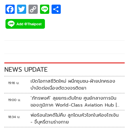
F
T
C
Li
S
ac
wi
o
n
h
e
tt
p
e
ar
b
er
y
e
o
Li
o
n
k
k
NEWS UPDATE
เปิดโอกาสชีวิตใหม่ ผนึกชุมชน-ฝ่ายปกครอง
19:16 น.
บำบัดต่อเนื่องตัดวงจรติดยา
‘ภัทรพงศ์’ ลุยยกระดับไทย ศูนย์กลางการบิน
19:00 น.
ของภูมิภาค World-Class Aviation Hub |
ห้องข่าวไทยโพสต์สุดสัปดาห์
พ่อร้อนใจคดีไม่คืบ ลูกโดนหัวโจกในห้องไถเงิน
18:34 น.
- จี้บุหรี่ตามร่างกาย