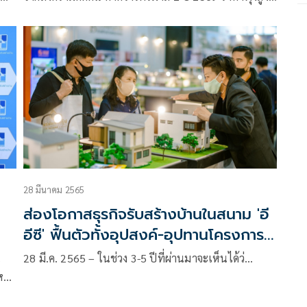
าย
ยิ่งตลาดปั่นป่วน ยิ่งต้องเลือกบริษัทรับสร้างบ้านที่มั่นคง
และแช็งแกร่งจริง
28 มีนาคม 2565
ส่องโอกาสธุรกิจรับสร้างบ้านในสนาม 'อี
อีซี' ฟื้นตัวทั้งอุปสงค์-อุปทานโครงการ
ใหม่เข้าตลาดเพิ่ม
น
28 มี.ค. 2565 – ในช่วง 3-5 ปีที่ผ่านมาจะเห็นได้ว่…
หญ่
ะ