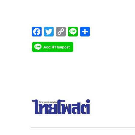
ภาวะดอกเบี้ยพุ่ง 2.25% ส่งสัญญาณความเชื่อมั่นผู้
บริโภคชะลอการใช้จ่าย
F
T
C
Li
S
ac
wi
o
n
h
e
tt
p
e
ar
b
er
y
e
o
Li
o
n
k
k