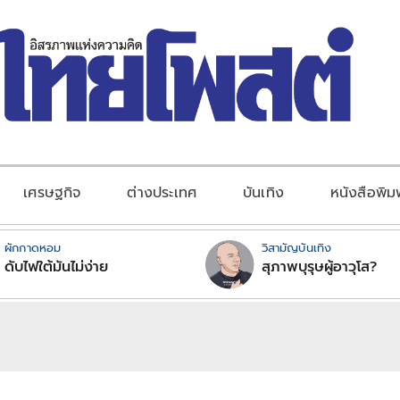
เศรษฐกิจ
ต่างประเทศ
บันเทิง
หนังสือพิม
ผักกาดหอม
วิสามัญบันเทิง
ดับไฟใต้มันไม่ง่าย
สุภาพบุรุษผู้อาวุโส?