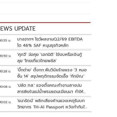
EWS UPDATE
บางจากฯ โชว์ผลงานQ2/69 EBITDA
10:55 น.
โต 46% SAF หนุนธุรกิจหลัก
'ศุภจี' จ่อคุย 'เอกนิติ' ใช้งบหรือเงินกู้
10:50 น.
ลุย 'ไทยเที่ยวไทยพลัส'
'บิ๊กต่าย' ตั้งกก.ฟันวินัยร้ายแรง '3 หมอ
10:28 น.
ชั้น 14' สรุปพฤติกรรมชัดเอื้อ 'ทักษิณ'
'ปลัด ทส.' แจงตั้งคณะทำงานสางปม
10:08 น.
สารพิษในแม่น้ำพรมแดนเมียนมา ทำให้
แก้ปัญหารวดเร็ว
'ธนารัตน์' พลิกเสียงค้านแจงเหตุรับบท
10:02 น.
วิทยากร TH-AI Passport หวังกำกับใช้
งบเหมาะสม ชูจุดเด่นคนไทยได้ใช้ AI