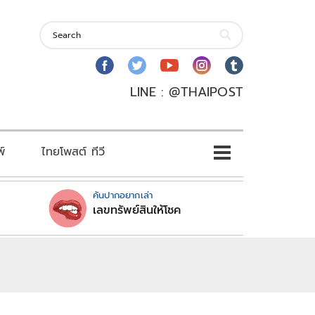
LINE : @THAIPOST
พ์
ไทยโพสต์ ทีวี
คันปากอยากเล่า
เลขทรัพย์สินให้โชค