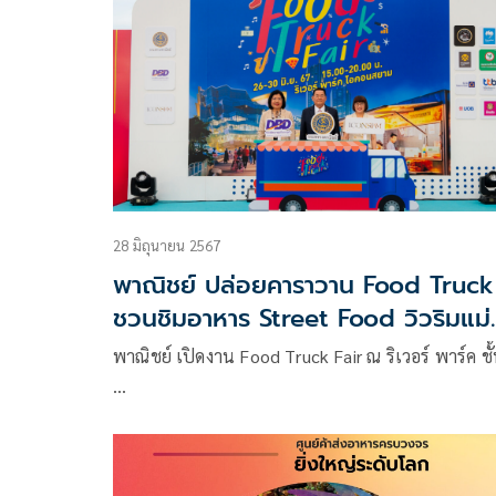
28 มิถุนายน 2567
พาณิชย์ ปล่อยคาราวาน Food Truck
ชวนชิมอาหาร Street Food วิวริมแม่น
เจ้าพระยา
พาณิชย์ เปิดงาน Food Truck Fair ณ ริเวอร์ พาร์ค ชั
…