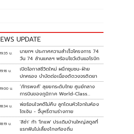
EWS UPDATE
นายกฯ ประกาศความสำเร็จโครงการ 74
19:35 น.
วัน 74 ล้านแคลฯ พร้อมโชว์เต้นแอโรบิก
เปิดโอกาสชีวิตใหม่ ผนึกชุมชน-ฝ่าย
19:16 น.
ปกครอง บำบัดต่อเนื่องตัดวงจรติดยา
‘ภัทรพงศ์’ ลุยยกระดับไทย ศูนย์กลาง
19:00 น.
การบินของภูมิภาค World-Class
Aviation Hub | ห้องข่าวไทยโพสต์สุด
พ่อร้อนใจคดีไม่คืบ ลูกโดนหัวโจกในห้อง
18:34 น.
สัปดาห์
ไถเงิน - จี้บุหรี่ตามร่างกาย
'ลิซ่า' ท้า 'โกแพ' ประเดิมบ้านใหญ่สตูลที่
18:19 น.
แรกฟันไม่เลี้ยงโกงท้องถิ่น