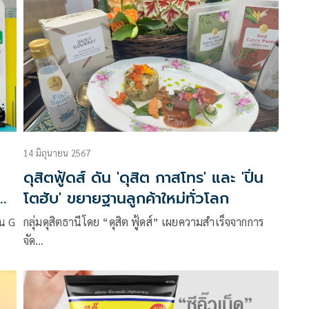
14 มิถุนายน 2567
ดุสิตฟู้ดส์ ดัน 'ดุสิต กาสโทร' และ 'ปิ่น
้ำ
โตฮับ' ขยายฐานลูกค้าใหม่ทั่วโลก
้น G
กลุ่มดุสิตธานีโดย “ดุสิต ฟู้ดส์” เผยความสำเร็จจากการ
จัด…