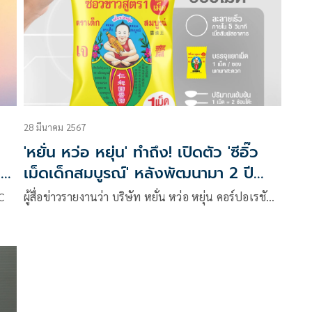
28 มีนาคม 2567
'หยั่น หว่อ หยุ่น' ทำถึง! เปิดตัว 'ซีอิ๊ว
าง
เม็ดเด็กสมบูรณ์' หลังพัฒนามา 2 ปี
ตอบโจทย์ผู้บริโภคยุคใหม่
C
ผู้สื่อข่าวรายงานว่า บริษัท หยั่น หว่อ หยุ่น คอร์ปอเรชั…