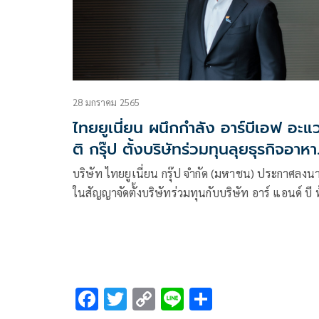
28 มกราคม 2565
ไทยยูเนี่ยน ผนึกกำลัง อาร์บีเอฟ อะแ
ติ กรุ๊ป ตั้งบริษัทร่วมทุนลุยธุรกิจอาหา
ในอินเดีย
บริษัท ไทยยูเนี่ยน กรุ๊ป จำกัด (มหาชน) ประกาศลงน
ในสัญญาจัดตั้งบริษัทร่วมทุนกับบริษัท อาร์ แอนด์ บี ฟ
ซัพพลาย จำกัด (มหาชน) หรืออาร์บีเอฟ และ บริษัท
Srinivasa Cystine Private Limited หรือ SCPL ใน
ประเทศอินเดีย เปิดตัวบริษัทร่วมทุนแห่งใหม่
F
T
C
Li
S