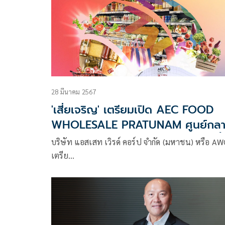
28 มีนาคม 2567
'เสี่ยเจริญ' เตรียมเปิด AEC FOOD
WHOLESALE PRATUNAM ศูนย์กล
ค้าส่งอาหารระดับโลก วันที่ 26 มิ.ย. นี้
บริษัท แอสเสท เวิรด์ คอร์ป จำกัด (มหาชน) หรือ AW
เตรีย…