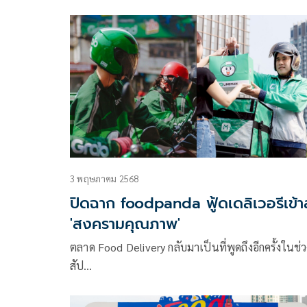
บาท หรือ 8.4% จากไตรมาสก่อนหน้าส่วนกลุ่มธุรกิจ
Lifestyle ปรับตัวเพิ่มขึ้นจากทั้งธุรกิจค้าปลีกอาหาร
เครื่องดื่ม และธุรกิจค้าปลีกอื่น ๆ
3 พฤษภาคม 2568
ปิดฉาก foodpanda ฟู้ดเดลิเวอรีเข้าสู
'สงครามคุณภาพ'
ตลาด Food Delivery กลับมาเป็นที่พูดถึงอีกครั้งในช่ว
สัป…