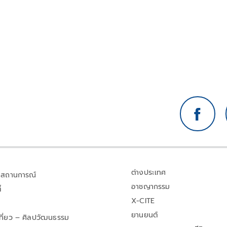
ต่างประเทศ
สถานการณ์
อาชญากรรม
้
X-CITE
ยานยนต์
เที่ยว – ศิลปวัฒนธรรม