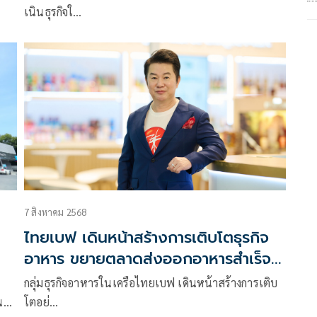
น
เนินธุรกิจใ…
นทุน
7 สิงหาคม 2568
ไทยเบฟ เดินหน้าสร้างการเติบโตธุรกิจ
อาหาร ขยายตลาดส่งออกอาหารสำเร็จ
รูปฯ ลุยอาเซียน-ยุโรป
กลุ่มธุรกิจอาหารในเครือไทยเบฟ เดินหน้าสร้างการเติบ
น
โตอย่…