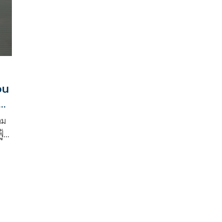
วน
ร
าม
ู้ด