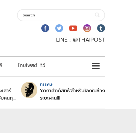
LINE : @THAIPOST
พ์
ไทยโพสต์ ทีวี
ทรรศนะ
ะเสาร์
'คาถาศักดิ์สิทธิ์'สำหรับโลกในช่วง
ับคนทุก
ระยะผ่าน!!!