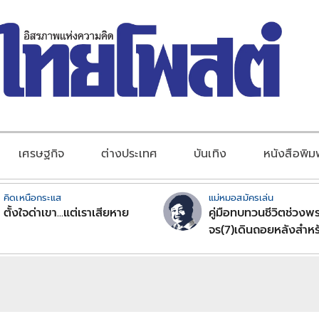
เศรษฐกิจ
ต่างประเทศ
บันเทิง
หนังสือพิม
คิดเหนือกระแส
แม่หมอสมัครเล่น
ตั้งใจด่าเขา...แต่เราเสียหาย
คู่มือทบทวนชีวิตช่วงพร
จร(7)เดินถอยหลังสำหร
ลัคนาราศีตอนที่2