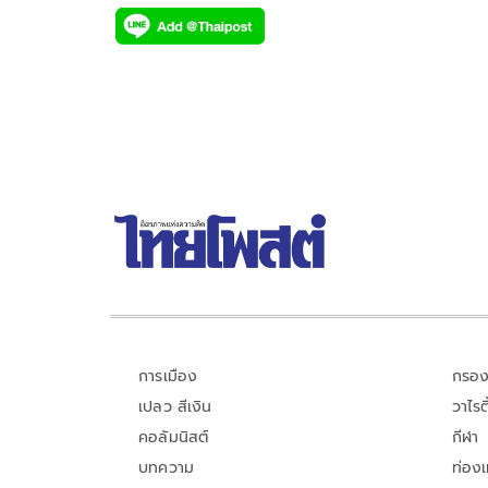
ac
wi
o
n
h
e
tt
p
e
ar
b
er
y
e
o
Li
o
n
k
k
การเมือง
กรอง
เปลว สีเงิน
วาไรตี
คอลัมนิสต์
กีฬา
บทความ
ท่อง