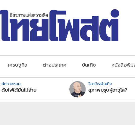
เศรษฐกิจ
ต่างประเทศ
บันเทิง
หนังสือพิม
ผักกาดหอม
วิสามัญบันเทิง
ดับไฟใต้มันไม่ง่าย
สุภาพบุรุษผู้อาวุโส?