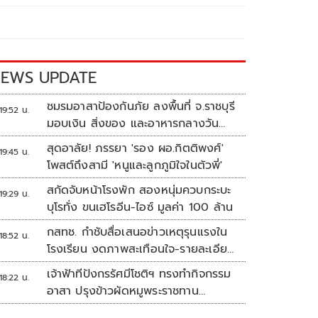
EWS UPDATE
ชมรมอาสาป้องกันภัย ลงพื้นที่ จ.ราชบุรี
19:52 น.
มอบเงิน สิ่งของ และอาหารกลางวัน
แก่โรงเรียนบ้านหนองน้ำใส
สุดอาลัย! ภรรยา 'รอง ผอ.กิตติพงศ์'
19:45 น.
โพสต์ถึงสามี 'หนูและลูกภูมิใจในตัวพี่'
สกัดจับหน้าโรงพัก สองหนุ่มควบกระบะ
19:29 น.
บุโรทั่ง ขนเฮโรอีน-ไอซ์ มูลค่า 100 ล้าน
กสทช. กำชับสื่อเสนอข่าวเหตุรุนแรงใน
18:52 น.
โรงเรียน งดภาพสะเทือนใจ-รายละเอียด
เสี่ยงเลียนแบบ
เจ้าฟ้าทีปังกรรัศมีโชติฯ ทรงทำกิจกรรม
18:22 น.
อาสา ปรุงข้าวผัดหมูพระราชทาน
ประชาชน