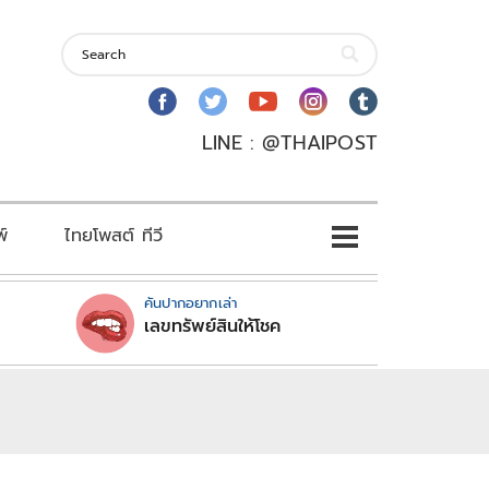
LINE : @THAIPOST
พ์
ไทยโพสต์ ทีวี
คันปากอยากเล่า
เลขทรัพย์สินให้โชค