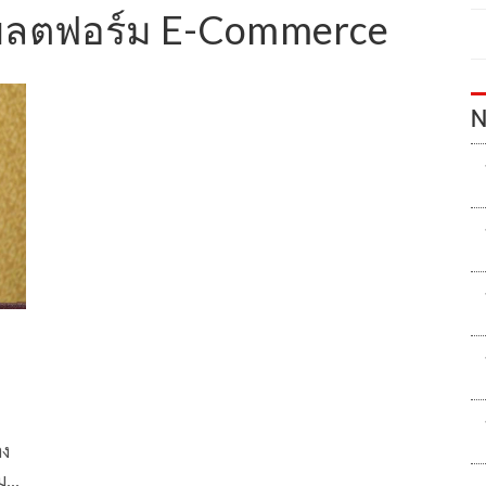
แพลตฟอร์ม E-Commerce
N
าง
ม