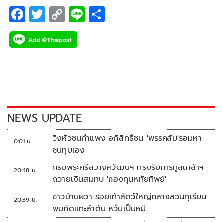
F
T
C
Li
S
ac
wi
o
n
h
e
tt
p
e
ar
b
er
y
e
o
Li
o
n
k
k
NEWS UPDATE
วิ่งหัวชนกำแพง อภิสิทธิ์ชน 'พรรคส้ม'รอมหา
0:01 น.
ชนทุบเอง
กรมพระศรีสวางควัฒนฯ ทรงรับการทูลเกล้าฯ
20:48 น.
ถวายเงินสมทบ 'กองทุนหทัยทิพย์'
ชาวบ้านผวา รอยเท้าสัตว์ใหญ่กลางสวนทุเรียน
20:39 น.
พบกัดแทะลำต้น หวั่นเป็นหมี