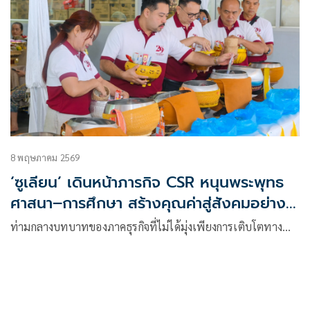
8 พฤษภาคม 2569
‘ซูเลียน’ เดินหน้าภารกิจ CSR หนุนพระพุทธ
ศาสนา–การศึกษา สร้างคุณค่าสู่สังคมอย่าง
ยั่งยืน
ท่ามกลางบทบาทของภาคธุรกิจที่ไม่ได้มุ่งเพียงการเติบโตทาง…