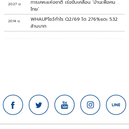
การเคหะแห่งชาติ เร่งขับเคลื่อน ‘บ้านเพื่อคน
20:27 น.
ไทย’
WHAUPโชว์กำไร Q2/69 โต 276%แตะ 532
20:14 น.
ล้านบาท