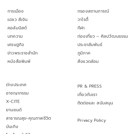
การเมือง
กรองสถานการณ์
เปลว สีเงิน
วาไรตี้
คอลัมนิสต์
กีฬา
บทความ
ท่องเที่ยว – ศิลปวัฒนธรรม
เศรษฐกิจ
ประชาสัมพันธ์
ข่าวพระราชสำนัก
ภูมิภาค
หนังสือพิมพ์
สิ่งแวดล้อม
ต่างประเทศ
PR & PRESS
อาชญากรรม
เกี่ยวกับเรา
X-CITE
ติดต่อและ สนับสนุน
ยานยนต์
สาธารณสุข-คุณภาพชีวิต
Privacy Policy
บันเทิง