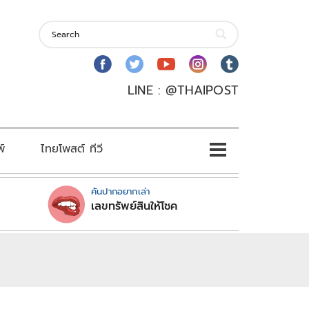
LINE : @THAIPOST
พ์
ไทยโพสต์ ทีวี
คันปากอยากเล่า
เลขทรัพย์สินให้โชค