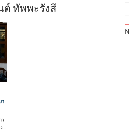
์ ทัพพะรังสี
N
มา
าว
งค์