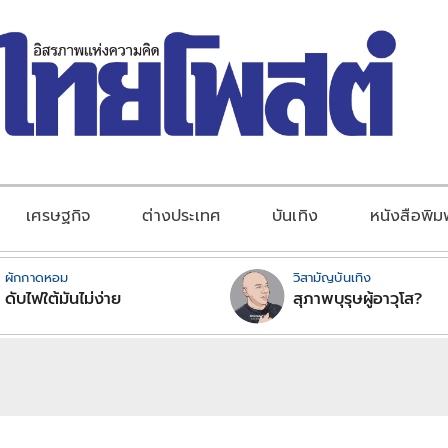
เศรษฐกิจ
ต่างประเทศ
บันเทิง
หนังสือพิม
ผักกาดหอม
วิสามัญบันเทิง
ดับไฟใต้มันไม่ง่าย
สุภาพบุรุษผู้อาวุโส?