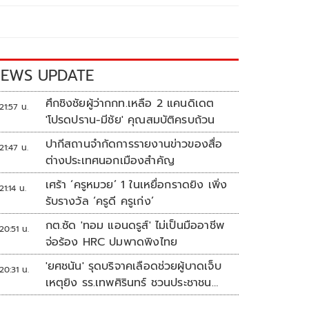
EWS UPDATE
ศึกชิงชัยผู้ว่ากกท.เหลือ 2 แคนดิเดต
21:57 น.
'โปรดปราน-มีชัย' คุณสมบัติครบถ้วน
ปากีสถานจำกัดการรายงานข่าวของสื่อ
21:47 น.
ต่างประเทศนอกเมืองสำคัญ
เศร้า ‘ครูหมวย’ 1 ในเหยื่อกราดยิง เพิ่ง
21:14 น.
รับรางวัล ‘ครูดี ครูเก่ง’
กต.ซัด 'ทอม แอนดรูส์' ไม่เป็นมืออาชีพ
20:51 น.
จ่อร้อง HRC ปมพาดพิงไทย
'ยศชนัน' รุดบริจาคเลือดช่วยผู้บาดเจ็บ
20:31 น.
เหตุยิง รร.เทพศิรินทร์ ชวนประชาชน
ร่วมบริจาค