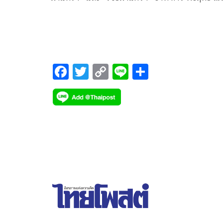
เดช, น้ำชา-ชีรณัฐ ยูสานนท์, เอ้ก-บุษกร หงษ์มานพ,
เมย์-ฝนพา ปราโมช ณ อยุธยา, ลี่-กิตติ สิงหาปัด, อาร์
วิบูลย์ ลีรัตนขจร ฯลฯ ร่วมฉลองครบรอบ 95 ปี โรงเรี
มาแตร์เดอีวิทยาลัย
F
T
C
Li
S
ac
wi
o
n
h
e
tt
p
e
ar
b
er
y
e
o
Li
o
n
k
k