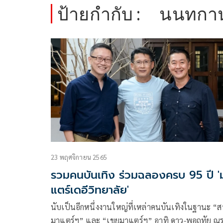
ป้ายกำกับ :
นนทกานต
23 พฤศจิกายน 2565
รวมคนบันเทิง ร่วมฉลองครบ 95 ปี '
แตร์เดอีวิทยาลัย'
นับเป็นอีกหนึ่งงานใหญ่ที่เหล่าคนบันเทิงในฐานะ “ส
มาแตร์ฯ” และ “เขยมาแตร์ฯ” อาทิ ดาว-พอฤทัย ณร