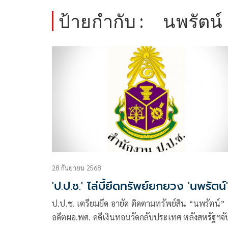
ป้ายกำกับ :
นพรัตน์
28 กันยายน 2568
'ป.ป.ช.' ไล่บี้ยึดทรัพย์ยกยวง 'นพรัตน์'
ป.ป.ช. เตรียมยึด อายัด ติดตามทรัพย์สิน “นพรัตน์”
อดีตผอ.พศ. คดีเงินทอนวัดกลับประเทศ หลังสหรัฐฯจั