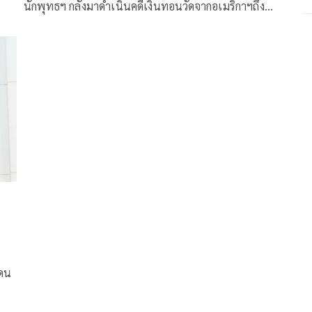
นักพุทธฯ กลังมาดำเนินคดีเงินทอนวัดจากอเมริกาฯถึง
ไทยเเล้วเมื่อวาน
แดน