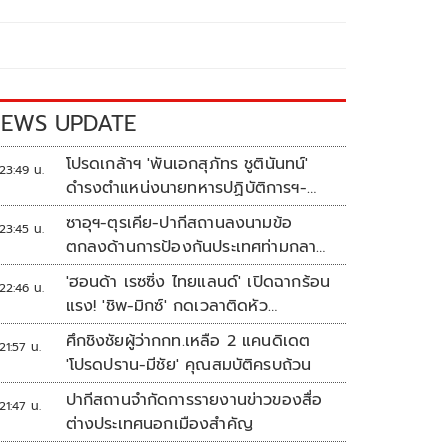
EWS UPDATE
โปรดเกล้าฯ 'พันเอกสุภัทร ชูตินันทน์'
23:49 น.
ดำรงตำแหน่งนายทหารปฏิบัติการฯ-
พระราชทานยศ 'พลตรี'
ซาอุฯ-ตุรเคีย-ปากีสถานลงนามข้อ
23:45 น.
ตกลงด้านการป้องกันประเทศท่ามกลาง
สงครามในภูมิภาค
'ฮอนด้า เรซซิ่ง ไทยแลนด์' เปิดฉากร้อน
22:46 น.
แรง! 'ชิพ-มิกซ์' กดเวลาติดหัว
แถว ARRC สนาม 4 ที่มัลดาลิกา
ศึกชิงชัยผู้ว่ากกท.เหลือ 2 แคนดิเดต
21:57 น.
'โปรดปราน-มีชัย' คุณสมบัติครบถ้วน
ปากีสถานจำกัดการรายงานข่าวของสื่อ
21:47 น.
ต่างประเทศนอกเมืองสำคัญ