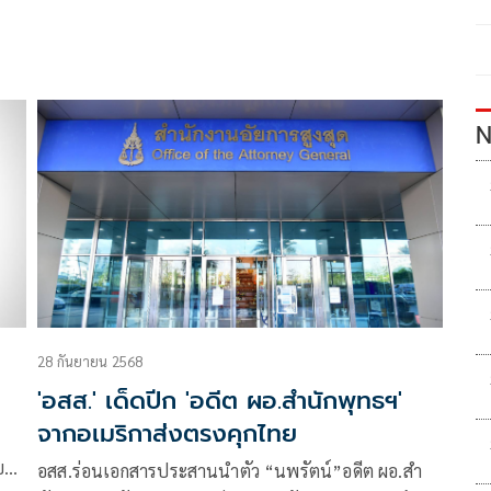
N
28 กันยายน 2568
'อสส.' เด็ดปีก 'อดีต ผอ.สำนักพุทธฯ'
จากอเมริกาส่งตรงคุกไทย
บกุม
อสส.ร่อนเอกสารประสานนำตัว “นพรัตน์”อดีต ผอ.สำ