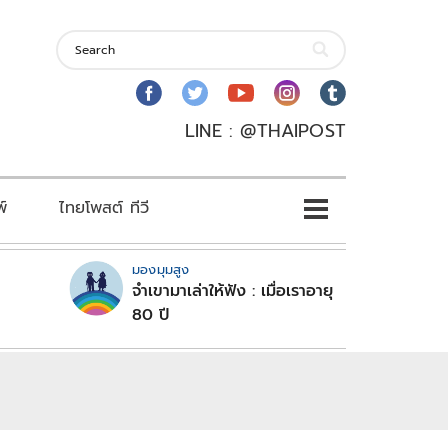
LINE : @THAIPOST
พ์
ไทยโพสต์ ทีวี
มองมุมสูง
จำเขามาเล่าให้ฟัง : เมื่อเราอายุ
80 ปี