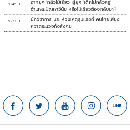
จากยุค 'กลัวไม้เรียว' สู่ยุค 'เด็กไม่กลัวครู'
10:45 น.
ชำแหละปัญหาวินัย หรือไม้เรียวต้องกลับมา?
นักวิชาการ มธ. ห่วงเหตุรุนแรงถี่ คนไทยเสี่ยง
10:37 น.
หวาดระแวงทั้งสังคม