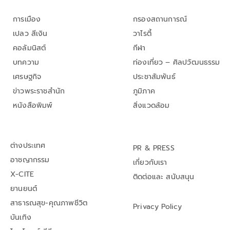
การเมือง
กรองสถานการณ์
เปลว สีเงิน
วาไรตี้
คอลัมนิสต์
กีฬา
บทความ
ท่องเที่ยว – ศิลปวัฒนธรรม
เศรษฐกิจ
ประชาสัมพันธ์
ข่าวพระราชสำนัก
ภูมิภาค
หนังสือพิมพ์
สิ่งแวดล้อม
ต่างประเทศ
PR & PRESS
อาชญากรรม
เกี่ยวกับเรา
X-CITE
ติดต่อและ สนับสนุน
ยานยนต์
สาธารณสุข-คุณภาพชีวิต
Privacy Policy
บันเทิง