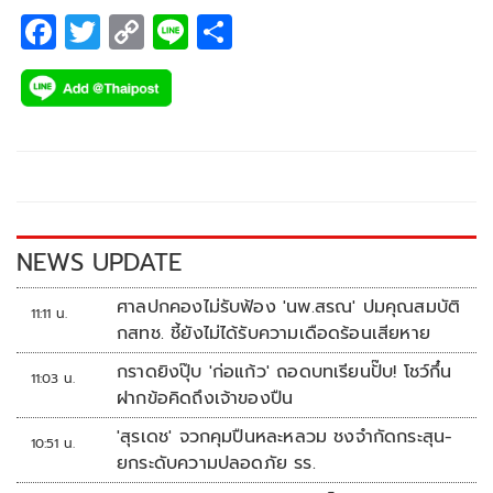
F
T
C
Li
S
ac
wi
o
n
h
e
tt
p
e
ar
b
er
y
e
o
Li
o
n
k
k
NEWS UPDATE
ศาลปกคองไม่รับฟ้อง 'นพ.สรณ' ปมคุณสมบัติ
11:11 น.
กสทช. ชี้ยังไม่ได้รับความเดือดร้อนเสียหาย
กราดยิงปุ๊บ 'ก่อแก้ว' ถอดบทเรียนปั๊บ! โชว์กึ๋น
11:03 น.
ฝากข้อคิดถึงเจ้าของปืน
'สุรเดช' จวกคุมปืนหละหลวม ชงจำกัดกระสุน-
10:51 น.
ยกระดับความปลอดภัย รร.