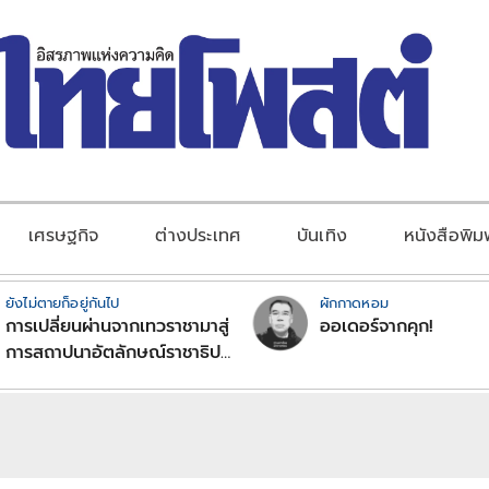
เศรษฐกิจ
ต่างประเทศ
บันเทิง
หนังสือพิม
ยังไม่ตายก็อยู่กันไป
ผักกาดหอม
การเปลี่ยนผ่านจากเทวราชามาสู่
ออเดอร์จากคุก!
การสถาปนาอัตลักษณ์ราชาธิป
ไตยแบบพุทธศาสนาในพระไตร
ปิฏก : สามัญผลสูตรในฐานะ
ทฤษฎีขีดจำกัดของอำนาจรัฐ
เหนือแรงงานและทรัพย์สิน