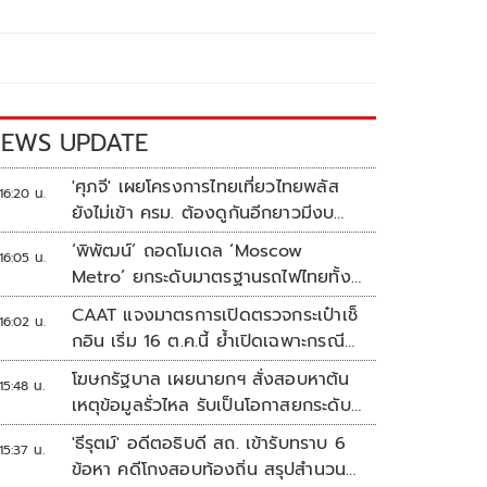
EWS UPDATE
'ศุภจี' เผยโครงการไทยเที่ยวไทยพลัส
16:20 น.
ยังไม่เข้า ครม. ต้องดูกันอีกยาวมีงบ
เหลือเท่าไหร่
‘พิพัฒน์’ ถอดโมเดล ‘Moscow
16:05 น.
Metro’ ยกระดับมาตรฐานรถไฟไทยทั้ง
ระบบ
CAAT แจงมาตรการเปิดตรวจกระเป๋าเช็
16:02 น.
กอิน เริ่ม 16 ต.ค.นี้ ย้ำเปิดเฉพาะกรณี
ต้องสงสัย
โฆษกรัฐบาล เผยนายกฯ สั่งสอบหาต้น
15:48 น.
เหตุข้อมูลรั่วไหล รับเป็นโอกาสยกระดับ
ความมั่นคงปลอดภัยข้อมูลภาครัฐทั้ง
'ธีรุตม์' อดีตอธิบดี สถ. เข้ารับทราบ 6
15:37 น.
ระบบ
ข้อหา คดีโกงสอบท้องถิ่น สรุปสำนวน