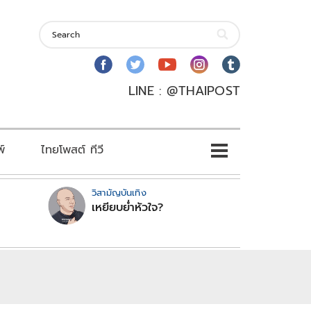
LINE : @THAIPOST
พ์
ไทยโพสต์ ทีวี
วิสามัญบันเทิง
เหยียบย่ำหัวใจ?