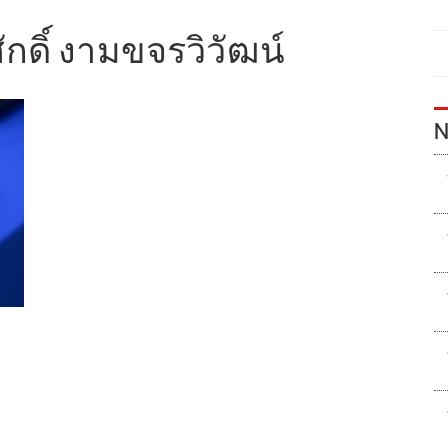
ักดิ์ งามขจรวิวัฒน์
N