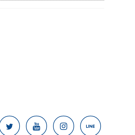
ส่ง ป.ป.ช. สัปดาห์หน้า