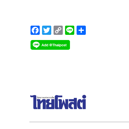
ภาพยนตร์อินเดียพร้อมสนับสนุนการถ่ายทำภาพยนต
Bollywood ในไทยเพิ่มเติม
F
T
C
Li
S
ac
wi
o
n
h
e
tt
p
e
ar
b
er
y
e
o
Li
o
n
k
k