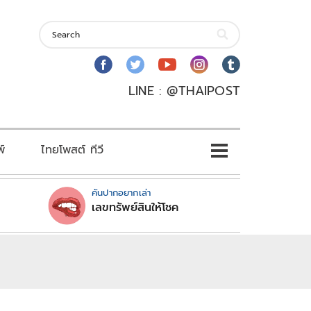
LINE : @THAIPOST
พ์
ไทยโพสต์ ทีวี
คันปากอยากเล่า
เลขทรัพย์สินให้โชค