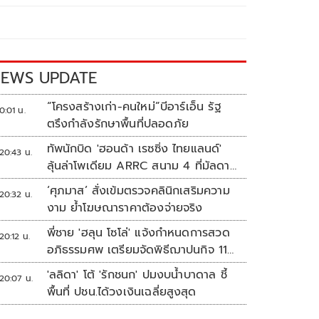
EWS UPDATE
“โครงสร้างเก่า-คนใหม่”บีอาร์เอ็น รัฐ
0:01 น.
ตรึงกำลังรักษาพื้นที่ปลอดภัย
ทัพนักบิด 'ฮอนด้า เรซซิ่ง ไทยแลนด์'
20:43 น.
ลุ้นล่าโพเดียม ARRC สนาม 4 ที่มัลดาลิ
กา
‘ศุภมาส’ สั่งเข้มตรวจคลินิกเสริมความ
20:32 น.
งาม ย้ำโฆษณาราคาต้องจ่ายจริง
พี่ชาย 'ฮลุน โซโล่' แจ้งกำหนดการสวด
20:12 น.
อภิธรรมศพ เตรียมจัดพิธีฌาปนกิจ 11
ส.ค.
'ลลิดา' โต้ 'รักชนก' ปมงบน้ำบาดาล ชี้
20:07 น.
พื้นที่ ปชน.ได้วงเงินเฉลี่ยสูงสุด