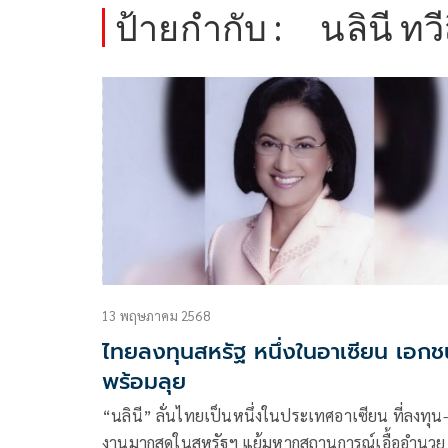
ป้ายกำกับ :
นลินี ทว
13 พฤษภาคม 2568
ไทยลงทุนสหรัฐ หนึ่งในอาเซียน เอกช
พร้อมลุย
“นลินี” ลั่นไทยเป็นหนึ่งในประเทศอาเซียน ที่ลงทุน-
งานมากสุดในสหรัฐฯ แย้มหากสถานการณ์เอื้ออำนวย