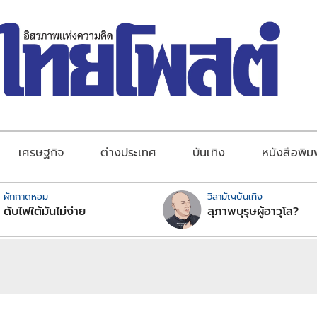
เศรษฐกิจ
ต่างประเทศ
บันเทิง
หนังสือพิม
ผักกาดหอม
วิสามัญบันเทิง
ดับไฟใต้มันไม่ง่าย
สุภาพบุรุษผู้อาวุโส?