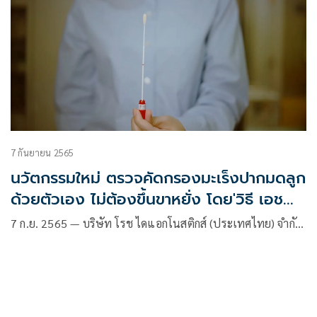
7 กันยายน 2565
นวัตกรรมใหม่ ตรวจคัดกรองมะเร็งปากมดลูก
ด้วยตัวเอง ไม่ต้องขึ้นขาหยั่ง โดย'วิธี เอชพีวี
ดีเอ็นเอ (HPV DNA)' เริ่มใช้ในสถานพยาบาล
7 ก.ย. 2565 — บริษัท โรช ไดแอกโนสติกส์ (ประเทศไทย) จำกั…
ไทยปีนี้