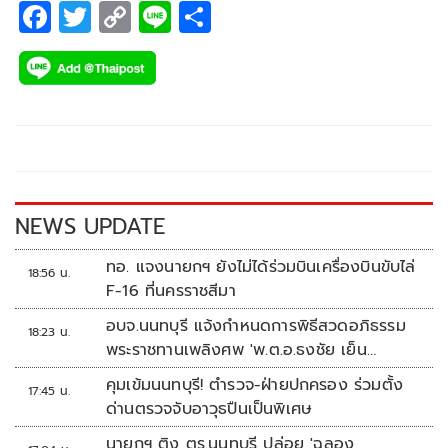
F
T
C
Li
S
ac
wi
o
n
h
e
tt
p
e
ar
b
er
y
e
o
Li
o
n
k
k
NEWS UPDATE
ทอ. แจงนายกฯ ยังไม่ได้ร่วมบินเครื่องบินขับไล่
18:56 น.
F-16 ที่นครราชสีมา
อบจ.นนทบุรี แจ้งกำหนดการพิธีสวดอภิธรรม
18:23 น.
พระราชทานเพลิงศพ 'พ.ต.อ.ธงชัย เย็น
ประเสริฐ'
คุมเข้มนนทบุรี! ตำรวจ-ฝ่ายปกครอง ร่วมตั้ง
17:45 น.
ด่านตรวจจับอาวุธปืนเป็นพิเศษ
นายกฯ ติง ตร.นนทบุรี ปล่อย 'ฉลอง