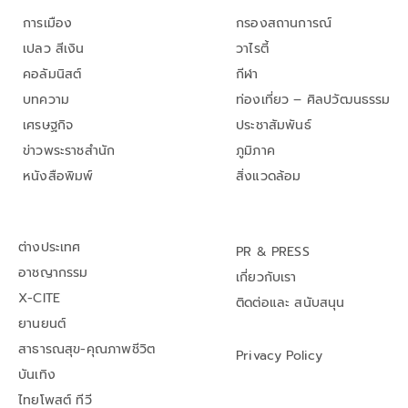
การเมือง
กรองสถานการณ์
เปลว สีเงิน
วาไรตี้
คอลัมนิสต์
กีฬา
บทความ
ท่องเที่ยว – ศิลปวัฒนธรรม
เศรษฐกิจ
ประชาสัมพันธ์
ข่าวพระราชสำนัก
ภูมิภาค
หนังสือพิมพ์
สิ่งแวดล้อม
ต่างประเทศ
PR & PRESS
อาชญากรรม
เกี่ยวกับเรา
X-CITE
ติดต่อและ สนับสนุน
ยานยนต์
สาธารณสุข-คุณภาพชีวิต
Privacy Policy
บันเทิง
ไทยโพสต์ ทีวี