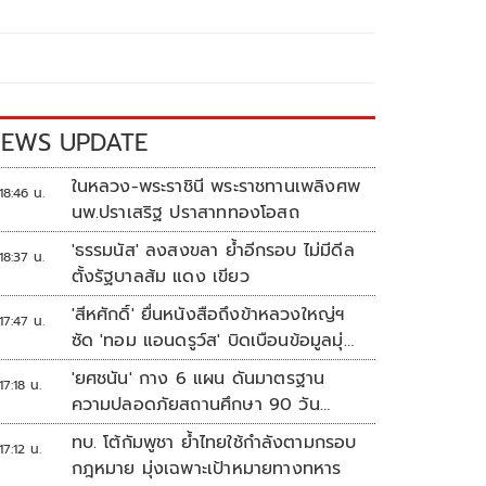
EWS UPDATE
ในหลวง-พระราชินี พระราชทานเพลิงศพ
18:46 น.
นพ.ปราเสริฐ ปราสาททองโอสถ
'ธรรมนัส' ลงสงขลา ย้ำอีกรอบ ไม่มีดีล
18:37 น.
ตั้งรัฐบาลส้ม แดง เขียว
'สีหศักดิ์' ยื่นหนังสือถึงข้าหลวงใหญ่ฯ
17:47 น.
ซัด 'ทอม แอนดรูว์ส' บิดเบือนข้อมูลมุ่ง
แสวงหาผลประโยชน์ทางการเมือง
'ยศชนัน' กาง 6 แผน ดันมาตรฐาน
17:18 น.
ความปลอดภัยสถานศึกษา 90 วัน
ป้องกันก่อเหตุรุนแรง
ทบ. โต้กัมพูชา ย้ำไทยใช้กำลังตามกรอบ
17:12 น.
กฎหมาย มุ่งเฉพาะเป้าหมายทางทหาร