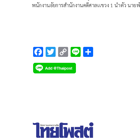
พนักงานอัยการสำนักงานคดีศาลเเขวง 1 นำตัว นายพั
ธวัช นาควิสุทธิ์ หรือ “นอท กองสลาก
F
T
C
Li
S
ac
wi
o
n
h
e
tt
p
e
ar
b
er
y
e
o
Li
o
n
k
k