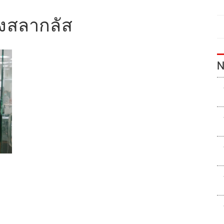
งสลากลัส
N