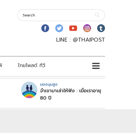
LINE : @THAIPOST
พ์
ไทยโพสต์ ทีวี
มองมุมสูง
จำเขามาเล่าให้ฟัง : เมื่อเราอายุ
80 ปี