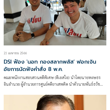
21 เมษายน 2566
DSI ฟ้อง 'นอท กองสลากพลัส' ฟอกเงิน
อัยการนัดฟังคำสั่ง 8 พ.ค.
คณะพนักงานสอบสวนคดีพิเศษ (ดีเอสไอ) นำโดยนายพงษธร
อินอำนวย ผู้อำนวยการศูนย์คดียาเสพติด นำตัวนายพันธ์ธวัช
หรือ นอท นาควิสุทธิ์ ประธานเจ้าหน้าที่บริหาร บริษัทลอตเตอรี่
ออนไลน์ จำกัด