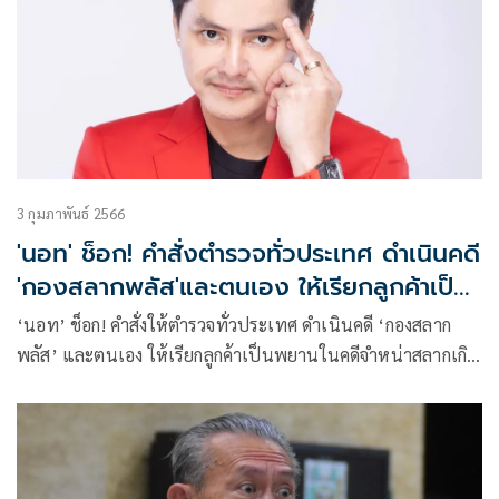
3 กุมภาพันธ์ 2566
'นอท' ช็อก! คำสั่งตำรวจทั่วประเทศ ดำเนินคดี
'กองสลากพลัส'และตนเอง ให้เรียกลูกค้าเป็น
พยาน
‘นอท’ ช็อก! คำสั่งให้ตำรวจทั่วประเทศ ดำเนินคดี ‘กองสลาก
พลัส’ และตนเอง ให้เรียกลูกค้าเป็นพยานในคดีจำหน่าสลากเกิน
ราคา โอด บัญชีบริษัท บัญชีตนเอง และทรัพย์สินโดนอายัด คง
ลำบากมากถ้าต้องเดินทางทั่วประเทศ