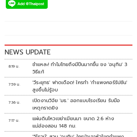
e
tt
p
e
ar
b
er
y
e
o
Li
o
n
k
k
NEWS UPDATE
ชำแหละ! ทำไมไทยถึงมีปืนมากขึ้น ชง 'อนุทิน' 3
8:19 น.
วิธีแก้
'วีระยุทธ' ฟาดเดือด! ใครทำ 'กำแพงคอร์รัปชัน'
7:59 น.
สูงขึ้นไม่รู้จบ
เปิดงานวิจัย 'มธ.' ออกแบบโรงเรียน รับมือ
7:36 น.
เหตุกราดยิง
แผ่นดินไหวเขย่าเมียนมา ขนาด 2.6 ห่าง
7:17 น.
แม่ฮ่องสอน 148 กม.
'วิโรจน์' สวน 'อนุทิน' ใครบ้าเอาหัวโขกกำแพง