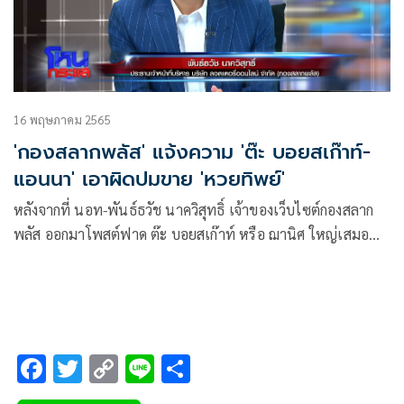
16 พฤษภาคม 2565
'กองสลากพลัส' แจ้งความ 'ต๊ะ บอยสเก๊าท์-
แอนนา' เอาผิดปมขาย 'หวยทิพย์'
หลังจากที่ นอท-พันธ์ธวัช นาควิสุทธิ์ เจ้าของเว็บไซต์กองสลาก
พลัส ออกมาโพสต์ฟาด ต๊ะ บอยสเก๊าท์ หรือ ฌานิศ ใหญ่เสมอ
และ แอนนา ปมเปิดเว็บไซต์ออนไลน์ขาย “หวยทิพย์” แจ้ง
ความไปแล้ว 2 ข้อหา ฉ้อโกงประชาชน และนำข้อมูลเท็จเข้าสู่
ระบบคอมพิวเตอร์ และอาจยังผิดตามพ.ร.บ.พนัน ล่าสุดรายการ
โหนกระแส ดำเนินรายการโดย หนุ่ม-กรรชัย กำเนิดพลอย ได้
สัมภาษณ์ นอท เจ้าของเว็บไซต์กองสลากพลัส ถึงเรื่องราวที่เกิด
F
T
C
Li
S
ขึ้น
ac
wi
o
n
h