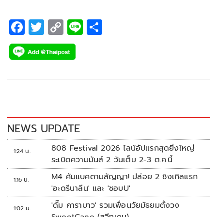
F
T
C
Li
S
ac
wi
o
n
h
e
tt
p
e
ar
b
er
y
e
o
Li
o
n
k
k
NEWS UPDATE
808 Festival 2026 ไลน์อัปแรกสุดยิ่งใหญ่
1:24 น.
ระเบิดความมันส์ 2 วันเต็ม 2-3 ต.ค.นี้
M4 คัมแบคตามสัญญา! ปล่อย 2 ซิงเกิลแรก
1:16 น.
'อะดรีนาลีน' และ 'ชอบU'
'ดั๊ม คาราบาว' รวมเพื่อนวัยมัธยมตั้งวง
1:02 น.