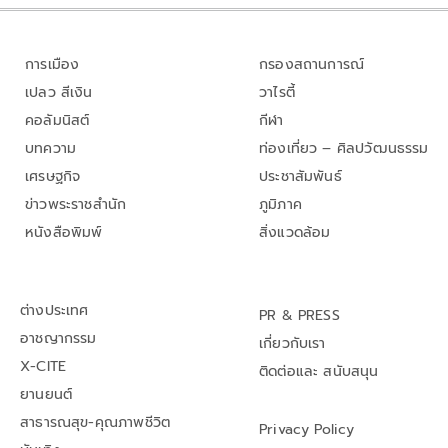
การเมือง
กรองสถานการณ์
เปลว สีเงิน
วาไรตี้
คอลัมนิสต์
กีฬา
บทความ
ท่องเที่ยว – ศิลปวัฒนธรรม
เศรษฐกิจ
ประชาสัมพันธ์
ข่าวพระราชสำนัก
ภูมิภาค
หนังสือพิมพ์
สิ่งแวดล้อม
ต่างประเทศ
PR & PRESS
อาชญากรรม
เกี่ยวกับเรา
X-CITE
ติดต่อและ สนับสนุน
ยานยนต์
สาธารณสุข-คุณภาพชีวิต
Privacy Policy