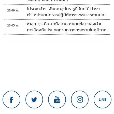
SweetCane (สวีทเคน)
โปรดเกล้าฯ 'พันเอกสุภัทร ชูตินันทน์' ดำรง
23:49 น.
ตำแหน่งนายทหารปฏิบัติการฯ-พระราชทานยศ
'พลตรี'
ซาอุฯ-ตุรเคีย-ปากีสถานลงนามข้อตกลงด้าน
23:45 น.
การป้องกันประเทศท่ามกลางสงครามในภูมิภาค