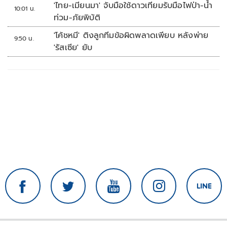
จุดเด่นคนไทยได้ใช้ AI ระดับโปร ลดเหลื่อมล้ำ
'ไทย-เมียนมา' จับมือใช้ดาวเทียมรับมือไฟป่า-น้ำ
10:01 น.
ทางเทคโนโลยี เซฟงบไปกว่า900ล้าน เชื่อหาก
ท่วม-ภัยพิบัติ
ใช้เต็มที่เอกชนขาดทุนย่อยยับ
'โค้ชหมี' ติงลูกทีมข้อผิดพลาดเพียบ หลังพ่าย
9:50 น.
'รัสเซีย' ยับ