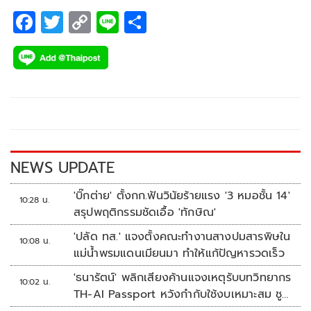
สองพี่น้องดาวรุ่งทีมชาติไทย “คอตต้อน” นิธิศ ปรีชาญาณ และ
F
T
C
Li
S
“นอร์ตั้น” ฐิตภัทร ปรีชาญาณ
ac
wi
o
n
h
e
tt
p
e
ar
b
er
y
e
o
Li
o
n
k
k
NEWS UPDATE
'บิ๊กต่าย' ตั้งกก.ฟันวินัยร้ายแรง '3 หมอชั้น 14'
10:28 น.
สรุปพฤติกรรมชัดเอื้อ 'ทักษิณ'
'ปลัด ทส.' แจงตั้งคณะทำงานสางปมสารพิษใน
10:08 น.
แม่น้ำพรมแดนเมียนมา ทำให้แก้ปัญหารวดเร็ว
'ธนารัตน์' พลิกเสียงค้านแจงเหตุรับบทวิทยากร
10:02 น.
TH-AI Passport หวังกำกับใช้งบเหมาะสม ชู