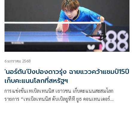
“พลอย” กุลภัสสร์ วิจิตรวิริยะกุล ทำการชิงชัยในประเภท ชาย
เดี่ยวรุ่นอายุไม่เกิน 15 ปี, หญิงเดี่ยวรุ่นอายุไม่เกิน 15 ปี และ
ประเภทคู่ผสมรุ่นอายุไม่เกิน 15 ปี
6 มกราคม 2568
'นอร์ตัน'ปิงปองดาวรุ่ง ฉายแววคว้าแชมป์15ปี
เก็บคะแนนโลกที่สหรัฐฯ
การแข่งขันเทเบิลเทนนิส เยาวชน เก็บคะแนนสะสมโลก
รายการ “เทเบิลเทนนิส ดับเบิลยูทีที ยูธ คอนเทนเดอร์
ซานฟรานซิสโก 2025 พรีเซนเต็ด บาย อีธอส” ที่ 888 เทเบิล
เทนนิส เซนเตอร์ เมืองซานฟรานซิสโก ประเทศสหรัฐอเมริกา
ระหว่างวันที่ 2-5 ม.ค.68 มีนักกีฬา 134 คนจาก 12 ประเทศเข้า
ร่วมชิงชัย โดยมีนักกีฬาไทยเข้าร่วมแข่งขัน 2 คน ได้แก่