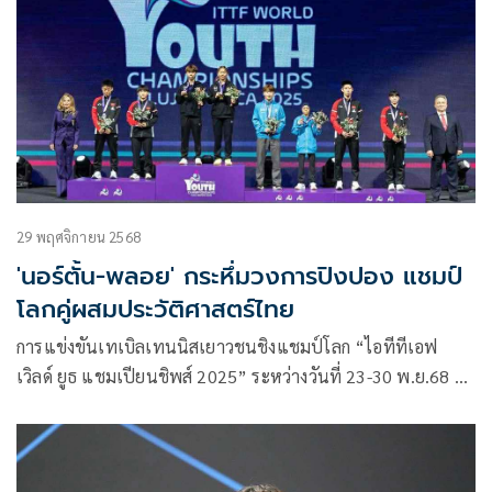
เอเชีย ยูธ แชมเปียนชิพส์ 2026” หรือศึกเทเบิลเทนนิสเยาวชน
ชิงแชมป์อาเซียน ที่ประเทศสิงคโปร์ ระหว่างวันที่ 14-19
เมษายน 2569
29 พฤศจิกายน 2568
'นอร์ตั้น-พลอย' กระหึ่มวงการปิงปอง แชมป์
โลกคู่ผสมประวัติศาสตร์ไทย
การแข่งขันเทเบิลเทนนิสเยาวชนชิงแชมป์โลก “ไอทีทีเอฟ
เวิลด์ ยูธ แชมเปียนชิพส์ 2025” ระหว่างวันที่ 23-30 พ.ย.68 ที่
เมืองคลูจ-นาโพคา ประเทศโรมาเนีย มีนักกีฬามากกว่า 130 คน
จากกว่า 38 ประเทศเขาร่วมชิงชัย โดยมี 2 นักกีฬาไทยได้สิทธิ์
เข้าร่วมการแข่งขันได้แก่ “นอร์ตั้น” ฐิตภัทร ปรีชาญาณ กับ