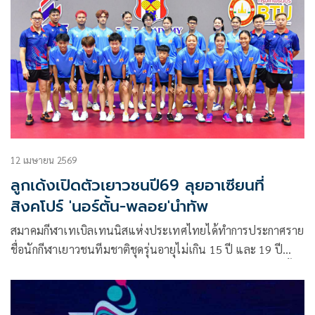
12 เมษายน 2569
ลูกเด้งเปิดตัวเยาวชนปี69 ลุยอาเซียนที่
สิงคโปร์ 'นอร์ตั้น-พลอย'นำทัพ
สมาคมกีฬาเทเบิลเทนนิสแห่งประเทศไทยได้ทำการประกาศราย
ชื่อนักกีฬาเยาวชนทีมชาติชุดรุ่นอายุไม่เกิน 15 ปี และ 19 ปี
ชาย-หญิง ประจำปี 2569 ออกมาอย่างเป็นทางการ หลังเสร็จสิ้น
การเข้าแคมป์ฝึกซ้อมคัดเลือกตัว เพื่อเตรียมเดินทางเป็นตัวแทน
ประเทศไทยไปสู้ศึกรายการ “ไอทีทีเอฟ-เอทีทียู เซาท์ อีสต์