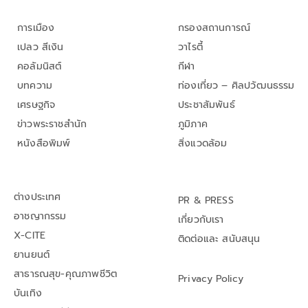
การเมือง
กรองสถานการณ์
เปลว สีเงิน
วาไรตี้
คอลัมนิสต์
กีฬา
บทความ
ท่องเที่ยว – ศิลปวัฒนธรรม
เศรษฐกิจ
ประชาสัมพันธ์
ข่าวพระราชสำนัก
ภูมิภาค
หนังสือพิมพ์
สิ่งแวดล้อม
ต่างประเทศ
PR & PRESS
อาชญากรรม
เกี่ยวกับเรา
X-CITE
ติดต่อและ สนับสนุน
ยานยนต์
สาธารณสุข-คุณภาพชีวิต
Privacy Policy
บันเทิง