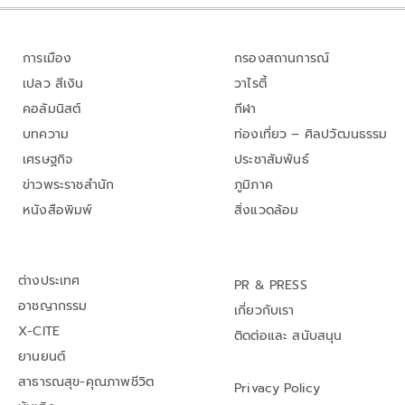
การเมือง
กรองสถานการณ์
เปลว สีเงิน
วาไรตี้
คอลัมนิสต์
กีฬา
บทความ
ท่องเที่ยว – ศิลปวัฒนธรรม
เศรษฐกิจ
ประชาสัมพันธ์
ข่าวพระราชสำนัก
ภูมิภาค
หนังสือพิมพ์
สิ่งแวดล้อม
ต่างประเทศ
PR & PRESS
อาชญากรรม
เกี่ยวกับเรา
X-CITE
ติดต่อและ สนับสนุน
ยานยนต์
สาธารณสุข-คุณภาพชีวิต
Privacy Policy