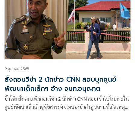
9 ตุลาคม 2565
สั่งถอนวีซ่า 2 นักข่าว CNN สอบบุกศูนย์
พัฒนาเด็กเล็กฯ อ้าง จนท.อนุญาต
บิ๊กโจ๊ก สั่ง ตม.เพิกถอนวีซ่า 2 นักข่าว CNN ลอบเข้าไปในภายใน
ศูนย์พัฒนาเด็กเล็กอุทัยสวรรค์ จ.หนองบัวลำภู สถานที่เกิดเหตุก
ราดยิง