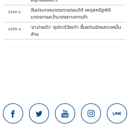
อนุทินลอยตัว
จีนประกาศมาตรการตอบโต้ เหตุสหรัฐฯใช้
23:43 น.
มาตรการคว่ำบาตรทางการค้า
'อาม่าแต๋ว' ซุปตาร์วัยเก๋า ขึ้นแท่นนักแสดงหมื่น
23:05 น.
ล้าน