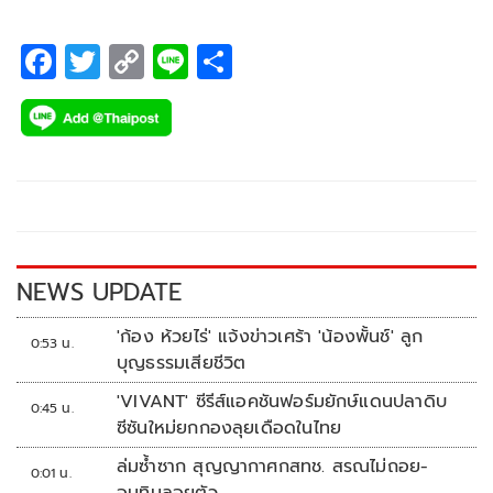
F
T
C
Li
S
ac
wi
o
n
h
e
tt
p
e
ar
b
er
y
e
o
Li
o
n
k
k
NEWS UPDATE
'ก้อง ห้วยไร่' แจ้งข่าวเศร้า 'น้องพั้นช์' ลูก
0:53 น.
บุญธรรมเสียชีวิต
'VIVANT' ซีรีส์แอคชันฟอร์มยักษ์แดนปลาดิบ
0:45 น.
ซีซันใหม่ยกกองลุยเดือดในไทย
ล่มซ้ำซาก สุญญากาศกสทช. สรณไม่ถอย-
0:01 น.