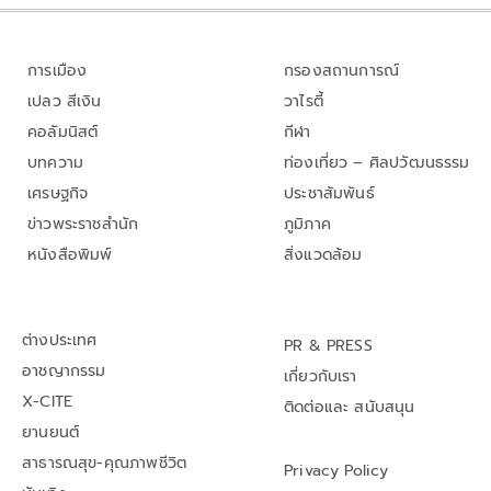
การเมือง
กรองสถานการณ์
เปลว สีเงิน
วาไรตี้
คอลัมนิสต์
กีฬา
บทความ
ท่องเที่ยว – ศิลปวัฒนธรรม
เศรษฐกิจ
ประชาสัมพันธ์
ข่าวพระราชสำนัก
ภูมิภาค
หนังสือพิมพ์
สิ่งแวดล้อม
ต่างประเทศ
PR & PRESS
อาชญากรรม
เกี่ยวกับเรา
X-CITE
ติดต่อและ สนับสนุน
ยานยนต์
สาธารณสุข-คุณภาพชีวิต
Privacy Policy