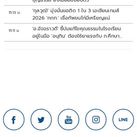
บุญธรรม ยังไม่ยอมมอบตัว
'กุลวุฒิ' มุ่งมั่นขอติด 1 ใน 3 เอเชียนเกมส์
15:13 น.
2026 'กกท.' เชื่อทัพขนไก่มีเหรียญแน่
'อ.อัจฉราวดี' ชี้ปมแก้ไขคุณธรรมในโรงเรียน
15:11 น.
อยู่ในมือ 'อนุทิน' ต้องใช้ยาแรงกับ ก.ศึกษา
เรื่องปืนแค่ปลายเหตุ