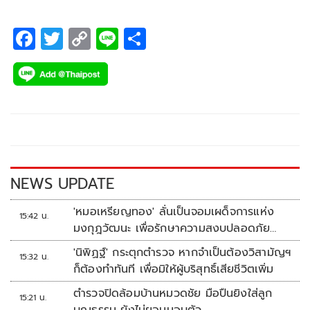
F
T
C
Li
S
ac
wi
o
n
h
e
tt
p
e
ar
b
er
y
e
o
Li
o
n
k
k
NEWS UPDATE
'หมอเหรียญทอง' ลั่นเป็นจอมเผด็จการแห่ง
15:42 น.
มงกุฎวัฒนะ เพื่อรักษาความสงบปลอดภัย
ภายในรพ.
'นิพิฏฐ์' กระตุกตำรวจ หากจำเป็นต้องวิสามัญฯ
15:32 น.
ก็ต้องทำทันที เพื่อมิให้ผู้บริสุทธิ์เสียชีวิตเพิ่ม
ตำรวจปิดล้อมบ้านหมวดชัย มือปืนยิงใส่ลูก
15:21 น.