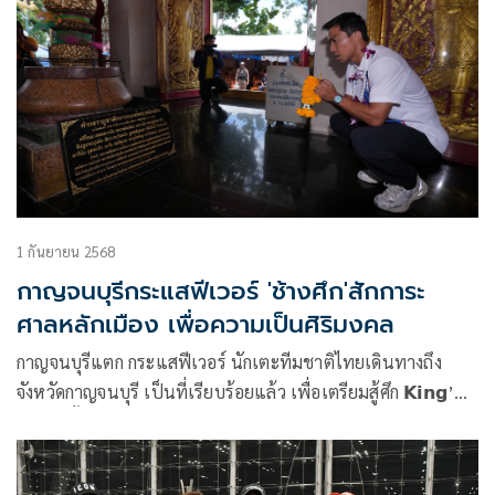
1 กันยายน 2568
กาญจนบุรีกระแสฟีเวอร์ 'ช้างศึก'สักการะ
ศาลหลักเมือง เพื่อความเป็นศิริมงคล
กาญจนบุรีแตก กระแสฟีเวอร์ นักเตะทีมชาติไทยเดินทางถึง
จังหวัดกาญจนบุรี เป็นที่เรียบร้อยแล้ว เพื่อเตรียมสู้ศึก 𝗞𝗶𝗻𝗴’𝘀
𝗖𝘂𝗽 ครั้งที่ 51 ระหว่างวันที่ 1-9 กันยายน 2568 ณ สนามกีฬา
กลางจังหวัดกาญจนบุรี (กลีบบัว) โดยได้แวะสักการะศาลหลักเมือง
เพื่อความเป็นศิริมงคล