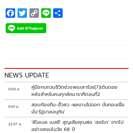
18 คน โดยโจนาธาร เข็มดี และ เศรษฐสิทธิ์ สุวรรณเศรษฐ์ จะ
เดินทางตามไปสมทบในภายหลัง
F
T
C
Li
S
ac
wi
o
n
h
e
tt
p
e
ar
b
er
y
e
o
Li
o
n
k
k
NEWS UPDATE
คู่มือทบทวนชีวิตช่วงพระเสาร์จร(7)เดินถอย
0:03 น.
หลังสำหรับคนทุกลัคนาราศีตอนที่2
สอบท้องถิ่น-ฮั้วสว.-ผลงานไม่ออก บั่นทอนเชื่อ
0:01 น.
มั่น'รัฐบาลอนุทิน'
'ลิโอเนล เมสซี' สูญเสียคุณพ่อ 'ฮอร์เก' จากไป
22:37 น.
อย่างสงบในวัย 68 ปี