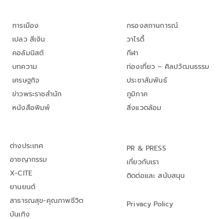
การเมือง
กรองสถานการณ์
เปลว สีเงิน
วาไรตี้
คอลัมนิสต์
กีฬา
บทความ
ท่องเที่ยว – ศิลปวัฒนธรรม
เศรษฐกิจ
ประชาสัมพันธ์
ข่าวพระราชสำนัก
ภูมิภาค
หนังสือพิมพ์
สิ่งแวดล้อม
ต่างประเทศ
PR & PRESS
อาชญากรรม
เกี่ยวกับเรา
X-CITE
ติดต่อและ สนับสนุน
ยานยนต์
สาธารณสุข-คุณภาพชีวิต
Privacy Policy
บันเทิง