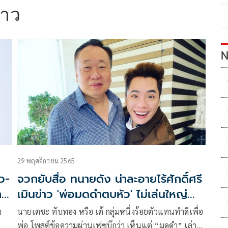
่าว
N
29 พฤศจิกายน 2565
าว-
จวกยับสื่อ ทนายดัง น่าละอายไร้ศักดิ์ศรี
ำ
เมินข่าว 'พ่อมดดำตบหัว' ไม่เล่นใหญ่
เหมือน 'ม้า อรนภา'
ำ
นายเตชะ ทับทอง หรือ เต้ กลุ่มหนึ่งร้อยตัวแทนทำดีเพื่อ
พ่อ โพสต์ข้อความผ่านเฟซบุ๊กว่า เห็นแต่ “มดดำ” เล่า