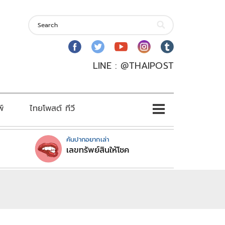
LINE : @THAIPOST
พ์
ไทยโพสต์ ทีวี
คันปากอยากเล่า
เลขทรัพย์สินให้โชค