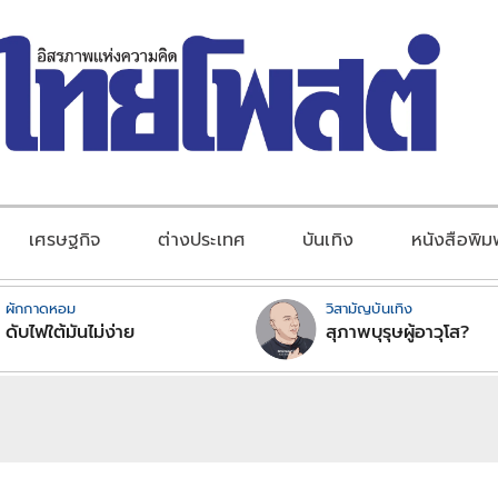
เศรษฐกิจ
ต่างประเทศ
บันเทิง
หนังสือพิม
ผักกาดหอม
วิสามัญบันเทิง
ดับไฟใต้มันไม่ง่าย
สุภาพบุรุษผู้อาวุโส?