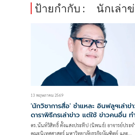
ป้ายกำกับ :
นักเล่าข
13 พฤษภาคม 2569
'นักวิชาการสื่อ' ชำแหละ อินฟลูฯเล่าข่
ดาราพิธีกรเล่าข่าว แต่ใช้ ข่าวคนอื่น ท
กันมานานแล้ว
ดร.นันท์วิสิทธิ์ ตั้งแสงประทีป (นิพนธ์) อาจารย์ประจ
คณะนิเทศศาสตร์ มหาวิทยาลัยธุรกิจบัณฑิตย์ และ