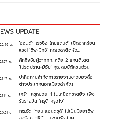
EWS UPDATE
'ฮอนด้า เรซซิ่ง ไทยแลนด์' เปิดฉากร้อน
22:46 น.
แรง! 'ชิพ-มิกซ์' กดเวลาติดหัว
แถว ARRC สนาม 4 ที่มัลดาลิกา
ศึกชิงชัยผู้ว่ากกท.เหลือ 2 แคนดิเดต
21:57 น.
'โปรดปราน-มีชัย' คุณสมบัติครบถ้วน
ปากีสถานจำกัดการรายงานข่าวของสื่อ
21:47 น.
ต่างประเทศนอกเมืองสำคัญ
เศร้า ‘ครูหมวย’ 1 ในเหยื่อกราดยิง เพิ่ง
21:14 น.
รับรางวัล ‘ครูดี ครูเก่ง’
กต.ซัด 'ทอม แอนดรูส์' ไม่เป็นมืออาชีพ
20:51 น.
จ่อร้อง HRC ปมพาดพิงไทย