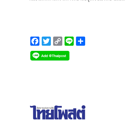
สื่อมวลชนอิสระ โพสต์ข้อความ ว่า อินฟลูฯเล่าข่าว-ดารา
พิธีกรเล่าข่าวแต่ใช้ข่าวคนอื่นทำกันมานานแล้ว?
F
T
C
Li
S
ac
wi
o
n
h
e
tt
p
e
ar
b
er
y
e
o
Li
o
n
k
k