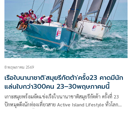
8 พฤษภาคม 2569
เรือใบนานาชาติ'สมุยรีกัตต้า'ครั้ง23 คาดมีนัก
แล่นใบกว่า300คน 23–30พฤษภาคมนี้
เกาะสมุยพร้อมจัดแข่งเรือใบนานาชาติสมุยรีกัตต้า ครั้งที่ 23
ปักหมุดดึงนักท่องเที่ยวสาย Active Island Lifestyle ทั่วโลก
ตอกย้ำอีเวนท์ชั้นนำสำหรับการสร้างความร่วมมือแบรนด์ลักชัวรี
สปอร์ตและไลฟ์สไตล์ระดับพรีเมียม ตั้งแต่ 23–30 พฤษภาคม
2569 | เกาะสมุย สุราษฎร์ธานี