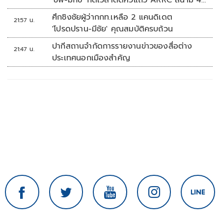
'ชิพ-มิกซ์' กดเวลาติดหัวแถว ARRC สนาม 4
ที่มัลดาลิกา
ศึกชิงชัยผู้ว่ากกท.เหลือ 2 แคนดิเดต
21:57 น.
'โปรดปราน-มีชัย' คุณสมบัติครบถ้วน
ปากีสถานจำกัดการรายงานข่าวของสื่อต่าง
21:47 น.
ประเทศนอกเมืองสำคัญ