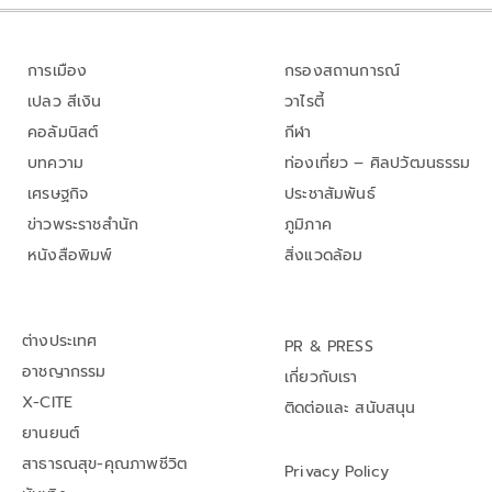
การเมือง
กรองสถานการณ์
เปลว สีเงิน
วาไรตี้
คอลัมนิสต์
กีฬา
บทความ
ท่องเที่ยว – ศิลปวัฒนธรรม
เศรษฐกิจ
ประชาสัมพันธ์
ข่าวพระราชสำนัก
ภูมิภาค
หนังสือพิมพ์
สิ่งแวดล้อม
ต่างประเทศ
PR & PRESS
อาชญากรรม
เกี่ยวกับเรา
X-CITE
ติดต่อและ สนับสนุน
ยานยนต์
สาธารณสุข-คุณภาพชีวิต
Privacy Policy