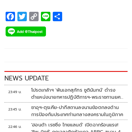
F
T
C
Li
S
ac
wi
o
n
h
e
tt
p
e
ar
b
er
y
e
o
Li
o
n
k
k
NEWS UPDATE
โปรดเกล้าฯ 'พันเอกสุภัทร ชูตินันทน์' ดำรง
23:49 น.
ตำแหน่งนายทหารปฏิบัติการฯ-พระราชทานยศ
'พลตรี'
ซาอุฯ-ตุรเคีย-ปากีสถานลงนามข้อตกลงด้าน
23:45 น.
การป้องกันประเทศท่ามกลางสงครามในภูมิภาค
'ฮอนด้า เรซซิ่ง ไทยแลนด์' เปิดฉากร้อนแรง!
22:46 น.