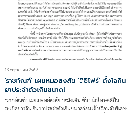
13 พฤษภาคม 2569
'ราชทัณฑ์' เผยหมอสงสัย 'ตี๋ซีโฟร์' ตั้งใจกิน
ยาประจำตัวเกินขนาด!
‘ราชทัณฑ์’ เผยแพทย์สงสัย ‘หมิงเฉิน ซัน’ นักโทษคดีปืน-
ระเบิดชาวจีน กินยาประจำตัวเกินขนาดก่อนเข้าเรือนจำพิเศษ
พัทยา เร่งตรวจเลือดหาสารพิษละเอียด ย้ำคุมเข้มขั้นสูงสุด ตรึง
กำลังรอบโรงพยาบาล 24 ชั่วโมง