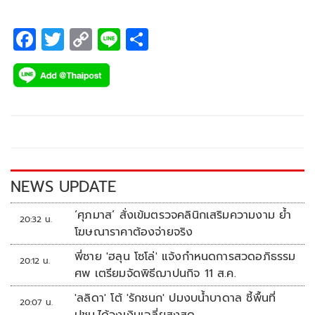
F
T
C
Li
S
ac
wi
o
n
h
e
tt
p
e
ar
b
er
y
e
o
Li
o
n
k
k
NEWS UPDATE
‘ศุภมาส’ สั่งเข้มตรวจคลินิกเสริมความงาม ย้ำ
20:32 น.
โฆษณาราคาต้องจ่ายจริง
พี่ชาย 'ฮลุน โซโล่' แจ้งกำหนดการสวดอภิธรรม
20:12 น.
ศพ เตรียมจัดพิธีฌาปนกิจ 11 ส.ค.
'ลลิดา' โต้ 'รักชนก' ปมงบน้ำบาดาล ชี้พื้นที่
20:07 น.