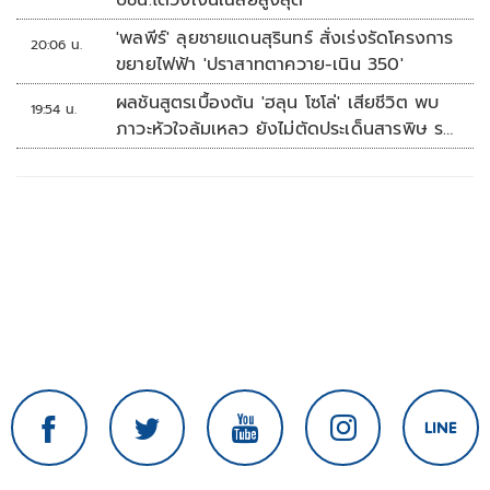
ปชน.ได้วงเงินเฉลี่ยสูงสุด
'พลพีร์' ลุยชายแดนสุรินทร์ สั่งเร่งรัดโครงการ
20:06 น.
ขยายไฟฟ้า 'ปราสาทตาควาย-เนิน 350'
ผลชันสูตรเบื้องต้น 'ฮลุน โซโล่' เสียชีวิต พบ
19:54 น.
ภาวะหัวใจล้มเหลว ยังไม่ตัดประเด็นสารพิษ รอ
จอร์เจียส่งผลตรวจครั้งแรก