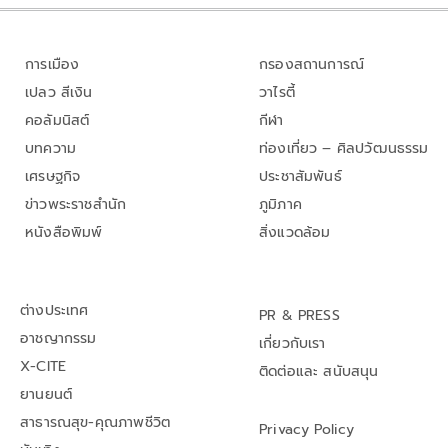
การเมือง
กรองสถานการณ์
เปลว สีเงิน
วาไรตี้
คอลัมนิสต์
กีฬา
บทความ
ท่องเที่ยว – ศิลปวัฒนธรรม
เศรษฐกิจ
ประชาสัมพันธ์
ข่าวพระราชสำนัก
ภูมิภาค
หนังสือพิมพ์
สิ่งแวดล้อม
ต่างประเทศ
PR & PRESS
อาชญากรรม
เกี่ยวกับเรา
X-CITE
ติดต่อและ สนับสนุน
ยานยนต์
สาธารณสุข-คุณภาพชีวิต
Privacy Policy