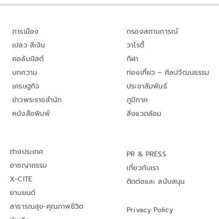
การเมือง
กรองสถานการณ์
เปลว สีเงิน
วาไรตี้
คอลัมนิสต์
กีฬา
บทความ
ท่องเที่ยว – ศิลปวัฒนธรรม
เศรษฐกิจ
ประชาสัมพันธ์
ข่าวพระราชสำนัก
ภูมิภาค
หนังสือพิมพ์
สิ่งแวดล้อม
ต่างประเทศ
PR & PRESS
อาชญากรรม
เกี่ยวกับเรา
X-CITE
ติดต่อและ สนับสนุน
ยานยนต์
สาธารณสุข-คุณภาพชีวิต
Privacy Policy