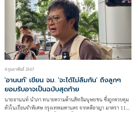
4 กุมภาพันธ์ 2567
'อานนท์' เขียน จม. 'จะได้ไม่ลืมกัน' ถึงลูกๆ
ยอมรับอาจเป็นฉบับสุดท้าย
นายอานนท์ นำภา ทนายความด้านสิทธิมนุษยชน ซึ่งถูกควบคุม
ตัวในเรือนจำพิเศษ กรุงเทพมหานคร จากคดีอาญา มาตรา 112
โพสต์จดหมายถึงลูกๆ มีเนื้อหาดังนี้