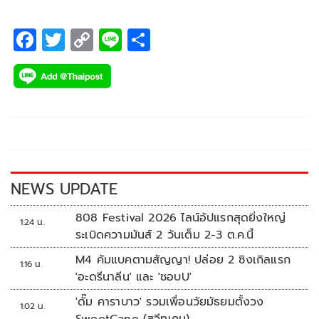
F
T
C
Li
S
ac
wi
o
n
h
e
tt
p
e
ar
b
er
y
e
o
Li
o
n
k
k
NEWS UPDATE
808 Festival 2026 ไลน์อัปแรกสุดยิ่งใหญ่
1:24 น.
ระเบิดความมันส์ 2 วันเต็ม 2-3 ต.ค.นี้
M4 คัมแบคตามสัญญา! ปล่อย 2 ซิงเกิลแรก
1:16 น.
'อะดรีนาลีน' และ 'ชอบU'
'ดั๊ม คาราบาว' รวมเพื่อนวัยมัธยมตั้งวง
1:02 น.