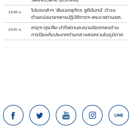
SweetCane (สวีทเคน)
โปรดเกล้าฯ 'พันเอกสุภัทร ชูตินันทน์' ดำรง
23:49 น.
ตำแหน่งนายทหารปฏิบัติการฯ-พระราชทานยศ
'พลตรี'
ซาอุฯ-ตุรเคีย-ปากีสถานลงนามข้อตกลงด้าน
23:45 น.
การป้องกันประเทศท่ามกลางสงครามในภูมิภาค