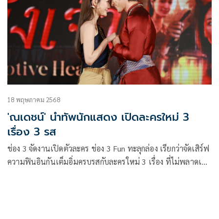
กระชับมิตรตอกย้ำกระแสความปัง
18 พฤษภาคม 2568
'ณเดชน์' นำทัพนักแสดง เปิดละครใหม่ 3
เรื่อง 3 รส
ช่อง 3 จัดงานเปิดตัวละคร ช่อง 3 Fun ทะลุกล่อง เรียกว่าจัดเสิร์ฟ
ความฟินอินกันเต็มอิ่มครบรสกับละครใหม่ 3 เรื่อง ที่ไม่พลาดเด็ด
ขาด “ใจขังเจ้า” , “นับ8” และ “ผู้บ่าวสุดซ่าส์กะอีหล่าขาซิ่ง” ที่
ได้พระเอกนางเอกตัวท็อป และเหล่านักแสดงฝีมือเฉียบแท็กทีม
กันมาแจกความสุขแบบอันลิมิต โดยมี คณะผู้บริหาร ช่อง 3 รวม
ถึงผู้จัดละคร มาร่วมงาน ณ อาคารมาลีนนท์ ทาวเวอร์