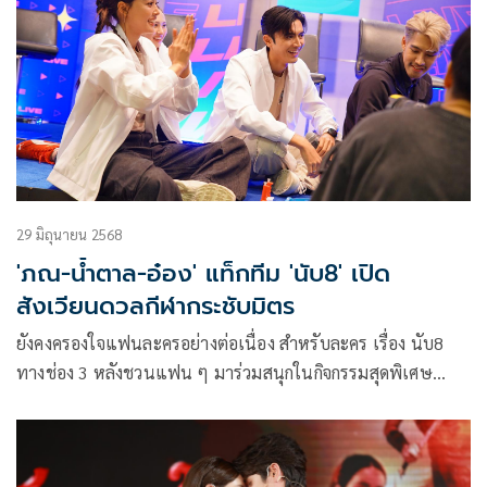
29 มิถุนายน 2568
'ภณ-น้ำตาล-อ๋อง' แท็กทีม 'นับ8' เปิด
สังเวียนดวลกีฬากระชับมิตร
ยังคงครองใจแฟนละครอย่างต่อเนื่อง สำหรับละคร เรื่อง นับ8
ทางช่อง 3 หลังชวนแฟน ๆ มาร่วมสนุกในกิจกรรมสุดพิเศษ
DaraLive Special x นับ8 กับเหล่านักแสดง อย่าง ภณ ณวัสน์,
น้ำตาล พิจักขณา, อ๋อง สิทธานต์, เป็นไต๋ นัฐนิช, เอนจอย ธิดา
รัตน์ และ เอมี่ อุทานพร แท็กทีมปล่อยความสนุกผ่านเกมกีฬา