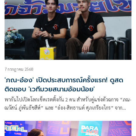
7 กรกฎาคม 2568
'ภณ-อ๋อง' เปิดประสบการณ์ครั้งแรก! ดูสด
ติดขอบ 'เวทีมวยสนามอ้อมน้อย'
พากันไปเปิดโลกเช็คเรตติ้งกัน 2 คน สำหรับคู่แข่งตัวฉกาจ “ภณ-
ณวัสน์ ภู่พันธัชสีห์” และ “อ๋อง-สิทธานต์ ศุภเกรียงไกร” จาก
ละครเรื่อง “นับ8” ขอพักสงบศึกชั่วคราวควงกันเปิดประสบการณ์
ใหม่ด้วยการไปรับชมการแข่งขันมวยสดเป็นครั้งแรก ณ สนาม
มวยอ้อมน้อย ในรายการ ศึกจ้าวมวยไทย ทางช่อง 3