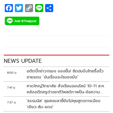
F
T
C
Li
S
ac
wi
o
n
h
e
tt
p
e
ar
b
er
y
e
o
Li
o
n
k
k
NEWS UPDATE
อดีตบิ๊กข่าวกรอง ของขึ้น! ซัดปมบีบไทยรื้อรั้ว
8:00 น.
ชายแดน ‘มันเรื่องอะไรของมึง’
หาดใหญ่วิทยาลัย สั่งเรียนออนไลน์ 10-11 ส.ค.
7:41 น.
หลังอดีตครูต่างชาติโพสต์ภาพปืน-ข้อความ
ข่มขู่
'ธรรมนัส' ลุยสงขลาชี้ยังไม่คุยสูตรการเมือง
7:37 น.
'เขียว-ส้ม-แดง'