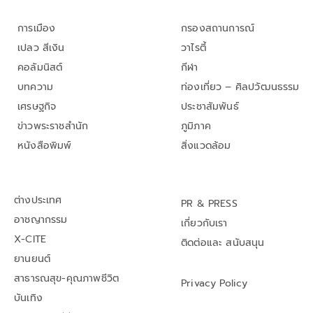
การเมือง
กรองสถานการณ์
เปลว สีเงิน
วาไรตี้
คอลัมนิสต์
กีฬา
บทความ
ท่องเที่ยว – ศิลปวัฒนธรรม
เศรษฐกิจ
ประชาสัมพันธ์
ข่าวพระราชสำนัก
ภูมิภาค
หนังสือพิมพ์
สิ่งแวดล้อม
ต่างประเทศ
PR & PRESS
อาชญากรรม
เกี่ยวกับเรา
X-CITE
ติดต่อและ สนับสนุน
ยานยนต์
สาธารณสุข-คุณภาพชีวิต
Privacy Policy
บันเทิง