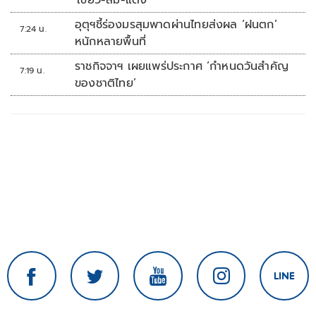
'เขียว-ส้ม-แดง'
อุตุฯชี้ร่องมรสุมพาดผ่านไทยส่งผล ‘ฝนตก’
7:24 น.
หนักหลายพื้นที่
ราชกิจจาฯ เผยแพร่ประกาศ ‘กำหนดวันสำคัญ
7:19 น.
ของชาติไทย’