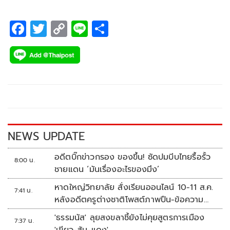
F
T
C
Li
S
ac
wi
o
n
h
e
tt
p
e
ar
b
er
y
e
o
Li
o
n
k
k
NEWS UPDATE
อดีตบิ๊กข่าวกรอง ของขึ้น! ซัดปมบีบไทยรื้อรั้ว
8:00 น.
ชายแดน ‘มันเรื่องอะไรของมึง’
หาดใหญ่วิทยาลัย สั่งเรียนออนไลน์ 10-11 ส.ค.
7:41 น.
หลังอดีตครูต่างชาติโพสต์ภาพปืน-ข้อความ
ข่มขู่
'ธรรมนัส' ลุยสงขลาชี้ยังไม่คุยสูตรการเมือง
7:37 น.