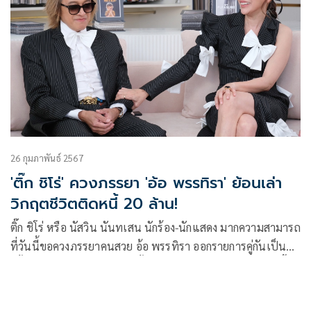
26 กุมภาพันธ์ 2567
'ติ๊ก ชิโร่' ควงภรรยา 'อ้อ พรรทิรา' ย้อนเล่า
วิกฤตชีวิตติดหนี้ 20 ล้าน!
ติ๊ก ชิโร่ หรือ นัสวิน นันทเสน นักร้อง-นักแสดง มากความสามารถ
ที่วันนี้ขอควงภรรยาคนสวย อ้อ พรรทิรา ออกรายการคู่กันเป็น
ครั้งแรก ย้อนเล่าจุดเปลี่ยนครั้งสำคัญของชีวิตกับวิกฤตเป็นหนี้
20 ล้าน เครียดหนัก จนเจ้าตัวถึงขั้นเสียน้ำตามาแล้ว ในรายการ
คุยแซ่บShow ทางช่องOne31