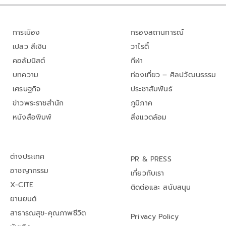
การเมือง
กรองสถานการณ์
เปลว สีเงิน
วาไรตี้
คอลัมนิสต์
กีฬา
บทความ
ท่องเที่ยว – ศิลปวัฒนธรรม
เศรษฐกิจ
ประชาสัมพันธ์
ข่าวพระราชสำนัก
ภูมิภาค
หนังสือพิมพ์
สิ่งแวดล้อม
ต่างประเทศ
PR & PRESS
อาชญากรรม
เกี่ยวกับเรา
X-CITE
ติดต่อและ สนับสนุน
ยานยนต์
สาธารณสุข-คุณภาพชีวิต
Privacy Policy