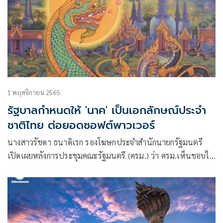
1 พฤศจิกายน 2565
รัฐบาลกำหนดให้ 'นาค' เป็นเอกลักษณ์ประจำ
ชาติไทย ต่อยอดซอฟต์พาวเวอร์
นางสาวรัชดา ธนาดิเรก รองโฆษกประจำสำนักนายกรัฐมนตรี
เปิดเผยหลังการประชุมคณะรัฐมนตรี (ครม.) ว่า ครม.เห็นชอบให้
นาคเป็นเอกลักษณ์ประจำชาติ ประเภทสัตว์ในตำนาน ซึ่ง
เป็นการประกาศในเชิงสัญลักษณ์ เพื่อสร้างให้เกิดการเรียนรู้
ประวัติศาสตร์ เอกลักษณ์และวัฒนธรรมของชาติ