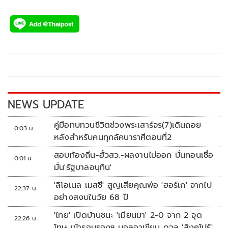
NEWS UPDATE
คู่มือทบทวนชีวิตช่วงพระเสาร์จร(7)เดินถอย
0:03 น.
หลังสำหรับคนทุกลัคนาราศีตอนที่2
สอบท้องถิ่น-ฮั้วสว.-ผลงานไม่ออก บั่นทอนเชื่อ
0:01 น.
มั่น'รัฐบาลอนุทิน'
'ลิโอเนล เมสซี' สูญเสียคุณพ่อ 'ฮอร์เก' จากไป
22:37 น.
อย่างสงบในวัย 68 ปี
'ไทย' เปิดบ้านชนะ 'เมียนมา' 2-0 จาก 2 จุด
22:26 น.
โทษ เข้ารอบรองฯ บอลอาเซียน ดวล 'สิงคโปร์'