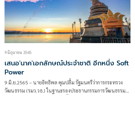
9 มิถุนายน 2565
เสนอ'นาค'เอกลักษณ์ประจำชาติ อีกหนึ่ง Soft
Power
9 มิ.ย.2565 – นายอิทธิพล คุณปลื้ม รัฐมนตรีว่าการกระทรวง
วัฒนธรรม (รมว.วธ.) ในฐานะรองประธานกรรมการวัฒนธรรม
แห่งชาติ เปิดเผยว่า เมื่อเร็วๆ นี้ได้ประชุมคณะกรรมการ
วัฒนธรรมแห่งชาติ (กวช.) ครั้งที่ 5/2565 โดยมีนายวิษณุ เครือ
งาม รองนายกรัฐมนตรีในฐานะประธาน