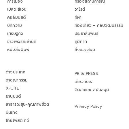
การเมือง
กรองสถานการณ์
เปลว สีเงิน
วาไรตี้
คอลัมนิสต์
กีฬา
บทความ
ท่องเที่ยว – ศิลปวัฒนธรรม
เศรษฐกิจ
ประชาสัมพันธ์
ข่าวพระราชสำนัก
ภูมิภาค
หนังสือพิมพ์
สิ่งแวดล้อม
ต่างประเทศ
PR & PRESS
อาชญากรรม
เกี่ยวกับเรา
X-CITE
ติดต่อและ สนับสนุน
ยานยนต์
สาธารณสุข-คุณภาพชีวิต
Privacy Policy
บันเทิง
ไทยโพสต์ ทีวี