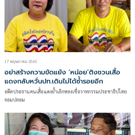
17 พฤษภาคม 2565
อย่าสร้างความขัดแย้ง ‘หน่อย’ติงชวนเสื้อ
แดงกลับหวั่นปท.เดินไม่ได้ซ้ำรอยอีก
อดีตประธานคนเสื้อแดงย้ำเลิกหลงเชื่อวาทกรรมประชาธิปไตย
จอมปลอม