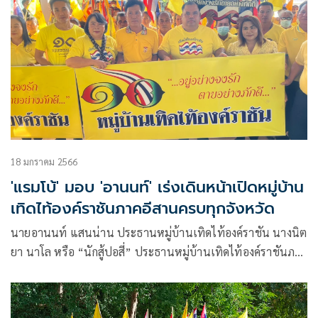
18 มกราคม 2566
'แรมโบ้' มอบ 'อานนท์' เร่งเดินหน้าเปิดหมู่บ้าน
เทิดไท้องค์ราชันภาคอีสานครบทุกจังหวัด
นายอานนท์ แสนน่าน ประธานหมู่บ้านเทิดไท้องค์ราชัน นางนิต
ยา นาโล หรือ “นักสู้ปอสี่” ประธานหมู่บ้านเทิดไท้องค์ราชันภาค
อีสาน พร้อมด้วย นายสุปัน อุตลุม รองหัวหน้าป่าไม้ ที่ น.ค.1