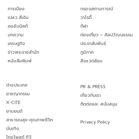
การเมือง
กรองสถานการณ์
เปลว สีเงิน
วาไรตี้
คอลัมนิสต์
กีฬา
บทความ
ท่องเที่ยว – ศิลปวัฒนธรรม
เศรษฐกิจ
ประชาสัมพันธ์
ข่าวพระราชสำนัก
ภูมิภาค
หนังสือพิมพ์
สิ่งแวดล้อม
ต่างประเทศ
PR & PRESS
อาชญากรรม
เกี่ยวกับเรา
X-CITE
ติดต่อและ สนับสนุน
ยานยนต์
สาธารณสุข-คุณภาพชีวิต
Privacy Policy
บันเทิง
ไทยโพสต์ ทีวี