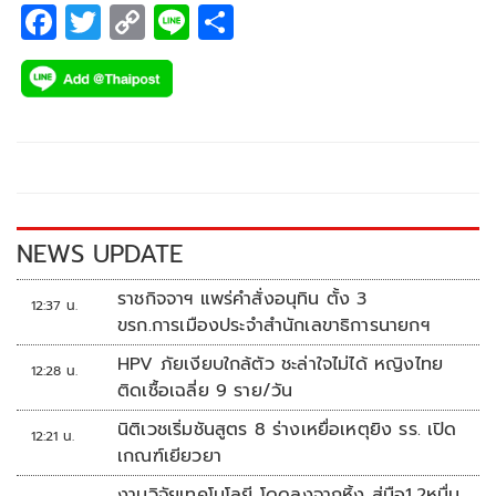
F
T
C
Li
S
ac
wi
o
n
h
e
tt
p
e
ar
b
er
y
e
o
Li
o
n
k
k
NEWS UPDATE
ราชกิจจาฯ แพร่คำสั่งอนุทิน ตั้ง 3
12:37 น.
ขรก.การเมืองประจำสำนักเลขาธิการนายกฯ
HPV ภัยเงียบใกล้ตัว ชะล่าใจไม่ได้ หญิงไทย
12:28 น.
ติดเชื้อเฉลี่ย 9 ราย/วัน
นิติเวชเริ่มชันสูตร 8 ร่างเหยื่อเหตุยิง รร. เปิด
12:21 น.
เกณฑ์เยียวยา
งานวิจัยเทคโนโลยี โดดลงจากหิ้ง สู่มือ1.2หมื่น