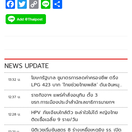
F
T
C
Li
S
ac
wi
o
n
h
e
tt
p
e
ar
b
er
y
e
o
Li
o
n
k
k
NEWS UPDATE
โฆษกรัฐบาล ชูมาตรการลดค่าครองชีพ ตรึง
13:32 น.
LPG 423 บาท ‘ไทยช่วยไทยพลัส’ ดันเงินหมุน
แสนล้าน
ราชกิจจาฯ แพร่คำสั่งอนุทิน ตั้ง 3
12:37 น.
ขรก.การเมืองประจำสำนักเลขาธิการนายกฯ
HPV ภัยเงียบใกล้ตัว ชะล่าใจไม่ได้ หญิงไทย
12:28 น.
ติดเชื้อเฉลี่ย 9 ราย/วัน
นิติเวชเริ่มชันสูตร 8 ร่างเหยื่อเหตุยิง รร. เปิด
12:21 น.