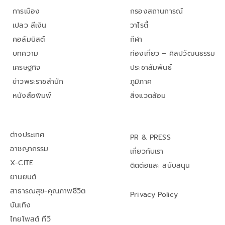
การเมือง
กรองสถานการณ์
เปลว สีเงิน
วาไรตี้
คอลัมนิสต์
กีฬา
บทความ
ท่องเที่ยว – ศิลปวัฒนธรรม
เศรษฐกิจ
ประชาสัมพันธ์
ข่าวพระราชสำนัก
ภูมิภาค
หนังสือพิมพ์
สิ่งแวดล้อม
ต่างประเทศ
PR & PRESS
อาชญากรรม
เกี่ยวกับเรา
X-CITE
ติดต่อและ สนับสนุน
ยานยนต์
สาธารณสุข-คุณภาพชีวิต
Privacy Policy
บันเทิง
ไทยโพสต์ ทีวี