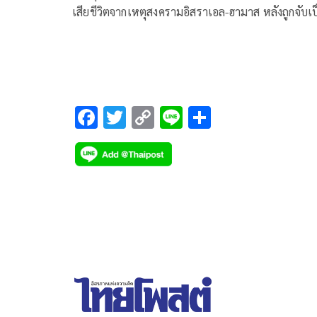
เสียชีวิตจากเหตุสงครามอิสราเอล-ฮามาส หลังถูกจับเ
ตัวประกันและเสียชีวิต ยืนยันพร้อมให้การช่วยเหลือ
ครอบครัวอย่างดีที่สุด
F
T
C
Li
S
ac
wi
o
n
h
e
tt
p
e
ar
b
er
y
e
o
Li
o
n
k
k