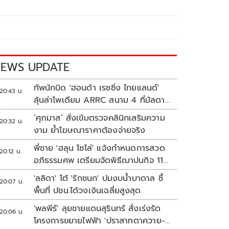
EWS UPDATE
ทัพนักบิด 'ฮอนด้า เรซซิ่ง ไทยแลนด์'
20:43 น.
ลุ้นล่าโพเดียม ARRC สนาม 4 ที่มัลดาลิ
กา
‘ศุภมาส’ สั่งเข้มตรวจคลินิกเสริมความ
20:32 น.
งาม ย้ำโฆษณาราคาต้องจ่ายจริง
พี่ชาย 'ฮลุน โซโล่' แจ้งกำหนดการสวด
20:12 น.
อภิธรรมศพ เตรียมจัดพิธีฌาปนกิจ 11
ส.ค.
'ลลิดา' โต้ 'รักชนก' ปมงบน้ำบาดาล ชี้
20:07 น.
พื้นที่ ปชน.ได้วงเงินเฉลี่ยสูงสุด
'พลพีร์' ลุยชายแดนสุรินทร์ สั่งเร่งรัด
20:06 น.
โครงการขยายไฟฟ้า 'ปราสาทตาควาย-