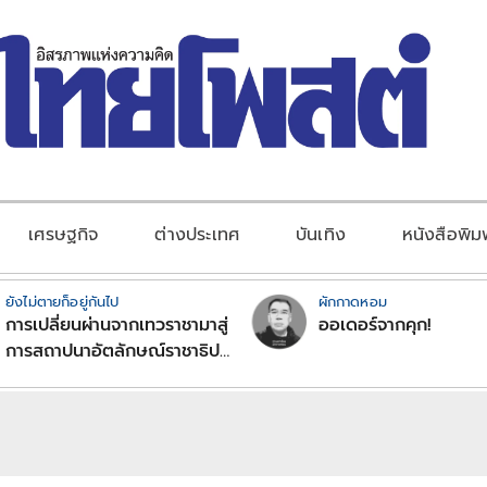
เศรษฐกิจ
ต่างประเทศ
บันเทิง
หนังสือพิม
ยังไม่ตายก็อยู่กันไป
ผักกาดหอม
การเปลี่ยนผ่านจากเทวราชามาสู่
ออเดอร์จากคุก!
การสถาปนาอัตลักษณ์ราชาธิป
ไตยแบบพุทธศาสนาในพระไตร
ปิฏก : สามัญผลสูตรในฐานะ
ทฤษฎีขีดจำกัดของอำนาจรัฐ
เหนือแรงงานและทรัพย์สิน