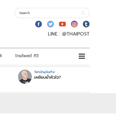
LINE : @THAIPOST
พ์
ไทยโพสต์ ทีวี
วิสามัญบันเทิง
เหยียบย่ำหัวใจ?