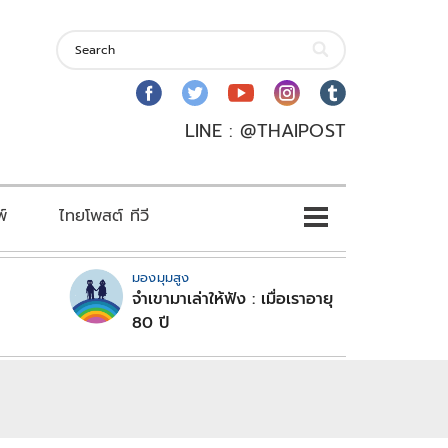
LINE : @THAIPOST
พ์
ไทยโพสต์ ทีวี
มองมุมสูง
จำเขามาเล่าให้ฟัง : เมื่อเราอายุ
80 ปี