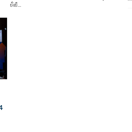
ยั่งยื…
4