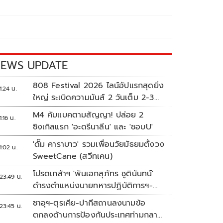
EWS UPDATE
808 Festival 2026 ไลน์อัปแรกสุดยิ่ง
1:24 น.
ใหญ่ ระเบิดความมันส์ 2 วันเต็ม 2-3
ต.ค.นี้
M4 คัมแบคตามสัญญา! ปล่อย 2
1:16 น.
ซิงเกิลแรก 'อะดรีนาลีน' และ 'ชอบU'
'ดั๊ม คาราบาว' รวมเพื่อนวัยมัธยมตั้งวง
1:02 น.
SweetCane (สวีทเคน)
โปรดเกล้าฯ 'พันเอกสุภัทร ชูตินันทน์'
23:49 น.
ดำรงตำแหน่งนายทหารปฏิบัติการฯ-
พระราชทานยศ 'พลตรี'
ซาอุฯ-ตุรเคีย-ปากีสถานลงนามข้อ
23:45 น.
ตกลงด้านการป้องกันประเทศท่ามกลาง