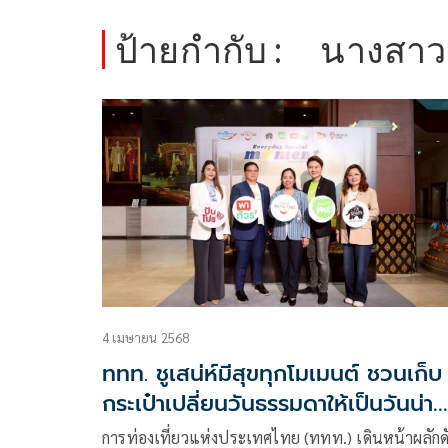
ป้ายกำกับ :
นางสาว
4 เมษายน 2568
ททท. ชูเสน่ห์มีสุขทุกโมเมนต์ ชวนเก็บ
กระเป๋าเปลี่ยนวันธรรมดาให้เป็นวันน่า
เที่ยว
การท่องเที่ยวแห่งประเทศไทย (ททท.) เดินหน้าผลักด