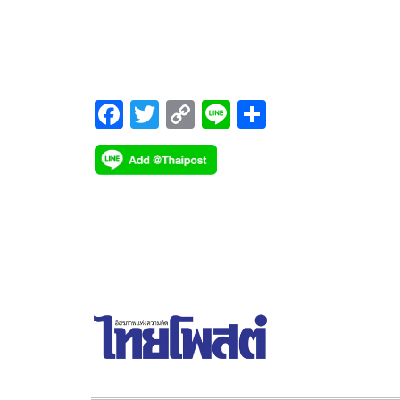
โครงการ Travel Tech Startup 2024 ส่งเสริมผู้ประ
การเทคโนโลยีและนวัตกรรม ชิงเงินรางวัลรวมกว่า
350,000 บาท พร้อมสิทธิประโยชน์จากพันธมิตร
F
T
C
Li
S
ac
wi
o
n
h
e
tt
p
e
ar
b
er
y
e
o
Li
o
n
k
k