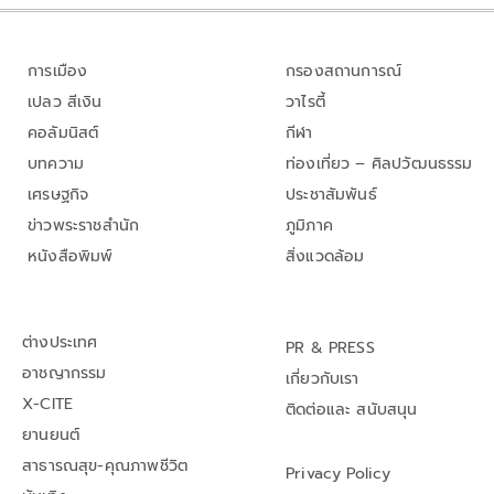
การเมือง
กรองสถานการณ์
เปลว สีเงิน
วาไรตี้
คอลัมนิสต์
กีฬา
บทความ
ท่องเที่ยว – ศิลปวัฒนธรรม
เศรษฐกิจ
ประชาสัมพันธ์
ข่าวพระราชสำนัก
ภูมิภาค
หนังสือพิมพ์
สิ่งแวดล้อม
ต่างประเทศ
PR & PRESS
อาชญากรรม
เกี่ยวกับเรา
X-CITE
ติดต่อและ สนับสนุน
ยานยนต์
สาธารณสุข-คุณภาพชีวิต
Privacy Policy