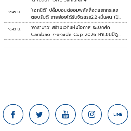
'ดิ เบลลา' ONE Samurai 4
‘เอกนิติ’ ปลื้มบอนด์ออมพลัสล็อตแรกกระแส
16:45 น.
ตอบรับดี รายย่อยได้รับจัดสรร2.2หมื่นคน เปิด
จองรอบใหม่ก.ย.นี้
'คาราบาว' สร้างเวทีแห่งโอกาส ระเบิกศึก
16:43 น.
Carabao 7-a-Side Cup 2026 หาแชมป์ดู
บอลที่เวมบลีย์