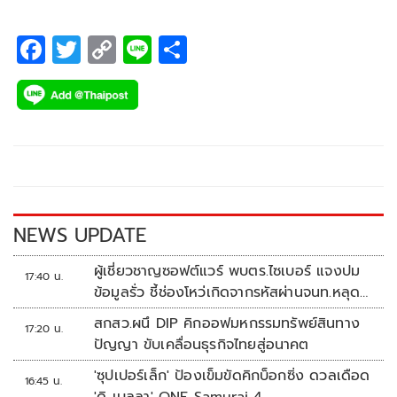
F
T
C
Li
S
ac
wi
o
n
h
e
tt
p
e
ar
b
er
y
e
o
Li
o
n
k
k
NEWS UPDATE
ผู้เชี่ยวชาญซอฟต์แวร์ พบตร.ไซเบอร์ แจงปม
17:40 น.
ข้อมูลรั่ว ชี้ช่องโหว่เกิดจากรหัสผ่านจนท.หลุด
ไม่ใช่ถูกแฮกระบบ
สกสว.ผนึ DIP คิกออฟมหกรรมทรัพย์สินทาง
17:20 น.
ปัญญา ขับเคลื่อนธุรกิจไทยสู่อนาคต
'ซุปเปอร์เล็ก' ป้องเข็มขัดคิกบ็อกซิ่ง ดวลเดือด
16:45 น.