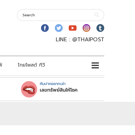
LINE : @THAIPOST
พ์
ไทยโพสต์ ทีวี
คันปากอยากเล่า
เลขทรัพย์สินให้โชค