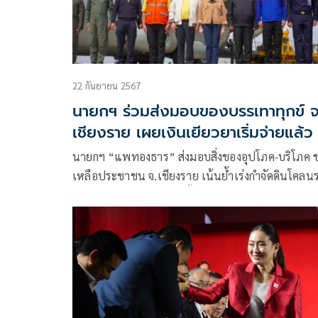
ภารกิจ การประชุมผู้นำเขตเศรษฐกิจเอเปค ครั้งที่ 31
และการประชุมอื่นๆที่เกี่ยวข้อง ณ กรุงลิมา สาธารณรั
เปรู ดังนี้
22 กันยายน 2567
นายกฯ ร่วมส่งมอบของบรรเทาทุกข์ จ
เชียงราย เผยเงินเยียวยาเริ่มจ่ายแล้ว
นายกฯ “แพทองธาร” ส่งมอบสิ่งของอุปโภค-บริโภค ช
เหลือประชาชน จ.เชียงราย เน้นย้ำเร่งกำจัดดินโคลนร
ความทุกข์​ประชาชนต้องสั้นลง​ เผยเงินเยียวยาก้อนแ
เริ่มจ่ายแล้ว​