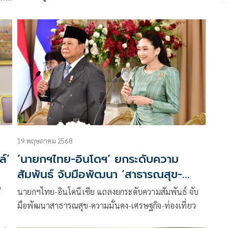
ใน
19 พฤษภาคม 2568
์’
‘นายกฯไทย-อินโดฯ’ ยกระดับความ
สัมพันธ์ จับมือพัฒนา ‘สาธารณสุข-
มั่นคง-เศรษฐกิจ-ท่องเที่ยว’
ี
นายกฯไทย-อินโดนีเซีย แถลงยกระดับความสัมพันธ์ จับ
มือพัฒนาสาธารณสุข-ความมั่นคง-เศรษฐกิจ-ท่องเที่ยว