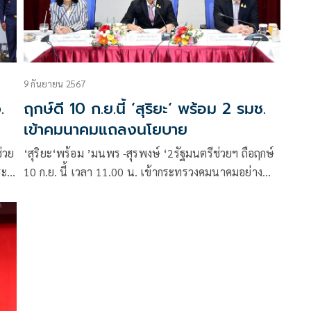
ฐ
9 กันยายน 2567
.
ฤกษ์ดี 10 ก.ย.นี้ ‘สุริยะ‘ พร้อม 2 รมช.
เข้าคมนาคมแถลงนโยบาย
่วย
‘สุริยะ‘พร้อม ’มนพร -สุรพงษ์ ‘2รัฐมนตรีช่วยฯ ถือฤกษ์
ะบุ
10 ก.ย. นี้ เวลา 11.00 น. เข้ากระทรวงคมนาคมอย่าง
รก
เป็นทางการในยุค ‘ครม.แพทองธาร’พร้อมลุยปฏิบัติ
หน้าที่ เดินเครื่องโปรเจกต์คมนาคม – สานต่อนโยบายต่อ
เนื่อง ย้ำทุกขั้นตอนโปร่งใส และตรวจสอบได้