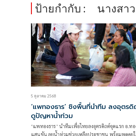
ป้ายกำกับ :
นางสาว
5 ตุลาคม 2568
‘แพทองธาร’ ชิงพื้นที่นำทีม ลงอุตรดิ
ดูปัญหาน้ำท่วม
‘แพทองธาร’ นำทีมเพื่อไทยลงอุตรดิถต์จุดแรก อ.ทอ
แสนขัน ลุยน้ำท่วมช่วยเหลือประชาชน พร้อมพูดคุยใ