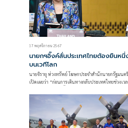
17 พฤศจิกายน 2567
นายกฯอิ๊งค์ลั่นประเทศไทยต้องยืนหนึ่
บนเวทีโลก
นายจิรายุ ห่วงทรัพย์ โฆษกประจำสำนักนายกรัฐมนตร
เปิดเผยว่า “ก่อนการเดินทางกลับประเทศไทยช่วงเวล
18 นาฬิกาของวันนี้ (วันเสาร์ที่ 16 พฤศจิกายน) ตาม
เวลาเปรู ซึ่งจะใช้เวลาเดินทางประมาณ 27 ชั่วโมง โ
จะถึงประเทศไทยในวันจันทร์ที่ 18 พฤศจิกายน ประ
11 นาฬิกา ตามเวลาในประเทศไทย นายกรัฐมนตรี
นางสาวแพทองธาร ชินวัตร ให้สัมภาษณ์สรุปภาพรว