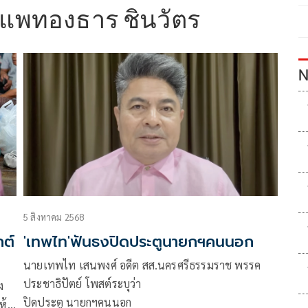
แพทองธาร ชินวัตร
N
5 สิงหาคม 2568
ถต์
'เทพไท'ฟันธงปิดประตูนายกฯคนนอก
นายเทพไท เสนพงศ์ อดีต สส.นครศรีธรรมราช พรรค
ประชาธิปัตย์ โพสต์ระบุว่า
ง
ปิดประตู นายกฯคนนอก
ห้