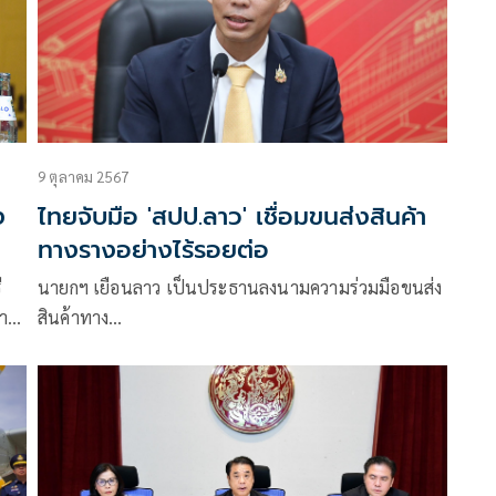
9 ตุลาคม 2567
ง
ไทยจับมือ 'สปป.ลาว' เชื่อมขนส่งสินค้า
ทางรางอย่างไร้รอยต่อ
ี
นายกฯ เยือนลาว เป็นประธานลงนามความร่วมมือขนส่ง
า
สินค้าทาง…
ดย
มาณ
ม