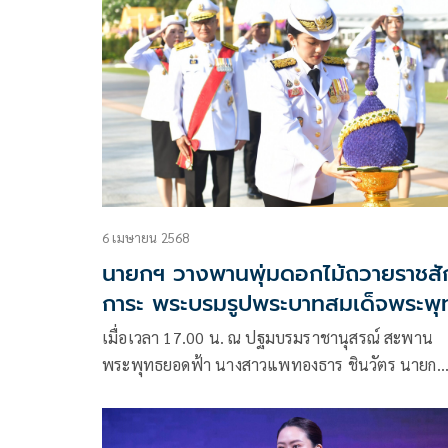
นางสาวสุชาตา ช่วงศรี น้องโอปอล์ Miss World
6 เมษายน 2568
นายกฯ วางพานพุ่มดอกไม้ถวายราชสั
การะ พระบรมรูปพระบาทสมเด็จพระพุ
ยอดฟ้าจุฬาโลกมหาราช
เมื่อเวลา 17.00 น. ณ ปฐมบรมราชานุสรณ์ สะพาน
พระพุทธยอดฟ้า นางสาวแพทองธาร ชินวัตร นายก
รัฐมนตรี วางพานพุ่มดอกไม้ถวายราชสักการะพระบร
พระบาทสมเด็จพระพุทธยอดฟ้าจุฬาโลกมหาราช