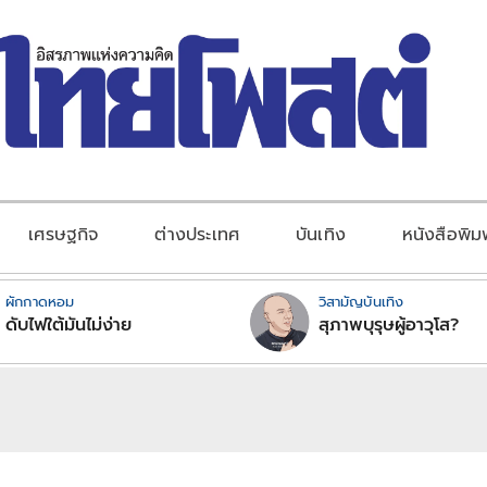
เศรษฐกิจ
ต่างประเทศ
บันเทิง
หนังสือพิม
ผักกาดหอม
วิสามัญบันเทิง
ดับไฟใต้มันไม่ง่าย
สุภาพบุรุษผู้อาวุโส?