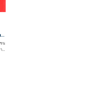
ก
วโขน
มา