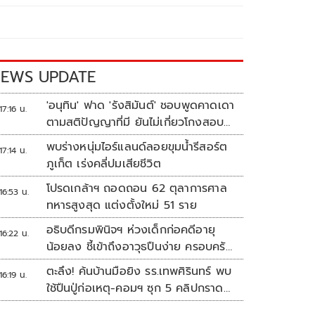
EWS UPDATE
'อนุทิน' ฟาด 'รังสิมันต์' ชอบพูดคาดเดา
17:16 น.
ตามสติปัญญาที่มี ยันไม่เกี่ยวโกงสอบ
ท้องถิ่น
พบร่างหนุ่มไอร์แลนด์ลอยขุมน้ำรีสอร์ต
17:14 น.
ภูเก็ต เร่งคลี่ปมเสียชีวิต
โปรดเกล้าฯ ถอดถอน 62 ตุลาการศาล
16:53 น.
ทหารสูงสุด แต่งตั้งใหม่ 51 ราย
อธิบดีกรมพินิจฯ ห่วงเด็กก่อคดีอายุ
16:22 น.
น้อยลง ชี้เข้าถึงอาวุธปืนง่าย ครอบครัว
แตกแยกเป็นชนวนสำคัญ
ตะลึง! ค้นบ้านมือยิง รร.เทพศิรินทร์ พบ
16:19 น.
ใช้ปืนปู่ก่อเหตุ-คอมฯ ซุก 5 คลิปกราด
ยิง