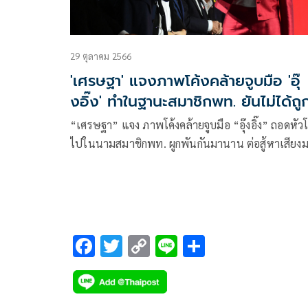
29 ตุลาคม 2566
'เศรษฐา' แจงภาพโค้งคล้ายจูบมือ 'อุ๊
งอิ๊ง' ทำในฐานะสมาชิกพท. ยันไม่ได้ถู
ครอบงำ
“เศรษฐา” แจง ภาพโค้งคล้ายจูบมือ “อุ๊งอิ๊ง” ถอดหั
ไปในนามสมาชิกพท. ผูกพันกันมานาน ต่อสู้หาเสียง
ด้วยกัน ยัน ไม่ได้ถูกครอบงำ
F
T
C
Li
S
ac
wi
o
n
h
e
tt
p
e
ar