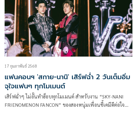
17 กุมภาพันธ์ 2568
แฟนคอนฯ 'สกาย-นานิ' เสิร์ฟฉ่ำ 2 วันเต็มอิ่ม
จุใจแฟนๆ ทุกโมเมนต์
เสิร์ฟฉ่ำๆ ไม่อั้นทำฮ็อบทุกโมเมนต์ สำหรับงาน “SKY-NANI
FRIENOMENON FANCON” ของสองหนุ่มเพื่อนซี้เคมีดีต่อใจ
“สกาย-วงศ์รวี นทีธร” และ “นานิ-หิรัญกฤษฎิ์ ช่างคำ” จาก
“GMMTV” คอนเทนต์โพรไวเดอร์ชั้นนำของเมืองไทย ที่เรียกว่า
ทำคนดูฟูลฟีลข้ามวันข้ามคืน กับมวลความสนุกสุดประทับใจบน