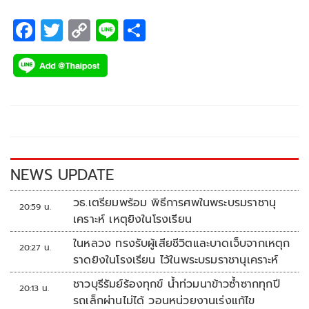
เวทีแห่งความทรงจำ พร้อมด้วยแขกรับเชิญสุดพิเศษทั้ง 2 วัน
อย่าง วิน-เมธวิน โอภาสเอี่ยมขจร, ดิว-จิรวรรตน์ สุทธิวณิชศักดิ์,
F
T
C
Li
S
ฮง LYKN (พิเชฐพงศ์ จิรเดชสกุลวงศ์) และ นินิว-คริสติน่า แซ่แต้
ac
wi
o
n
h
e
tt
p
e
ar
b
er
y
e
o
Li
o
n
k
k
NEWS UPDATE
วธ.เตรียมพร้อม พิธีการศพในพระบรมราชานุ
20:59 น.
เคราะห์ เหตุยิงในโรงเรียน
ในหลวง ทรงรับผู้เสียชีวิตและบาดเจ็บจากเหตุก
20:27 น.
ราดยิงในโรงเรียน ไว้ในพระบรมราชานุเคราะห์
ชาวบุรีรัมย์ร้องทุกข์ น้ำท่วมนาข้าวซ้ำซากทุกปี
20:13 น.
รถเล็กผ่านไม่ได้ วอนหน่วยงานเร่งแก้ไข