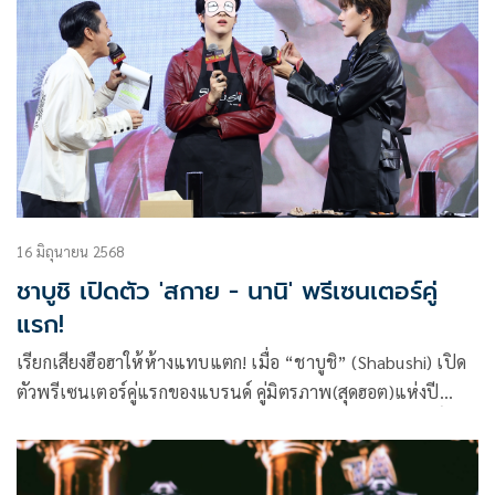
16 มิถุนายน 2568
ชาบูชิ เปิดตัว 'สกาย - นานิ' พรีเซนเตอร์คู่
แรก!
เรียกเสียงฮือฮาให้ห้างแทบแตก! เมื่อ “ชาบูชิ” (Shabushi) เปิด
ตัวพรีเซนเตอร์คู่แรกของแบรนด์ คู่มิตรภาพ(สุดฮอต)แห่งปี
#สกายนานิ “สกาย” วงศ์รวี นทีธร และ “นานิ” หิรัญกฤษฎิ์ ช่าง
คำ