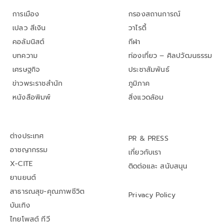
การเมือง
กรองสถานการณ์
เปลว สีเงิน
วาไรตี้
คอลัมนิสต์
กีฬา
บทความ
ท่องเที่ยว – ศิลปวัฒนธรรม
เศรษฐกิจ
ประชาสัมพันธ์
ข่าวพระราชสำนัก
ภูมิภาค
หนังสือพิมพ์
สิ่งแวดล้อม
ต่างประเทศ
PR & PRESS
อาชญากรรม
เกี่ยวกับเรา
X-CITE
ติดต่อและ สนับสนุน
ยานยนต์
สาธารณสุข-คุณภาพชีวิต
Privacy Policy
บันเทิง
ไทยโพสต์ ทีวี