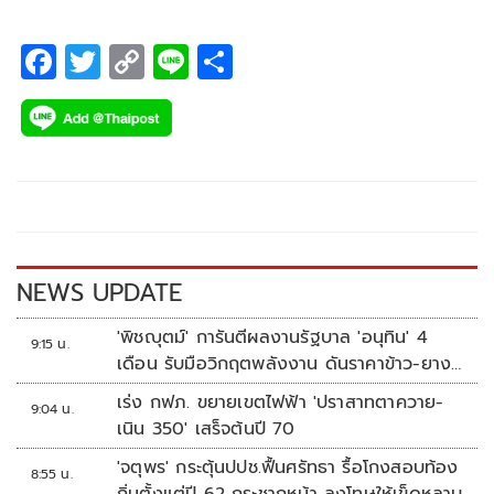
F
T
C
Li
S
ac
wi
o
n
h
e
tt
p
e
ar
b
er
y
e
o
Li
o
n
k
k
NEWS UPDATE
'พิชญุตม์' การันตีผลงานรัฐบาล 'อนุทิน' 4
9:15 น.
เดือน รับมือวิกฤตพลังงาน ดันราคาข้าว-ยาง-
ปาล์ม พุ่งต่อเนื่อง พร้อมอัดมาตรการช่วยลด
เร่ง กฟภ. ขยายเขตไฟฟ้า 'ปราสาทตาควาย-
9:04 น.
ต้นทุน-ขยายตลาดโลก
เนิน 350' เสร็จต้นปี 70
'จตุพร' กระตุ้นปปช.ฟื้นศรัทธา รื้อโกงสอบท้อง
8:55 น.