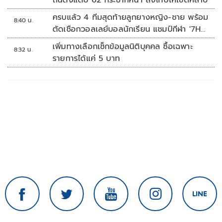
ถิ่นตั้งแต่ปี 62 กระชากหน้า ลงโทษให้เข็ดหลาบ
ครบแล้ว 4 ทีมสุดท้ายลูกยางหญิง-ชาย พร้อม
8:40 น.
ตัดเชือกวอลเลย์บอลนักเรียน แชมป์กีฬา '7HD
2026'
เพิ่มทางเลือกเช็กข้อมูลนิติบุคคล ซื้อเฉพาะ
8:32 น.
รายการได้แค่ 5 บาท