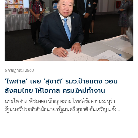
6 กรกฎาคม 2568
‘ไพศาล’ เผย ‘สุชาติ’ รมว.ป้ายแดง วอน
สังคมไทย ให้โอกาส ครม.ใหม่ทำงาน
นายไพศาล พืชมงคล นักกฎหมาย โพสต์ข้อความระบุว่า
รัฐมนตรีประจำสำนักนายกรัฐมนตรี สุชาติ ตันเจริญ แจ้ง
สื่อมวลชนพร้อมทำงาน รอนายกมอบหมายงาน ก็สามารถทำงาน
ได้ทันที