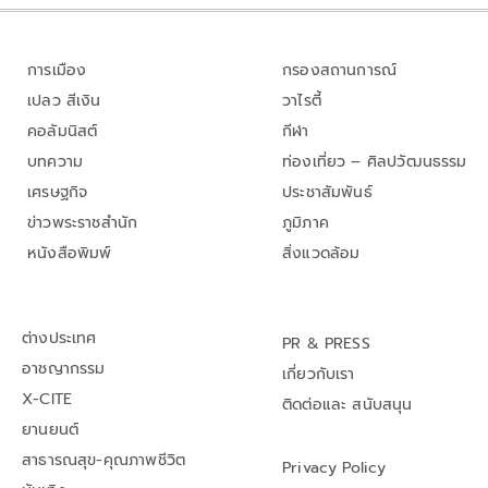
การเมือง
กรองสถานการณ์
เปลว สีเงิน
วาไรตี้
คอลัมนิสต์
กีฬา
บทความ
ท่องเที่ยว – ศิลปวัฒนธรรม
เศรษฐกิจ
ประชาสัมพันธ์
ข่าวพระราชสำนัก
ภูมิภาค
หนังสือพิมพ์
สิ่งแวดล้อม
ต่างประเทศ
PR & PRESS
อาชญากรรม
เกี่ยวกับเรา
X-CITE
ติดต่อและ สนับสนุน
ยานยนต์
สาธารณสุข-คุณภาพชีวิต
Privacy Policy