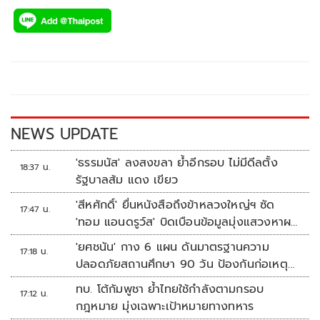
ac
wi
o
n
h
e
tt
p
e
ar
b
er
y
e
o
Li
o
n
k
k
NEWS UPDATE
'ธรรมนัส' ลงสงขลา ย้ำอีกรอบ ไม่มีดีลตั้ง
18:37 น.
รัฐบาลส้ม แดง เขียว
'สีหศักดิ์' ยื่นหนังสือถึงข้าหลวงใหญ่ฯ ซัด
17:47 น.
'ทอม แอนดรูว์ส' บิดเบือนข้อมูลมุ่งแสวงหาผล
ประโยชน์ทางการเมือง
'ยศชนัน' กาง 6 แผน ดันมาตรฐานความ
17:18 น.
ปลอดภัยสถานศึกษา 90 วัน ป้องกันก่อเหตุ
รุนแรง
ทบ. โต้กัมพูชา ย้ำไทยใช้กำลังตามกรอบ
17:12 น.
กฎหมาย มุ่งเฉพาะเป้าหมายทางทหาร