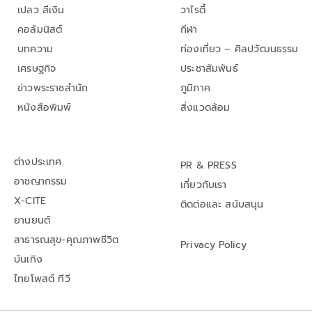
เปลว สีเงิน
วาไรตี้
คอลัมนิสต์
กีฬา
บทความ
ท่องเที่ยว – ศิลปวัฒนธรรม
เศรษฐกิจ
ประชาสัมพันธ์
ข่าวพระราชสำนัก
ภูมิภาค
หนังสือพิมพ์
สิ่งแวดล้อม
ต่างประเทศ
PR & PRESS
อาชญากรรม
เกี่ยวกับเรา
X-CITE
ติดต่อและ สนับสนุน
ยานยนต์
สาธารณสุข-คุณภาพชีวิต
Privacy Policy
บันเทิง
ไทยโพสต์ ทีวี