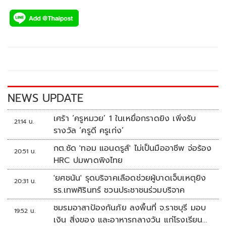
ac
wi
o
n
h
e
tt
p
e
ar
b
er
y
e
o
Li
o
n
k
k
NEWS UPDATE
เศร้า ‘ครูหมวย’ 1 ในเหยื่อกราดยิง เพิ่งรับ
21:14 น.
รางวัล ‘ครูดี ครูเก่ง’
กต.ซัด 'ทอม แอนดรูส์' ไม่เป็นมืออาชีพ จ่อร้อง
20:51 น.
HRC ปมพาดพิงไทย
'ยศชนัน' รุดบริจาคเลือดช่วยผู้บาดเจ็บเหตุยิง
20:31 น.
รร.เทพศิรินทร์ ชวนประชาชนร่วมบริจาค
ชมรมอาสาป้องกันภัย ลงพื้นที่ จ.ราชบุรี มอบ
19:52 น.
เงิน สิ่งของ และอาหารกลางวัน แก่โรงเรียน