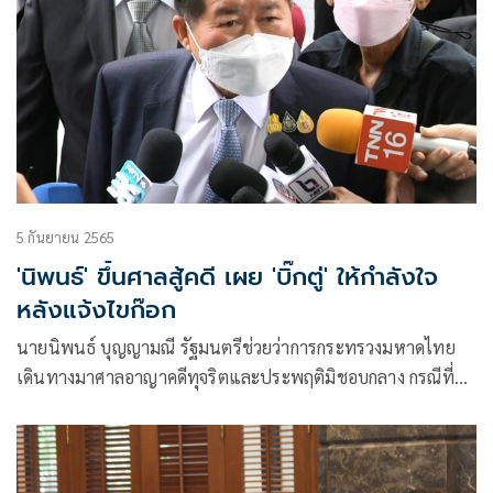
5 กันยายน 2565
'นิพนธ์' ขึ้นศาลสู้คดี เผย 'บิ๊กตู่' ให้กำลังใจ
หลังแจ้งไขก๊อก
นายนิพนธ์ บุญญามณี รัฐมนตรีช่วยว่าการกระทรวงมหาดไทย
เดินทางมาศาลอาญาคดีทุจริตและประพฤติมิชอบกลาง กรณีที่
คณะกรรมการป้องกันและปราบปรามการทุจริตแห่งชาติ