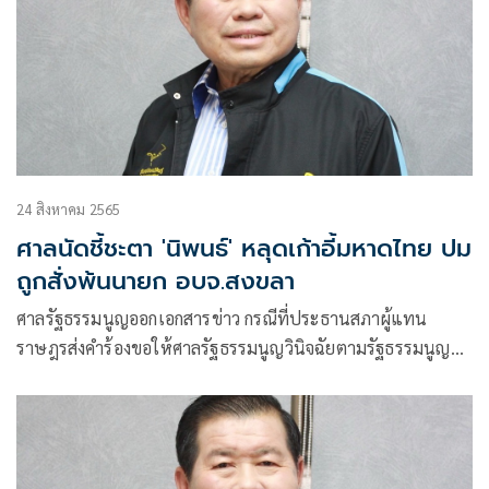
24 สิงหาคม 2565
ศาลนัดชี้ชะตา '​นิพนธ์'​ หลุดเก้าอี้มหาดไทย ปม
ถูกสั่งพ้นนายก อบจ.สงขลา
ศาลรัฐธรรมนูญ​ออกเอกสารข่าว​ กรณีที่ประธานสภาผู้แทน
ราษฎรส่งคำร้องขอให้ศาลรัฐธรรมนูญวินิจฉัยตามรัฐธรรมนูญ
มาตรา 170 วรรคสาม ประกอบมาตรา 82 ว่า ความเป็นรัฐมนตรี
ของนายนิพนธ์ บุญญามณี รัฐมนตรีช่วยว่าการ กระทรวง
มหาดไทย