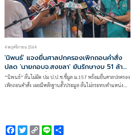
4 พฤศจิกายน 2564
'นิพนธ์' แจงยื่นศาลปกครองเพิกถอนคำสั่ง
ปลด 'นายกอบจ.สงขลา' ยันรักษางบ 51 ล้าน
ไม่เบิกจ่ายเหตุฮั้วประมูล
“นิพนธ์” ลั่นไม่ผิด ปม ป.ป.ช.ชี้มูล ม.157 พร้อมยื่นศาลปกครอง
เพิกถอนคำสั่ง เผยมีหลักฐานฮั้วประมูล ลั่นไม่กระทบตำแหน่ง
รมต.มหาดไทย
F
T
C
Li
S