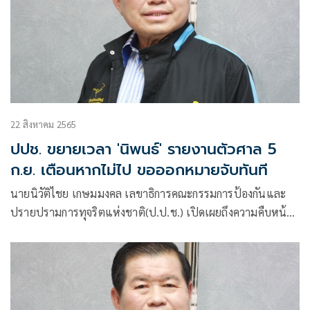
22 สิงหาคม 2565
ปปช. ขยายเวลา 'นิพนธ์' รายงานตัวศาล 5
ก.ย. เตือนหากไม่ไป ขอออกหมายจับทันที
นายนิวัติไชย เกษมมงคล เลขาธิการคณะกรรมการป้องกันและ
ปรายปรามการทุจริตแห่งชาติ(ป.ป.ช.) เปิดเผยถึงความคืบหน้า
กรณีสำนักงานป.ป.ช. มีมติเห็นฟ้องคดีอาญา นายนิพนธ์ บุญญา
มณี รมช.มหาดไทย เมื่อครั้งดำรงตำแหน่งนายกองค์การบริหาร
ส่วนจังหวัดสงขลา