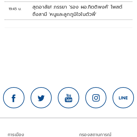
บ้านหนองน้ำใส
สุดอาลัย! ภรรยา 'รอง ผอ.กิตติพงศ์' โพสต์
19:45 น.
ถึงสามี 'หนูและลูกภูมิใจในตัวพี่'
การเมือง
กรองสถานการณ์