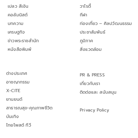
เปลว สีเงิน
วาไรตี้
คอลัมนิสต์
กีฬา
บทความ
ท่องเที่ยว – ศิลปวัฒนธรรม
เศรษฐกิจ
ประชาสัมพันธ์
ข่าวพระราชสำนัก
ภูมิภาค
หนังสือพิมพ์
สิ่งแวดล้อม
ต่างประเทศ
PR & PRESS
อาชญากรรม
เกี่ยวกับเรา
X-CITE
ติดต่อและ สนับสนุน
ยานยนต์
สาธารณสุข-คุณภาพชีวิต
Privacy Policy
บันเทิง
ไทยโพสต์ ทีวี