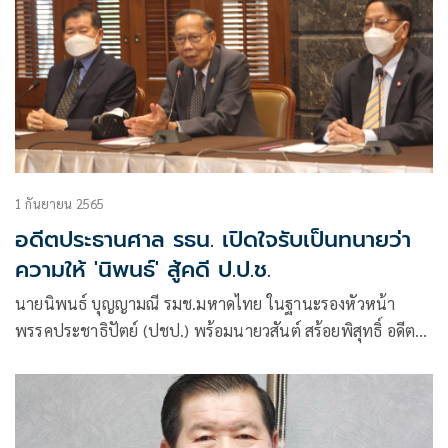
1 กันยายน 2565
อดีตประธานศาล รธน. เปิดใจรับเป็นทนายว่า
ความให้ 'นิพนธ์' สู้คดี ป.ป.ช.
นายนิพนธ์ บุญญามณี รมช.มหาดไทย ในฐานะรองหัวหน้า
พรรคประชาธิปัตย์ (ปชป.) พร้อมนายวสันต์ สร้อยพิสุทธิ์ อดีต
ประธานศาลรัฐธรรมนูญ ในฐานะหัวหน้าทีมทนายความของ
นายนิพนธ์ และนายสุทัศน์ เงินหมื่น ส.ส.บัญชีรายชื่อ พรรค
ปชป.