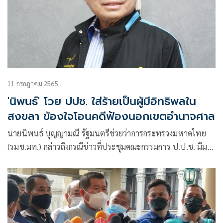
11 กรกฎาคม 2565
'นิพนธ์' โวย ปปช. ใส่ร้ายเป็นผู้มีอิทธิพลใน
สงขลา ข้องใจโอนคดีฟ้องนอกเขตอำนาจศาล
นายนิพนธ์ บุญญามณี รัฐมนตรีช่วยว่าการกระทรวงมหาดไทย
(รมช.มท.) กล่าวถึงกรณีข่าวที่ประชุมคณะกรรมการ ป.ป.ช. มีมติ
5 ต่อ 2 เสียง ให้ยื่นฟ้องคดีกรณีละเว้นไม่เบิกจ่ายเงินค่ารถซ่อม
บำรุงทางอเนกประสงค์ ให้แก่บริษัท พลวิศว์ เทคพลัส จำกัด สมัย
ที่ยังเป็นนายก อบจ. สงขลา