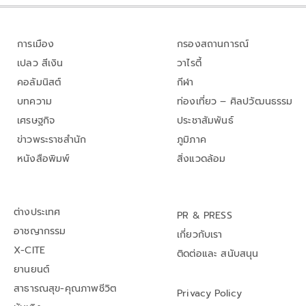
การเมือง
กรองสถานการณ์
เปลว สีเงิน
วาไรตี้
คอลัมนิสต์
กีฬา
บทความ
ท่องเที่ยว – ศิลปวัฒนธรรม
เศรษฐกิจ
ประชาสัมพันธ์
ข่าวพระราชสำนัก
ภูมิภาค
หนังสือพิมพ์
สิ่งแวดล้อม
ต่างประเทศ
PR & PRESS
อาชญากรรม
เกี่ยวกับเรา
X-CITE
ติดต่อและ สนับสนุน
ยานยนต์
สาธารณสุข-คุณภาพชีวิต
Privacy Policy