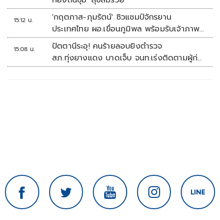
ท้องถิ่นซุ้ม 'สุขสมรวย'
'กฤตภาส-ภุมรัตน์' ซิวแชมป์จักรยาน
15:12 น.
ประเทศไทย ผอ.เขื่อนภูมิพล พร้อมรับเจ้าภาพ
ต่อ ปี 2570
ปัตตานีระอุ! คนร้ายลอบยิงตำรวจ
15:08 น.
สภ.ทุ่งยางแดง บาดเจ็บ จนท.เร่งติดตามผู้ก่อ
เหตุ