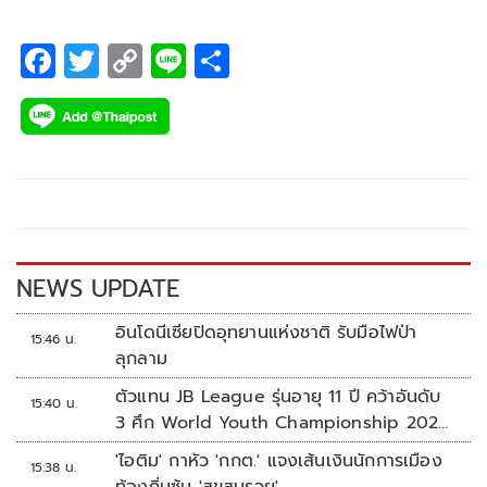
F
T
C
Li
S
ac
wi
o
n
h
e
tt
p
e
ar
b
er
y
e
o
Li
o
n
k
k
NEWS UPDATE
อินโดนีเซียปิดอุทยานแห่งชาติ รับมือไฟป่า
15:46 น.
ลุกลาม
ตัวแทน JB League รุ่นอายุ 11 ปี คว้าอันดับ
15:40 น.
3 ศึก World Youth Championship 2026
ที่สิงคโปร์
'ไอติม' กาหัว 'กกต.' แจงเส้นเงินนักการเมือง
15:38 น.