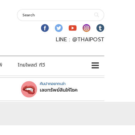
LINE : @THAIPOST
พ์
ไทยโพสต์ ทีวี
คันปากอยากเล่า
เลขทรัพย์สินให้โชค