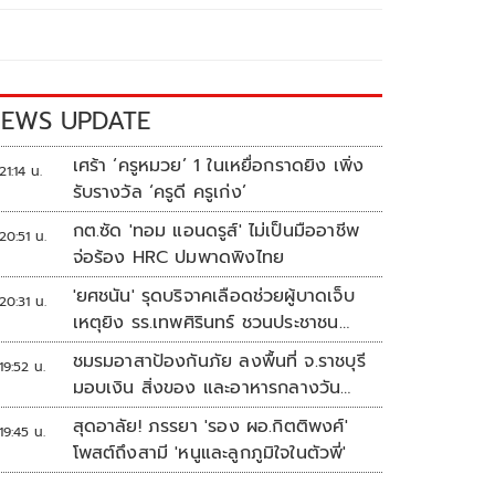
EWS UPDATE
เศร้า ‘ครูหมวย’ 1 ในเหยื่อกราดยิง เพิ่ง
21:14 น.
รับรางวัล ‘ครูดี ครูเก่ง’
กต.ซัด 'ทอม แอนดรูส์' ไม่เป็นมืออาชีพ
20:51 น.
จ่อร้อง HRC ปมพาดพิงไทย
'ยศชนัน' รุดบริจาคเลือดช่วยผู้บาดเจ็บ
20:31 น.
เหตุยิง รร.เทพศิรินทร์ ชวนประชาชน
ร่วมบริจาค
ชมรมอาสาป้องกันภัย ลงพื้นที่ จ.ราชบุรี
19:52 น.
มอบเงิน สิ่งของ และอาหารกลางวัน
แก่โรงเรียนบ้านหนองน้ำใส
สุดอาลัย! ภรรยา 'รอง ผอ.กิตติพงศ์'
19:45 น.
โพสต์ถึงสามี 'หนูและลูกภูมิใจในตัวพี่'