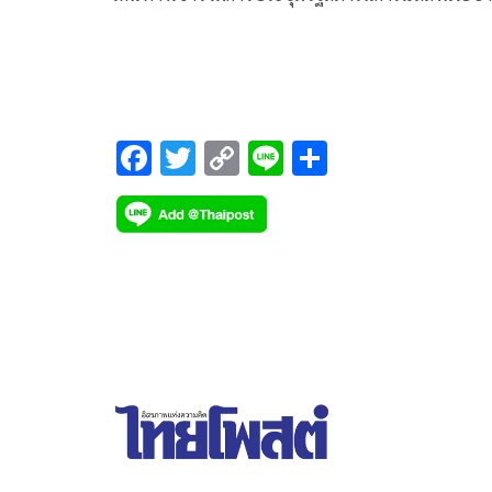
คณะรัฐมนตรีต่อรัฐสภาเป็นวันที่สองซึ่งเป็นวันสุดท้า
ด้วยสีหน้ายิ้มแย้ม
F
T
C
Li
S
ac
wi
o
n
h
e
tt
p
e
ar
b
er
y
e
o
Li
o
n
k
k