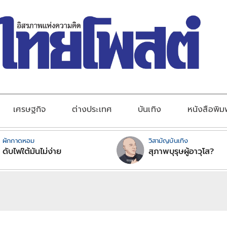
เศรษฐกิจ
ต่างประเทศ
บันเทิง
หนังสือพิม
ผักกาดหอม
วิสามัญบันเทิง
ดับไฟใต้มันไม่ง่าย
สุภาพบุรุษผู้อาวุโส?