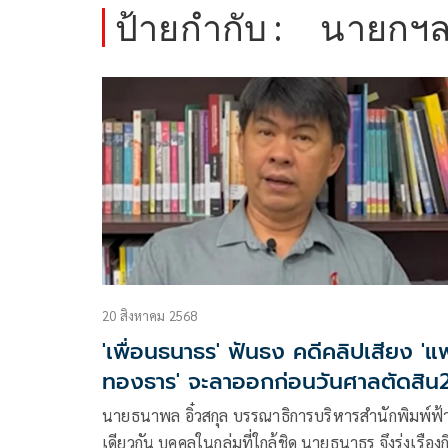
ป้ายกำกับ :
นายกฯ
20 สิงหาคม 2568
'เพื่อนธนาธร' ฟันธง คดีคลิปเสียง 'แ
ทองธาร' จะลาออกก่อนวันศาลตัดสิน
ส.ค.
นายธนาพล อิ๋วสกุล บรรณาธิการบริหารสำนักพิมพ์ฟ้
เดียวกัน บุคคลในกลุ่มที่ใกล้ชิด นายธนาธร จึงรุ่งเรืองก