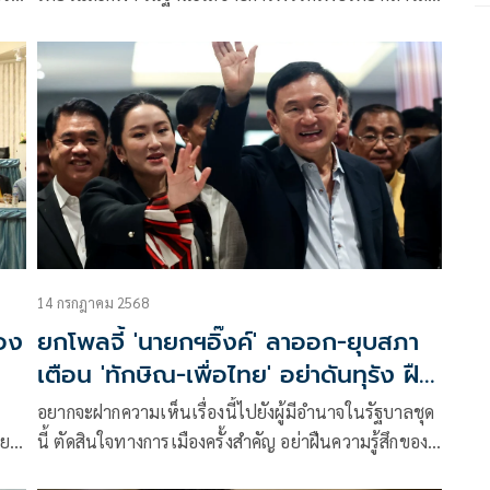
กระแสข่าว น.ส.แพทองธาร​ ชิ
14 กรกฎาคม 2568
้อง
ยกโพลจี้ 'นายกฯอิ๊งค์' ลาออก-ยุบสภา
เตือน 'ทักษิณ-เพื่อไทย' อย่าดันทุรัง ฝืน
ควารู้สึก ปชช.
อยากจะฝากความเห็นเรื่องนี้ไปยังผู้มีอำนาจในรัฐบาลชุด
ตย
นี้ ตัดสินใจทางการเมืองครั้งสำคัญ อย่าฝืนความรู้สึกของ
ประชาชน อย่าดันทุรัง เพื่อหวงตำแหน่งหรือรักษา