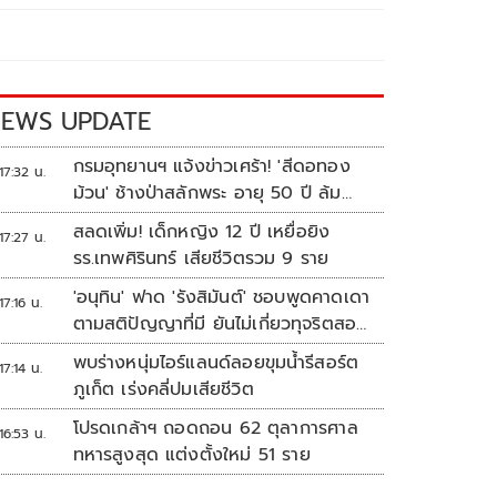
EWS UPDATE
กรมอุทยานฯ แจ้งข่าวเศร้า! 'สีดอทอง
17:32 น.
ม้วน' ช้างป่าสลักพระ อายุ 50 ปี ล้ม
แล้ว
สลดเพิ่ม! เด็กหญิง 12 ปี เหยื่อยิง
17:27 น.
รร.เทพศิรินทร์ เสียชีวิตรวม 9 ราย
'อนุทิน' ฟาด 'รังสิมันต์' ชอบพูดคาดเดา
17:16 น.
ตามสติปัญญาที่มี ยันไม่เกี่ยวทุจริตสอบ
ท้องถิ่น
พบร่างหนุ่มไอร์แลนด์ลอยขุมน้ำรีสอร์ต
17:14 น.
ภูเก็ต เร่งคลี่ปมเสียชีวิต
โปรดเกล้าฯ ถอดถอน 62 ตุลาการศาล
16:53 น.
ทหารสูงสุด แต่งตั้งใหม่ 51 ราย