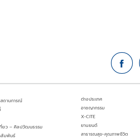
ต่างประเทศ
สถานการณ์
อาชญากรรม
้
X-CITE
ยานยนต์
เที่ยว – ศิลปวัฒนธรรม
สาธารณสุข-คุณภาพชีวิต
สัมพันธ์