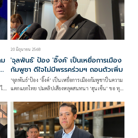
20 มิถุนายน 2568
าม
'จุลพันธ์' ป้อง 'อิ๊งค์' เป็นเหยื่อการเมือง
อง
กัมพูชา ดีใจไม่มีพรรคร่วมฯ ถอนตัวเพิ่ม
‘จุลพันธ์’ป้อง ‘อิ๊งค์’ เป็นเหยื่อการเมืองกัมพูชาปั่นความ
น ใน
แตกแยกไทย ปมคลิปเสียงหลุดสนทนา ‘ฮุนเซ็น’ ขอ ทุก
่น
ฝ่ายมองด้วยใจที่เป็นธรรม ติง การเมืองบางพรรคฉวย
จังหวะเรียกร้องยุบสภาฯ ชิงความได้เปรียบตัวเองหาก
เลือกตั้งเร็ว ชี้ อำนาจปรับ ครม.ใหม่เป็นของ ‘นายกฯ’ รับ
ดีใจไม่มีพรรคร่วมฯ ถอนตัวเพิ่ม ยัน รบ. ยืนหยัดแก้
ปัญหาชายแดน เชื่อจากนี้มีมาตรการชัดขึ้น