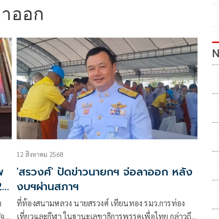
ลาออก
N
12 สิงหาคม 2568
พ
'สรวงศ์' ปัดข่าวนายกฯ จ่อลาออก หลัง
29
งบฯผ่านสภาฯ
า
ที่ท้องสนามหลวง นายสรวงศ์​ เทียนทอง​ รมว.การท่อง
ิจ
เที่ยวและกีฬา​ ในฐานะเลขาธิการพรรคเพื่อไทย​ กล่าวถึง