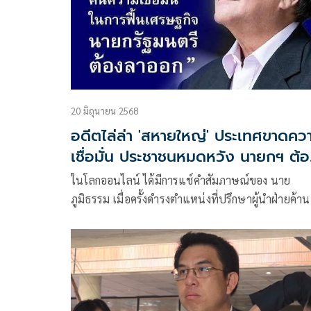
20 มิถุนายน 2568
อดีตไล่ล่า 'สหายใหญ่' ประเทศขาดคว
เชื่อมั่น ประชาชนหมดหวัง นายกฯ ต้
ลาออก
ในโลกออนไลน์ ได้มีการแช์คำสัมภาษณ์ของ นาย
ภูมิธรรม เมื่อครั้งดำรงตำแหน่งที่ปรึกษาผู้นำฝ่ายค้า
สภาผู้แทนราษฎร ที่แสดงความคิดเห็นต่อความเชื่อมั
ในรัฐบาลและต่อตัวพล.อ.ประยุทธ์ จันทร์โอชา นายก
รัฐมนตรี ในขณะนั้น ตอนหนึ่งว่า