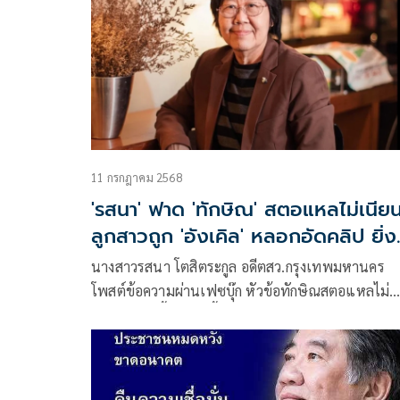
11 กรกฎาคม 2568
'รสนา' ฟาด 'ทักษิณ' สตอแหลไม่เนีย
ลูกสาวถูก 'อังเคิล' หลอกอัดคลิป ยิ่งซ
เติมว่าไร้วุฒิภาวะ
นางสาวรสนา โตสิตระกูล อดีตสว.กรุงเทพมหานคร
โพสต์ข้อความผ่านเฟซบุ๊ก หัวข้อทักษิณสตอแหลไม่
เนียน ?! มีเนื้อหาดังนี้