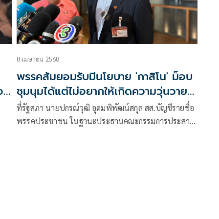
8 เมษายน 2568
พรรคส้มยอมรับมีนโยบาย 'กาสิโน' ม็อบ
อา
ชุมนุมได้แต่ไม่อยากให้เกิดความวุ่นวาย
ระบุร่างกม.ตก นายกฯไป
ที่รัฐสภา นายปกรณ์วุฒิ อุดมพิพัฒน์สกุล สส.บัญชีรายชื่อ
พรรคประชาชน ในฐานะประธานคณะกรรมการประสาน
งานพรรคร่วมฝ่ายค้าน (วิปฝ่ายค้าน) ก