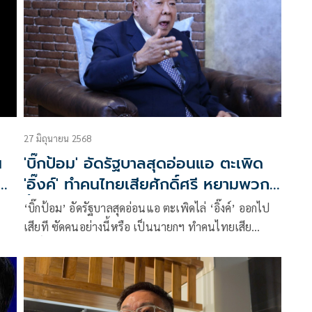
27 มิถุนายน 2568
น
'บิ๊กป้อม' อัดรัฐบาลสุดอ่อนแอ ตะเพิด
้ำ
'อิ๊งค์' ทำคนไทยเสียศักดิ์ศรี หยามพวก
ขี้ทูด-พญาละแวก
‘บิ๊กป้อม’ อัดรัฐบาลสุดอ่อนแอ ตะเพิดไล่ ‘อิ๊งค์’ ออกไป
เสียที ซัดคนอย่างนี้หรือ เป็นนายกฯ ทำคนไทยเสีย
ศักดิ์ศรี ลั่นเขมรยิงมาก็ยิงกลับ ทหารต้องพร้อมรบ หยาม
พวกขี้ทูด-พญาละแวก ไม่มาเจรจาอาร์บีซี ก็ไม่ต้องง้อ มึง
อยู่ได้ก็อยู่ไป เชื่อไม่มีรัฐประหาร ยันพร้อมนำพปชร.สู้ต่อ