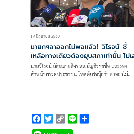
19 มิถุนายน 2568
นายกฯลาออกไม่พอแล้ว! 'วิโรจน์' ชี้
เหลือทางเดียวต้องยุบสภาเท่านั้น ไม่เ
รัฐประหาร
นายวิโรจน์ ลักขณาอดิศร สส.บัญชีรายชื่อ และรอง
หัวหน้าพรรคประชาชน โพสต์เฟซบุ๊กว่า ลาออกไม่
พอแล้ว ต้อง #ยุบสภา เท่านั้น! ถ้าหลงกลฮุนเซนทำ
รัฐประหารประเทศชาติจะยิ่งเสียเปรียบ
F
T
C
Li
S
ac
wi
o
n
h