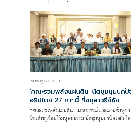
ประธานคณะก้าวหน้า โพสต์ข้อความว่า
24 กรกฎาคม 2568
'คณะรวมพลังแผ่นดิน' นัดชุมนุมปกป
อธิปไตย 27 ก.ค.นี้ ที่อนุสาวรีย์ชัย
“คณะรวมพลังแผ่นดิน” แถลงการณ์ประณามกัมพูชา
โจมตีพลเรือนไร้มนุษยธรรม นัดชุมนุมปกป้องอธิปไ
27 ก.ค.นี้ที่อนุสาวรีย์ชัยสมรภูมิ