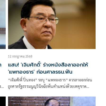
อำนาจไว้ ควรจะเปิดทางเลือกให้กับประชาชน
12 กรกฎาคม 2568
า
แสบ! 'เจิมศักดิ์' ร่างหนังสือลาออกให้
'แพทองธาร' ก่อนศาลรธน.ฟัน
“เจิมศักดิ์ ปิ่นทอง” ระบุ “แพทองธาร” ควรลาออกก่อน
ง
ถูกศาลรัฐธรรมนูญวินิจฉัยพ้นตำแหน่งด้วยเหตุขาด
จริยธรรมร้ายแรง