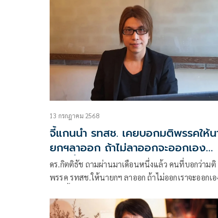
13 กรกฎาคม 2568
จี้แกนนำ รทสช. เคยบอกมติพรรคให้น
ยกฯลาออก ถ้าไม่ลาออกจะออกเอง
ตอนนี้จะทำอย่างไร
ดร.กิตติธัช ถามผ่านมาเดือนหนึ่งแล้ว คนที่บอกว่ามติ
พรรค รทสช.ให้นายกฯ ลาออก ถ้าไม่ออกเราจะออกเอ
ตอนนี้พวกคุณเอาอย่างไรต่อดีครับ