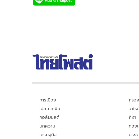
e
tt
p
e
ar
b
er
y
e
o
Li
o
n
k
k
การเมือง
กรอง
เปลว สีเงิน
วาไรตี
คอลัมนิสต์
กีฬา
บทความ
ท่อง
เศรษฐกิจ
ประชา