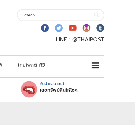
LINE : @THAIPOST
พ์
ไทยโพสต์ ทีวี
คันปากอยากเล่า
เลขทรัพย์สินให้โชค