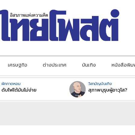
เศรษฐกิจ
ต่างประเทศ
บันเทิง
หนังสือพิม
ผักกาดหอม
วิสามัญบันเทิง
ดับไฟใต้มันไม่ง่าย
สุภาพบุรุษผู้อาวุโส?