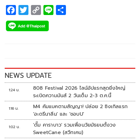
F
T
C
Li
S
ac
wi
o
n
h
e
tt
p
e
ar
b
er
y
e
o
Li
o
n
k
k
NEWS UPDATE
808 Festival 2026 ไลน์อัปแรกสุดยิ่งใหญ่
1:24 น.
ระเบิดความมันส์ 2 วันเต็ม 2-3 ต.ค.นี้
M4 คัมแบคตามสัญญา! ปล่อย 2 ซิงเกิลแรก
1:16 น.
'อะดรีนาลีน' และ 'ชอบU'
'ดั๊ม คาราบาว' รวมเพื่อนวัยมัธยมตั้งวง
1:02 น.
SweetCane (สวีทเคน)