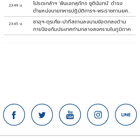
โปรดเกล้าฯ 'พันเอกสุภัทร ชูตินันทน์' ดำรง
23:49 น.
ตำแหน่งนายทหารปฏิบัติการฯ-พระราชทานยศ
'พลตรี'
ซาอุฯ-ตุรเคีย-ปากีสถานลงนามข้อตกลงด้าน
23:45 น.
การป้องกันประเทศท่ามกลางสงครามในภูมิภาค