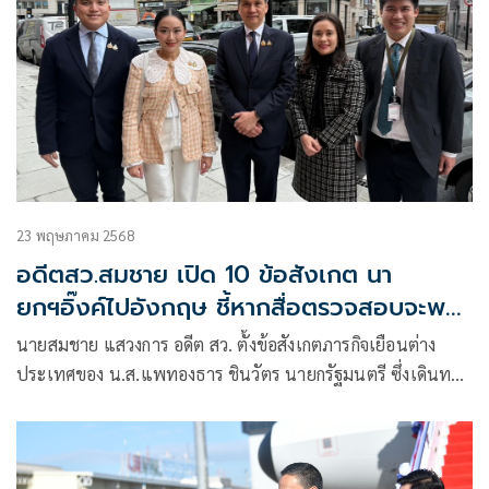
23 พฤษภาคม 2568
อดีตสว.สมชาย เปิด 10 ข้อสังเกต นา
ยกฯอิ๊งค์ไปอังกฤษ ชี้หากสื่อตรวจสอบจะพบ
ความจริง
นายสมชาย แสวงการ อดีต สว. ตั้งข้อสังเกตภารกิจเยือนต่าง
ประเทศของ น.ส.แพทองธาร ชินวัตร นายกรัฐมนตรี ซึ่งเดินทาง
ไปประเทศอังกฤษว่า ข่าวแจกvsข่าวเจาะ #ภารกิจนายกจริงหรือ