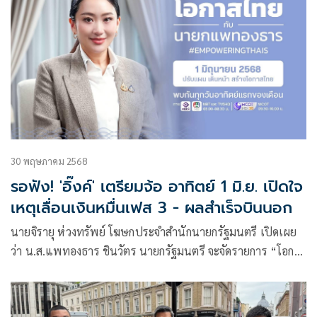
30 พฤษภาคม 2568
รอฟัง! 'อิ๊งค์' เตรียมจ้อ อาทิตย์ 1 มิ.ย. เปิดใจ
เหตุเลื่อนเงินหมื่นเฟส 3 - ผลสำเร็จบินนอก
นายจิรายุ ห่วงทรัพย์ โฆษกประจำสำนักนายกรัฐมนตรี เปิดเผย
ว่า น.ส.แพทองธาร ชินวัตร นายกรัฐมนตรี จะจัดรายการ “โอกาส
ไทยกับนายกแพทองธาร” ประจำเดือนมิถุนายน 2568 ซึ่ง
เป็นการจัดรายการของนายกรัฐมนตรีตอนที่ 5 ในวันอาทิตย์ที่ 1
มิถุนายน