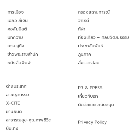
การเมือง
กรองสถานการณ์
เปลว สีเงิน
วาไรตี้
คอลัมนิสต์
กีฬา
บทความ
ท่องเที่ยว – ศิลปวัฒนธรรม
เศรษฐกิจ
ประชาสัมพันธ์
ข่าวพระราชสำนัก
ภูมิภาค
หนังสือพิมพ์
สิ่งแวดล้อม
ต่างประเทศ
PR & PRESS
อาชญากรรม
เกี่ยวกับเรา
X-CITE
ติดต่อและ สนับสนุน
ยานยนต์
สาธารณสุข-คุณภาพชีวิต
Privacy Policy
บันเทิง