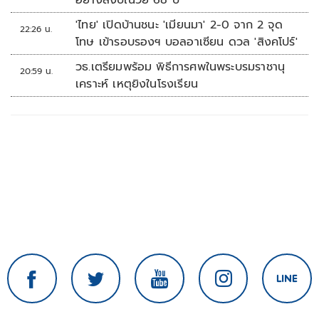
อย่างสงบในวัย 68 ปี
'ไทย' เปิดบ้านชนะ 'เมียนมา' 2-0 จาก 2 จุด
22:26 น.
โทษ เข้ารอบรองฯ บอลอาเซียน ดวล 'สิงคโปร์'
วธ.เตรียมพร้อม พิธีการศพในพระบรมราชานุ
20:59 น.
เคราะห์ เหตุยิงในโรงเรียน