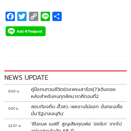
F
T
C
Li
S
ac
wi
o
n
h
e
tt
p
e
ar
b
er
y
e
o
Li
o
n
k
k
NEWS UPDATE
คู่มือทบทวนชีวิตช่วงพระเสาร์จร(7)เดินถอย
0:03 น.
หลังสำหรับคนทุกลัคนาราศีตอนที่2
สอบท้องถิ่น-ฮั้วสว.-ผลงานไม่ออก บั่นทอนเชื่อ
0:01 น.
มั่น'รัฐบาลอนุทิน'
'ลิโอเนล เมสซี' สูญเสียคุณพ่อ 'ฮอร์เก' จากไป
22:37 น.