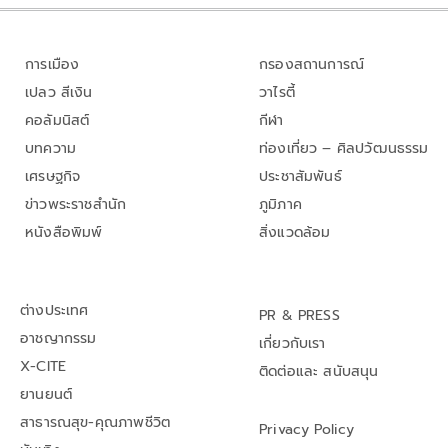
การเมือง
กรองสถานการณ์
เปลว สีเงิน
วาไรตี้
คอลัมนิสต์
กีฬา
บทความ
ท่องเที่ยว – ศิลปวัฒนธรรม
เศรษฐกิจ
ประชาสัมพันธ์
ข่าวพระราชสำนัก
ภูมิภาค
หนังสือพิมพ์
สิ่งแวดล้อม
ต่างประเทศ
PR & PRESS
อาชญากรรม
เกี่ยวกับเรา
X-CITE
ติดต่อและ สนับสนุน
ยานยนต์
สาธารณสุข-คุณภาพชีวิต
Privacy Policy