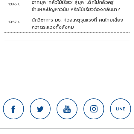
จากยุค 'กลัวไม้เรียว' สู่ยุค 'เด็กไม่กลัวครู'
10:45 น.
ชำแหละปัญหาวินัย หรือไม้เรียวต้องกลับมา?
นักวิชาการ มธ. ห่วงเหตุรุนแรงถี่ คนไทยเสี่ยง
10:37 น.
หวาดระแวงทั้งสังคม