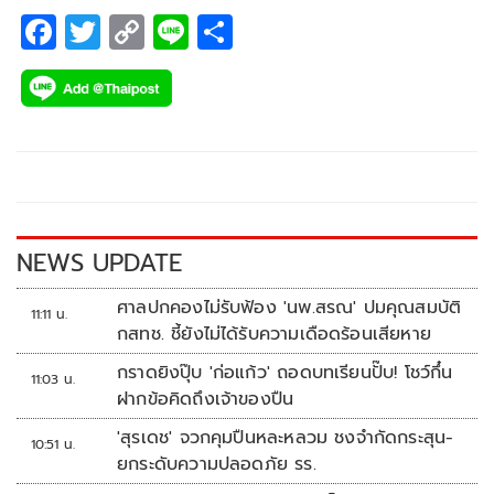
F
T
C
Li
S
ac
wi
o
n
h
e
tt
p
e
ar
b
er
y
e
o
Li
o
n
k
k
NEWS UPDATE
ศาลปกคองไม่รับฟ้อง 'นพ.สรณ' ปมคุณสมบัติ
11:11 น.
กสทช. ชี้ยังไม่ได้รับความเดือดร้อนเสียหาย
กราดยิงปุ๊บ 'ก่อแก้ว' ถอดบทเรียนปั๊บ! โชว์กึ๋น
11:03 น.
ฝากข้อคิดถึงเจ้าของปืน
'สุรเดช' จวกคุมปืนหละหลวม ชงจำกัดกระสุน-
10:51 น.
ยกระดับความปลอดภัย รร.