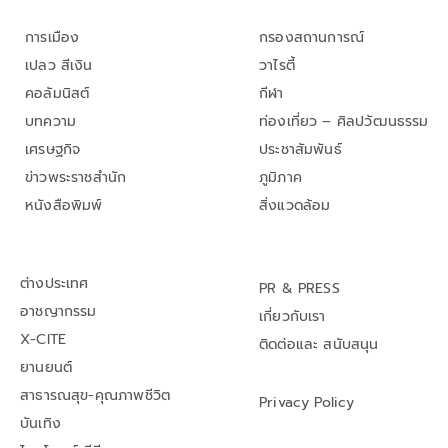
การเมือง
กรองสถานการณ์
เปลว สีเงิน
วาไรตี้
คอลัมนิสต์
กีฬา
บทความ
ท่องเที่ยว – ศิลปวัฒนธรรม
เศรษฐกิจ
ประชาสัมพันธ์
ข่าวพระราชสำนัก
ภูมิภาค
หนังสือพิมพ์
สิ่งแวดล้อม
ต่างประเทศ
PR & PRESS
อาชญากรรม
เกี่ยวกับเรา
X-CITE
ติดต่อและ สนับสนุน
ยานยนต์
สาธารณสุข-คุณภาพชีวิต
Privacy Policy
บันเทิง