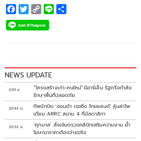
F
T
C
Li
S
ac
wi
o
n
h
e
tt
p
e
ar
b
er
y
e
o
Li
o
n
k
k
NEWS UPDATE
“โครงสร้างเก่า-คนใหม่”บีอาร์เอ็น รัฐตรึงกำลัง
0:01 น.
รักษาพื้นที่ปลอดภัย
ทัพนักบิด 'ฮอนด้า เรซซิ่ง ไทยแลนด์' ลุ้นล่าโพ
20:43 น.
เดียม ARRC สนาม 4 ที่มัลดาลิกา
‘ศุภมาส’ สั่งเข้มตรวจคลินิกเสริมความงาม ย้ำ
20:32 น.
โฆษณาราคาต้องจ่ายจริง