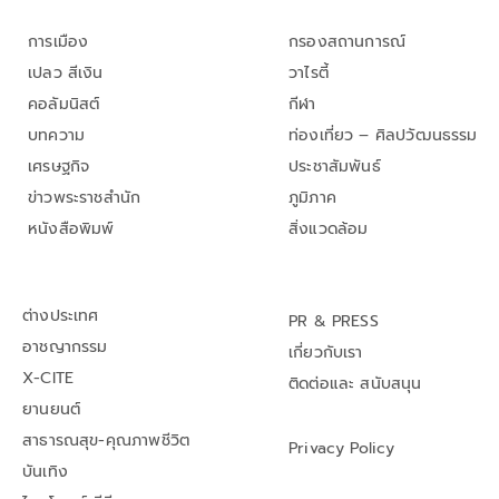
การเมือง
กรองสถานการณ์
เปลว สีเงิน
วาไรตี้
คอลัมนิสต์
กีฬา
บทความ
ท่องเที่ยว – ศิลปวัฒนธรรม
เศรษฐกิจ
ประชาสัมพันธ์
ข่าวพระราชสำนัก
ภูมิภาค
หนังสือพิมพ์
สิ่งแวดล้อม
ต่างประเทศ
PR & PRESS
อาชญากรรม
เกี่ยวกับเรา
X-CITE
ติดต่อและ สนับสนุน
ยานยนต์
สาธารณสุข-คุณภาพชีวิต
Privacy Policy
บันเทิง