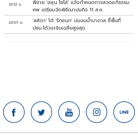
พี่ชาย 'ฮลุน โซโล่' แจ้งกำหนดการสวดอภิธรรม
20:12 น.
ศพ เตรียมจัดพิธีฌาปนกิจ 11 ส.ค.
'ลลิดา' โต้ 'รักชนก' ปมงบน้ำบาดาล ชี้พื้นที่
20:07 น.
ปชน.ได้วงเงินเฉลี่ยสูงสุด