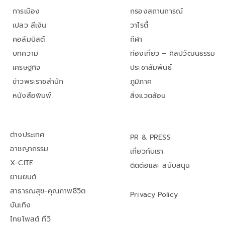
การเมือง
กรองสถานการณ์
เปลว สีเงิน
วาไรตี้
คอลัมนิสต์
กีฬา
บทความ
ท่องเที่ยว – ศิลปวัฒนธรรม
เศรษฐกิจ
ประชาสัมพันธ์
ข่าวพระราชสำนัก
ภูมิภาค
หนังสือพิมพ์
สิ่งแวดล้อม
ต่างประเทศ
PR & PRESS
อาชญากรรม
เกี่ยวกับเรา
X-CITE
ติดต่อและ สนับสนุน
ยานยนต์
สาธารณสุข-คุณภาพชีวิต
Privacy Policy
บันเทิง
ไทยโพสต์ ทีวี