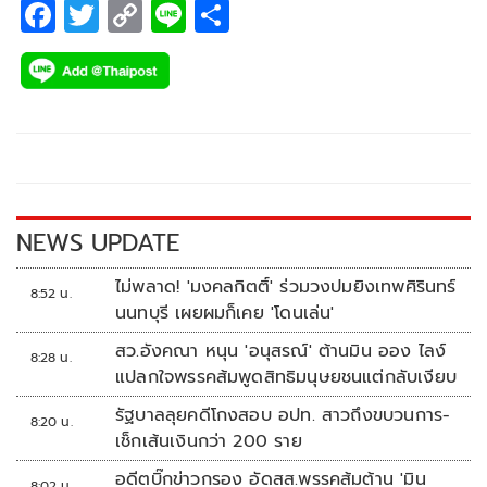
F
T
C
Li
S
ac
wi
o
n
h
e
tt
p
e
ar
b
er
y
e
o
Li
o
n
k
k
NEWS UPDATE
ไม่พลาด! 'มงคลกิตติ์' ร่วมวงปมยิงเทพศิรินทร์
8:52 น.
นนทบุรี เผยผมก็เคย 'โดนเล่น'
สว.อังคณา หนุน 'อนุสรณ์' ต้านมิน ออง ไลง์
8:28 น.
แปลกใจพรรคส้มพูดสิทธิมนุษยชนแต่กลับเงียบ
รัฐบาลลุยคดีโกงสอบ อปท. สาวถึงขบวนการ-
8:20 น.
เช็กเส้นเงินกว่า 200 ราย
อดีตบิ๊กข่าวกรอง อัดสส.พรรคส้มต้าน 'มิน
8:02 น.