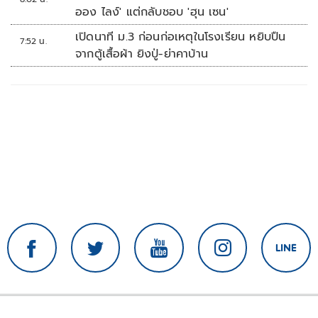
ออง ไลง์' แต่กลับชอบ 'ฮุน เซน'
เปิดนาที ม.3 ก่อนก่อเหตุในโรงเรียน หยิบปืน
7:52 น.
จากตู้เสื้อผ้า ยิงปู่-ย่าคาบ้าน