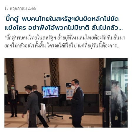
13 พฤษภาคม 2565
'บิ๊กตู่' พบคนไทยในสหรัฐฯยันยึดหลักไม่ขัด
แย้งใคร อย่าฟังไอ้พวกไม่มีชาติ ลั่นไม่กลัว
อะไรทั้งสิ้น ใครจะไล่ได้ ก็ไล่ไป
‘บิ๊กตู่’พบคนไทยในสหรัฐฯ ย้ำอยู่ที่ไหนคนไทยต้องรักกัน ลั่นนา
ยกฯไม่กลัวอะไรทั้งสิ้น ใครจะไล่ก็ไล่ไป แต่ที่อยู่วันนี้ต้องการ
ทำให้ดีที่สุด บ่นถูกจับตาเยือนสหรัฐฯเลือกข้าง ยันยึดหลักไม่ขัด
แย้งใคร ขอทุกคนรักแผ่นดินเกิด อย่าฟังไอ้พวกไม่มีชาติ