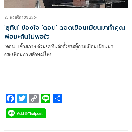
25 พฤศจิกายน 2564
'สุทิน' ข้องใจ 'ดอน' ดอดเยือนเมียนมาทำคุณ
พ่อมะกันไม่พอใจ
‘ดอน’ เข้าสภาฯ ด่วน! สุทินจ่อตั้งกระทู้ถามเยือนเมียนมา
กระเทือนภาพลักษณ์ไทย
F
T
C
Li
S
ac
wi
o
n
h
e
tt
p
e
ar
b
er
y
e