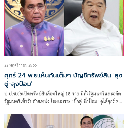
22 พฤศจิกายน 2566
ศุกร์ 24 พ.ย.เห็นกันเต็มๆ บัญชีทรัพย์สิน 'ลุง
ตู่-ลุงป้อม'
ป.ป.ช.จ่อเปิดทรัพย์สินล็อตใหญ่ 18 ราย มีทั้งรัฐมนตรีและอดีต
รัฐมนตรีเข้ารับตำแหน่ง โดยเฉพาะ ‘บิ๊กตู่-บิ๊กป้อม’ ดูได้ศุกร์ 24
พ.ย.