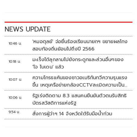
o
Li
o
n
k
k
NEWS UPDATE
'หมอตุลย์' จ่อยื่นร้องเรียนนายกฯ ขยายผลโกง
10:46 น.
สอบท้องถิ่นย้อนไปถึงปี 2566
มะเร็งได้ลุกลามไปยังกระดูกและส่วนอื่นๆของ
10:18 น.
'โจ ไบเดน' แล้ว
ความโกรธแค้นของชาวอเมริกันทวีความรุนแรง
10:07 น.
ขึ้น เหตุเครือข่ายกล้องCCTVละเมิดความเป็น
ส่วนตัว
รัฐเร่งติดตาม 8.3 แสนคนยืนยันตัวตนรับสิทธิ
10:06 น.
บัตรสวัสดิการแห่งรัฐ
9:54 น.
สั่งการผู้ว่าฯ 14 จังหวัดใต้รับมือน้ำท่วม