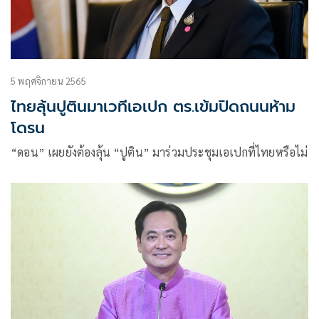
5 พฤศจิกายน 2565
ไทยลุ้นปูตินมาเวทีเอเปก ตร.เข้มปิดถนนห้าม
โดรน
“ดอน” เผยยังต้องลุ้น “ปูติน” มาร่วมประชุมเอเปกที่ไทยหรือไม่