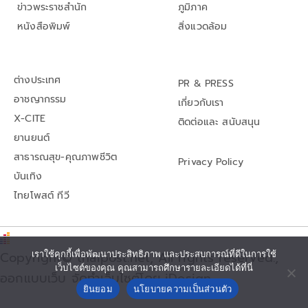
ข่าวพระราชสำนัก
ภูมิภาค
หนังสือพิมพ์
สิ่งแวดล้อม
ต่างประเทศ
PR & PRESS
อาชญากรรม
เกี่ยวกับเรา
X-CITE
ติดต่อและ สนับสนุน
ยานยนต์
สาธารณสุข-คุณภาพชีวิต
Privacy Policy
บันเทิง
ไทยโพสต์ ทีวี
Copyright© thaipost.net, All rights reserved.,
เราใช้คุกกี้เพื่อพัฒนาประสิทธิภาพ และประสบการณ์ที่ดีในการใช้
เว็บไซต์ของคุณ คุณสามารถศึกษารายละเอียดได้ที่นี่
ออกแบบเว็บ จัดทำเว็บไซต์โดย iDesign
ยินยอม
นโยบายความเป็นส่วนตัว