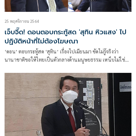
25 พฤศจิกายน 2564
เจ็บจี๊ด! ดอนตอบกระทู้สด 'สุทิน หิวแสง' ไป
ปฏิบัติหน้าที่ไม่ต้องโฆษณา
‘ดอน’ ตอบกระทู้สด ‘สุทิน’ เรื่องไปเมียนมา ซัดไม่รู้จริงว่า
นานาชาติขอให้ไทยเป็นตัวกลางด้านมนุษยธรรม เหน็บไม่ใช่
มนุษย์พันธุ์หิวแสงไปแล้วต้องโฆษณา ชี้เรื่องสหรัฐเชิญ 110
ประเทศเป็นดาบสองคม