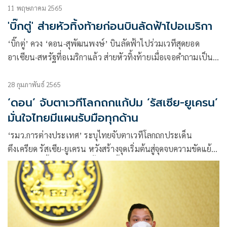
11 พฤษภาคม 2565
'บิ๊กตู่' ส่ายหัวทิ้งท้ายก่อนบินลัดฟ้าไปอเมริกา
‘บิ๊กตู่’ ควง ‘ดอน-สุพัฒนพงษ์’ บินลัดฟ้าไปร่วมเวทีสุดยอด
อาเซียน-สหรัฐที่อเมริกาแล้ว ส่ายหัวทิ้งท้ายเมื่อเจอคำถามเป็น
ห่วงสถานการณ์ในประเทศหรือไม่
28 กุมภาพันธ์ 2565
‘ดอน’ จับตาเวทีโลกถกแก้ปม ‘รัสเซีย-ยูเครน’
มั่นใจไทยมีแผนรับมือทุกด้าน
‘รมว.การต่างประเทศ’ ระบุไทยจับตาเวทีโลกถกประเด็น
ตึงเครียด รัสเซีย-ยูเครน หวังสร้างจุดเริ่มต้นสู่จุดจบความขัดแย้ง
แต่หากยึดเยื้อเชื่อกระทบทั้งโลก ชี้ รบ.มีแผนรับมือ วอนคนไทย
สามัคคี สร้างฐานประเทศเข้มแข็ง