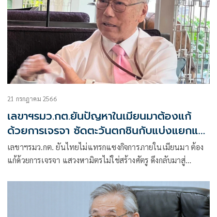
21 กรกฎาคม 2566
เลขาฯรมว.กต.ยันปัญหาในเมียนมาต้องแก้
ด้วยการเจรจา ซัดตะวันตกชินกับแบ่งแยกและ
ปกครอง
เลขาฯรมว.กต. ยันไทยไม่แทรกแซงกิจการภายในเมียนมา ต้อง
แก้ด้วยการเจรจา แสวงหามิตรไม่ใช่สร้างศัตรู ดึงกลับมาสู่
ครอบครัวอาเซียนไม่ใช่ผลักหรือโดดเดี่ยวเมียนมา ซัดประเทศ
ตะวันตกชินกับนโยบายแบ่งแยกและปกครอง