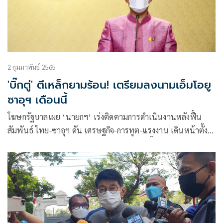
2 กุมภาพันธ์ 2565
'บิ๊กตู่' ตีเหล็กยามร้อน! เตรียมลงนามเอ็มโอยู
ซาอุฯ เดือนนี้
โฆษกรัฐบาลเผย ‘นายกฯ’ เร่งติดตามการดำเนินงานหลังฟื้น
สัมพันธ์ ไทย-ซาอุฯ ดัน เศรษฐกิจ-การทูต-แรงงาน เดินหน้าตั้ง
กรรมการเร่งดำเนินการเว็นเอ็มโอยูในเดือนนี้ เร็วกว่าที่กำหนด
ทำภายใน 2 เดือน