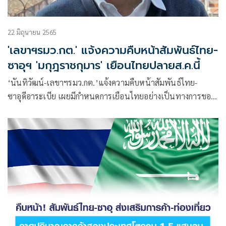
22 มิถุนายน 2565
'เลขาฯรมว.กต.' แจ้งความคืบหน้าสัมพันธ์ไทย-
ซาอุฯ 'มกุฎราชกุมาร' เยือนไทยปลายส.ค.นี้
‘นันทิวัฒน์-เลขาฯรมว.กต.’แจ้งความคืบหน้าสัมพันธ์ไทย-
ซาอุดีอาระเบีย เผยมีกำหนดการเยือนไทยอย่างเป็นทางการของ
มกุฎราชกุมารซาอุดิอาระเบียในปลายเดือนสิงหาคม และในเร็วๆ
นี้ จะมีคณะผู้แทนหอการค้าซาอุ ร่วม 100 คนจะมาเยือนไทย
การท่องเที่ยว การลงทุน คึกคัก