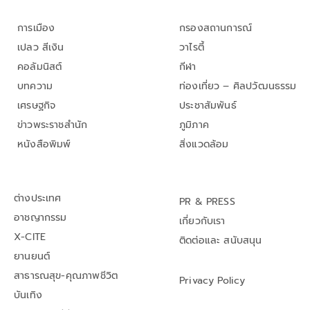
การเมือง
กรองสถานการณ์
เปลว สีเงิน
วาไรตี้
คอลัมนิสต์
กีฬา
บทความ
ท่องเที่ยว – ศิลปวัฒนธรรม
เศรษฐกิจ
ประชาสัมพันธ์
ข่าวพระราชสำนัก
ภูมิภาค
หนังสือพิมพ์
สิ่งแวดล้อม
ต่างประเทศ
PR & PRESS
อาชญากรรม
เกี่ยวกับเรา
X-CITE
ติดต่อและ สนับสนุน
ยานยนต์
สาธารณสุข-คุณภาพชีวิต
Privacy Policy
บันเทิง