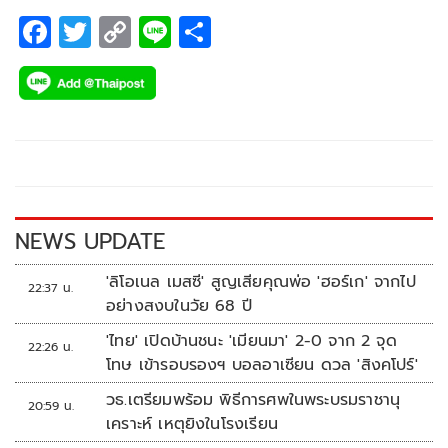
F
T
C
Li
S
ac
wi
o
n
h
e
tt
p
e
ar
b
er
y
e
o
Li
o
n
k
k
NEWS UPDATE
'ลิโอเนล เมสซี' สูญเสียคุณพ่อ 'ฮอร์เก' จากไป
22:37 น.
อย่างสงบในวัย 68 ปี
'ไทย' เปิดบ้านชนะ 'เมียนมา' 2-0 จาก 2 จุด
22:26 น.
โทษ เข้ารอบรองฯ บอลอาเซียน ดวล 'สิงคโปร์'
วธ.เตรียมพร้อม พิธีการศพในพระบรมราชานุ
20:59 น.
เคราะห์ เหตุยิงในโรงเรียน