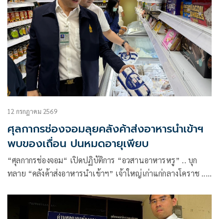
12 กรกฎาคม 2569
ศุลกากรช่องจอมลุยคลังค้าส่งอาหารนำเข้าฯ
พบของเถื่อน ปนหมดอายุเพียบ
“ศุลกากรช่องจอม“ เปิดปฏิบัติการ “อวสานอาหารหรู” .. บุก
ทลาย “คลังค้าส่งอาหารนำเข้าฯ” เจ้าใหญ่เก่าแก่กลางโคราช ..
ตะลึง “มีของเถื่อน ปนหมดอายุ บางส่วนไร้ อย.” .. ผงะกำลัง
แพ็กส่งลูกค้าทั่วประเทศ !!