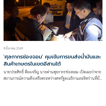
8 มีนาคม 2569
'ศุลกากรช่องจอม' คุมเข้มการขนส่งน้ำมันและ
สินค้าเกษตรในเขตอีสานใต้
นายประสิทธิ์ ดีจงเจริญ นายด่านศุลกากรช่องจอม เปิดเผยว่าจาก
สถานการณ์ความตึงเครียดระหว่างสหรัฐอเมริกาและอิหร่านที่ยัง
คงดำเนินการสู้รบ มีการโจมตีเรือบรรทุกน้ำมันและประกาศปิด
ช่องแคบฮอร์มุซทำให้สถานการณ์น้ำมันทั่วโลกเ